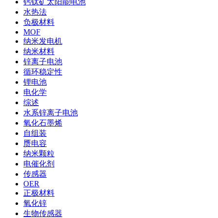
钙钛矿太阳能电池
水热法
负极材料
MOF
纳米发电机
纳米材料
锌离子电池
循环稳定性
锂电池
电化学
综述
水系锌离子电池
氧化石墨烯
自组装
赝电容
纳米颗粒
电催化剂
传感器
OER
正极材料
氧化锌
生物传感器