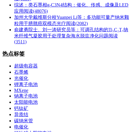
综述：类石墨相g-C3N4结构：催化、传感、成像及LED
应用
阅读(48076)
加州大学戴维斯分校Yuanpei Li等：多功能可量产纳米颗
粒用于膀胱癌双模态光疗
阅读(2082)
俞建勇院士、刘一涛研究员等：可调孔结构的Ti₃C₂Tₓ纳
米纤维气凝胶用于处理复杂海水脱盐净化问题
阅读
(3511)
热点标签
超级电容器
石墨烯
光催化
锂离子电池
MXene
钠离子电池
太阳能电池
钙钛矿
异质结
碳纳米管
电催化