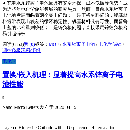
可充电水系锌离子电池因具有安全环保、成本低廉等优势而成
为近些年电化学储能领域的研究热点。然而，目前水系锌离子
电池的发展面临着两个突出问题：一是正极材料问题，锰基材
料通常表现出较差的循环稳定性、钒基材料具有毒性、而普鲁
士蓝的比容量则较低；二是锌负极问题，直接采用锌箔负极容
易引起锌枝...
阅读(6853)
赞 (
0
)
标签：
MOF
/
水系锌离子电池
/
电化学储锌
/
调控负极沉积/溶解
电化学
置换/嵌入机理：显著提高水系锌离子电
池性能
9
Nano-Micro Letters 发布于 2020-04-15
Layered Birnessite Cathode with a Displacement/Intercalation