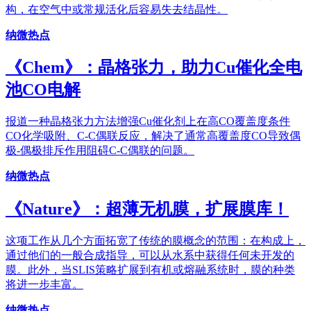
构，在空气中或常规活化后容易失去结晶性。
纳微热点
《Chem》：晶格张力，助力Cu催化全电
池CO电解
报道一种晶格张力方法增强Cu催化剂上在高CO覆盖度条件
CO化学吸附、C-C偶联反应，解决了通常高覆盖度CO导致偶
极-偶极排斥作用阻碍C-C偶联的问题。
纳微热点
《Nature》：超薄无机膜，扩展膜库！
这项工作从几个方面拓宽了传统的膜概念的范围：在构成上，
通过他们的一般合成指导，可以从水系中获得任何未开发的
膜。此外，当SLIS策略扩展到有机或熔融系统时，膜的种类
将进一步丰富。
纳微热点