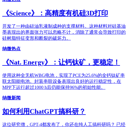
《Science》：高精度有机硅3D打印
开发了一种由硅油乳液制成种的支撑材料。这种材料对硅基油
墨表现出的界面张力可以忽略不计，消除了通常会导致打印的
硅树脂特征变形和断裂的破坏力。
纳微热点
《Nat. Energy》：让钙钛矿，更稳定！
使用这种全无机WBG电池，实现了PCE为25.6%的全钙钛矿串
联太阳能电池。封装串联设备表现出良好的运行稳定性，在
MPP下运行超过1000 h后仍能保持96%的初始性能。
纳微新闻
如何利用ChatGPT搞科研？
这位研究僧，GPT-4都发布了，你还在纯人工搞科研吗？ 已经