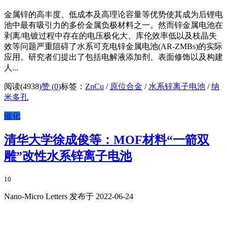
金属锌的高丰度、低成本及高理论容量等优势使其成为后锂电
池中最有吸引力的多价金属负极材料之一。然而锌金属电池在
剥离/电镀过程中存在的电压极化大、库伦效率低以及枝晶失
效等问题严重阻碍了水系可充电锌金属电池(AR-ZMBs)的实际
应用。研究者们提出了包括电解液添加剂、表面修饰以及构建
人...
阅读(4938)
赞 (
0
)
标签：
ZnCu
/
原位合金
/
水系锌离子电池
/
纳
米多孔
催化
清华大学徐成俊等：MOF材料“一箭双
雕”改性水系锌离子电池
10
Nano-Micro Letters 发布于 2022-06-24