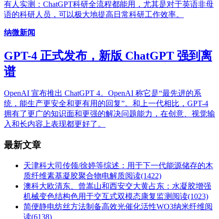
有人实测：ChatGPT科研全流程都能用，尤其是对于英语非母
语的科研人员，可以极大地提高日常科研工作效率。
纳微新闻
GPT-4 正式发布，新版 ChatGPT 强到离
谱
OpenAI 宣布推出 ChatGPT 4。OpenAI 称它是“最先进的系
统，能生产更安全和更有用的回复”。和上一代相比，GPT-4
拥有了更广的知识面和更强的解决问题能力，在创意、视觉输
入和长内容上表现都更好了。
最新文章
天津科大司传领/徐婷等综述：用于下一代能源储存的木
质纤维素基凝胶聚合物电解质
阅读(1422)
澳科大欧清东、曾嵩山和西安交大黄占东：水凝胶增强
机械变色结构色用于交互式双模态康复监测
阅读(1023)
简便静电纺丝方法制备高效光催化活性WO3纳米纤维
阅
读(6138)