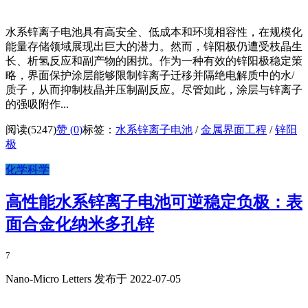
水系锌离子电池具有高安全、低成本和环境相容性，在规模化
能量存储领域展现出巨大的潜力。然而，锌阳极仍遭受枝晶生
长、析氢反应和副产物的困扰。作为一种有效的锌阳极稳定策
略，界面保护涂层能够限制锌离子迁移并隔绝电解质中的水/
质子，从而抑制枝晶并压制副反应。尽管如此，涂层与锌离子
的强吸附作...
阅读(5247)
赞 (
0
)
标签：
水系锌离子电池
/
金属界面工程
/
锌阳
极
化学科学
高性能水系锌离子电池可逆稳定负极：表
面合金化纳米多孔锌
7
Nano-Micro Letters 发布于 2022-07-05