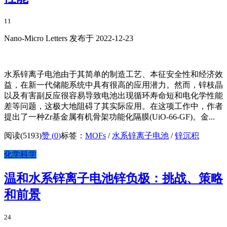
11
Nano-Micro Letters 发布于 2022-12-23
水系锌离子电池由于其简单的制造工艺、本征安全性和经济效
益，在新一代储能系统中具有很高的应用潜力。然而，锌枝晶
以及有害副反应很容易导致电池出现循环寿命短和电化学性能
差等问题，这极大地阻碍了其实际应用。在这项工作中，作者
提出了一种Zr基金属有机骨架功能化隔膜(UiO-66-GF)。金...
阅读(5193)
赞 (
0
)
标签：
MOFs
/
水系锌离子电池
/
锌沉积
化学科学
温和水系锌离子电池锌负极：挑战、策略
和前景
24