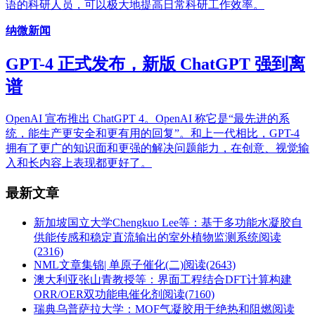
语的科研人员，可以极大地提高日常科研工作效率。
纳微新闻
GPT-4 正式发布，新版 ChatGPT 强到离
谱
OpenAI 宣布推出 ChatGPT 4。OpenAI 称它是“最先进的系
统，能生产更安全和更有用的回复”。和上一代相比，GPT-4
拥有了更广的知识面和更强的解决问题能力，在创意、视觉输
入和长内容上表现都更好了。
最新文章
新加坡国立大学Chengkuo Lee​等：基于多功能水凝胶自
供能传感和稳定直流输出的室外植物监测系统
阅读
(2316)
NML文章集锦| 单原子催化(二)
阅读(2643)
澳大利亚张山青教授等：界面工程结合DFT计算构建
ORR/OER双功能电催化剂
阅读(7160)
瑞典乌普萨拉大学：MOF气凝胶用于绝热和阻燃
阅读