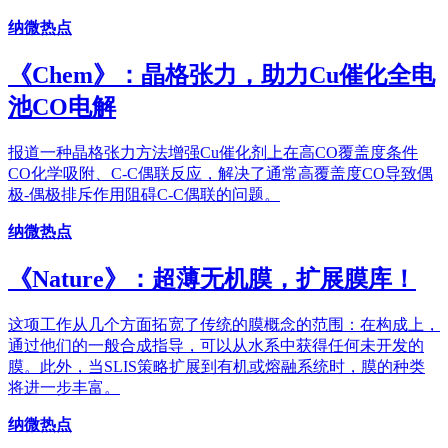
纳微热点
《Chem》：晶格张力，助力Cu催化全电
池CO电解
报道一种晶格张力方法增强Cu催化剂上在高CO覆盖度条件
CO化学吸附、C-C偶联反应，解决了通常高覆盖度CO导致偶
极-偶极排斥作用阻碍C-C偶联的问题。
纳微热点
《Nature》：超薄无机膜，扩展膜库！
这项工作从几个方面拓宽了传统的膜概念的范围：在构成上，
通过他们的一般合成指导，可以从水系中获得任何未开发的
膜。此外，当SLIS策略扩展到有机或熔融系统时，膜的种类
将进一步丰富。
纳微热点