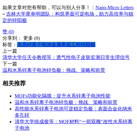
如果文章对您有帮助，可以与别人分享！：
Nano-Micro Letters
»
吉林大学晁单明团队：构筑界面可逆电场，助力高倍率与稳
定的锌阳极
赞 (
0
)
分享到：
更多
(
0
)
标签：
水系锌离子电池
金属界面工程
锌阳极
上一篇
清华大学任天令教授等：透气性电子皮肤监测日常生理信号
下一篇
温和水系锌离子电池锌负极：挑战、策略和前景
相关推荐
MOFs功能化隔膜：提升水系锌离子电池性能
温和水系锌离子电池锌负极：挑战、策略和前景
高性能水系锌离子电池可逆稳定负极：表面合金化纳米
多孔锌
清华大学徐成俊等：MOF材料“一箭双雕”改性水系锌离
子电池