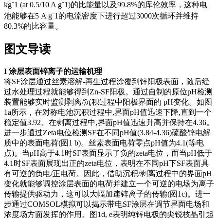
kg⁻1 (at 0.5/10 A g⁻1)的比能量以及99.8%的库伦效率，这种电
池能够在5 A g⁻1的电流密度下进行超过3000次循环并维持
80.3%的比容量。
图文导读
I
涂层表面锌离子的运输机理
将SF涂层通过丝素溶解-再生过程涂覆到锌阳极表面，随后经
过水处理过程就能够得到Zn-SF阳极。通过自制的原位pH检测
装置能够实时监测剥离/沉积过程中阳极界面的 pH变化。如图
1a所示，在对称电池沉积过程中,界面pH值迅速下降,直到一个
稳定值3.92。在剥离过程中,界面pH值迅速升高并保持在4.36。
进一步通过Zeta电位检测SF在不同pH值(3.84-4.36)硫酸锌电解
质中的表面电荷(图1 b)。丝素表面电荷零点pH值为4.1(等电
点)。当pH高于4.1时SF表面显示了负的zeta电位，而当pH低于
4.1时SF表面展现出正的zeta电位，表明在不同pH下SF表面具
有可逆的负电/正电荷。因此，借助沉积/剥离过程中的界面pH
变化就能够调控涂层表面的电荷并建立一个可逆的电场为离子
传输提供驱动力，这可以大幅加速锌离子的传输(图1c)。进一
步通过COMSOL模拟可以揭示带电SF涂层在调节界面电场和
浓度场方面发挥的作用。图1d, e表明纯锌电极的尖锐枝晶引起