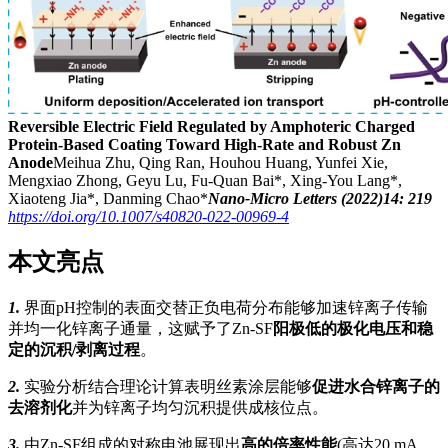
Reversible Electric Field Regulated by Amphoteric Charged
Protein‑Based Coating Toward High‑Rate and Robust Zn
Anode
Meihua Zhu, Qing Ran, Houhou Huang, Yunfei Xie,
Mengxiao Zhong, Geyu Lu, Fu-Quan Bai*, Xing-You Lang*,
Xiaoteng Jia*, Danming Chao*
Nano-Micro Letters (2022)14: 219
https://doi.org/10.1007/s40820-022-00969-4
本文亮点
1.
界面pH控制的表面交替正负电荷分布能够加速锌离子传输
并均一化锌离子通量，这赋予了Zn-SF
阳
极低的极化电压和稳
定的沉积/剥离过程
。
2.
实验分析结合理论计算表明丝素涂层能够
促进水合锌离子的
去溶剂化
并为锌离子均匀沉积提供成核位点。
3.
由Zn-SF组成的对称电池展现出
高的倍率性能
(高达20 mA