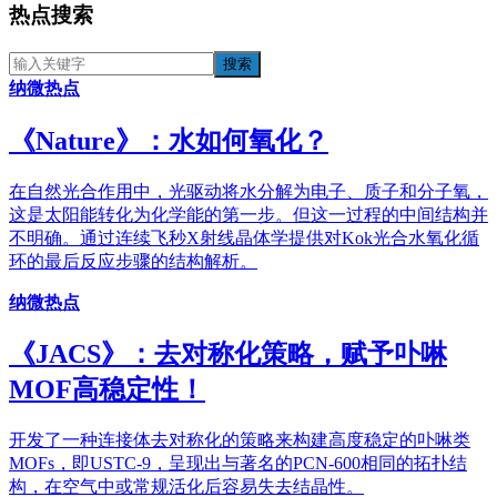
热点搜索
纳微热点
《​Nature》：水如何氧化？
在自然光合作用中，光驱动将水分解为电子、质子和分子氧，
这是太阳能转化为化学能的第一步。但这一过程的中间结构并
不明确。通过连续飞秒X射线晶体学提供对Kok光合水氧化循
环的最后反应步骤的结构解析。
纳微热点
《JACS》：去对称化策略，赋予卟啉
MOF高稳定性！
开发了一种连接体去对称化的策略来构建高度稳定的卟啉类
MOFs，即USTC-9，呈现出与著名的PCN-600相同的拓扑结
构，在空气中或常规活化后容易失去结晶性。