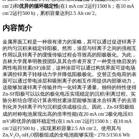
cm⁻2)和
优异的循环稳定性
(在1 mA cm⁻2运行1500 h；在10 mA
cm⁻2运行500 h)，累积容量达到2.5 Ah cm⁻2。
内容简介
金属界面工程是一种很有潜力的策略，其可以通过促进锌离子
的均匀沉积来稳定锌阳极。然而，涂层与锌离子之间的强相互
作用以及锌离子的缓慢传输过程会导致高的阳极极化。为此，
吉林大学晁单明教授团队及其合作者开发了一种受生物启发的
两性电荷丝素(SF)涂层，这种涂层可以通过构筑界面可逆电场
来调控锌离子转移动力学并降低阳极极化。交替正负电荷的表
面可以通过带电涂层和吸附离子的相互作用提供内部驱动力，
这能够加速锌离子传输并均一化锌离子通量。独特的特性使得
Zn-SF阳极可以以低的极化电压实现稳定的沉积/剥离过程。实
验分析结合理论计算表明丝素涂层能够加速水合锌离子的去溶
剂化并为锌离子均匀沉积提供成核位点。因此，Zn-SF阳极组
成的对称电池展现出高的倍率性能(在20 mA cm⁻2极化电压83
mV)和优异的循环稳定性(在1 mA cm⁻2运行1500 h；在10 mA
cm⁻2运行500 h)，)实现累积容量2.5 Ah cm⁻2。使用其与
ZnₓV₂O₅·nH₂O阴极组成的全电池能够实现~ 270.5/150.6 Wh