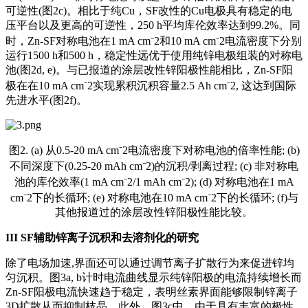
可逆性(图2c)。相比于纯Cu，SF改性的Cu电极具有稳定的电
压平台以及更高的可逆性，250 h平均库伦效率达到99.2%。同
时，Zn-SF对称电池在1 mA cm⁻2和10 mA cm⁻2电流密度下分别
运行1500 h和500 h，稳定性远优于使用纯锌电极组装的对称电
池(图2d, e)。与已报道的涂层改性锌阳极性能相比，Zn-SF阳
极在在10 mA cm⁻2实现累积沉积容量2.5 Ah cm⁻2, 这达到国际
先进水平(图2f)。
图2. (a) 从0.5-20 mA cm⁻2电流密度下对称电池的倍率性能; (b)
不同深度下(0.25-20 mAh cm⁻2)的沉积/剥离过程; (c) 非对称电
池的库伦效率(1 mA cm⁻2/1 mAh cm⁻2); (d) 对称电池在1 mA
cm⁻2下的长循环; (e) 对称电池在10 mA cm⁻2下的长循环; (f)与
其他报道过的涂层改性锌阳极性能比较。
III
SF辅助锌离子沉积和去溶剂化的研究
除了电场加速,界面还可以通过调节离子扩散行为来促进锌均
匀沉积。图3a, b计时电流曲线显示纯锌阳极的电流持续增长而
Zn-SF阳极电流快速趋于稳定，表明丝素界面能够限制锌离子
3D扩散从而抑制枝晶。此外，图3c中，由于具有丰富的极性