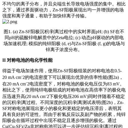
不均匀的离子分布，并且尖端生长导致电场强度的集中。相比
之下，通过界面驱动力，Zn-SF阳极展现出均一并增强的电场
强度和离子通量，有助于加快锌离子传输。
图1. (a) Zn-SF阳极沉积/剥离过程中的实时界面pH; (b) SF在不
同pH的硫酸锌电解质中的Zeta电位; (c) 动态pH驱动的内部电
场加速机理; 模拟的纯锌阳极 (d, e)与Zn-SF阳极 (f, g)的电场与
锌离子浓度分布。
II
对称电池的电化学性能
得益于电场加速作用，使用Zn-SF阳极组装的对称电池在0.5-
20 mA cm⁻2的电流密度下可以展现出优异的倍率性能(图2a)，
在20 mA cm⁻2电流密度下，对称电池的极化电压仅为83 mV。
相比之下，使用纯锌电极组成的对称电池在高倍率下的极化电
压迅速升高(20 mA cm⁻2下极化电压206 mV)同时伴随着不稳定
的沉积/剥离过程。不同深度的沉积/剥离测试表明(图2b)，Zn-
SF对称电池展现出更小的极化和更稳定的电压滞后，表明其
具有良好的可逆性。而由于析氢反应以及副产物的积累，纯锌
阳极会在循环过程中出现不稳定且逐步增强的极化。通过
Cu(Cu-SF)//Zn非对称电池可以进一步评估锌沉积/剥离过程的