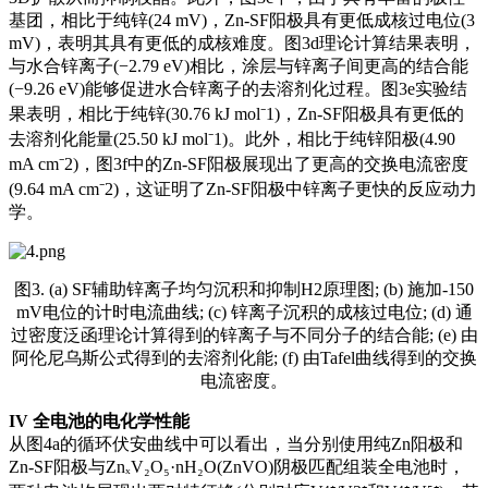
基团，相比于纯锌(24 mV)，Zn-SF阳极具有更低成核过电位(3
mV)，表明其具有更低的成核难度。图3d理论计算结果表明，
与水合锌离子(−2.79 eV)相比，涂层与锌离子间更高的结合能
(−9.26 eV)能够促进水合锌离子的去溶剂化过程。图3e实验结
果表明，相比于纯锌(30.76 kJ mol⁻1)，Zn-SF阳极具有更低的
去溶剂化能量(25.50 kJ mol⁻1)。此外，相比于纯锌阳极(4.90
mA cm⁻2)，图3f中的Zn-SF阳极展现出了更高的交换电流密度
(9.64 mA cm⁻2)，这证明了Zn-SF阳极中锌离子更快的反应动力
学。
图3. (a) SF辅助锌离子均匀沉积和抑制H2原理图; (b) 施加-150
mV电位的计时电流曲线; (c) 锌离子沉积的成核过电位; (d) 通
过密度泛函理论计算得到的锌离子与不同分子的结合能; (e) 由
阿伦尼乌斯公式得到的去溶剂化能; (f) 由Tafel曲线得到的交换
电流密度。
IV
全电池的电化学性能
从图4a的循环伏安曲线中可以看出，当分别使用纯Zn阳极和
Zn-SF阳极与ZnₓV₂O₅·nH₂O(ZnVO)阴极匹配组装全电池时，