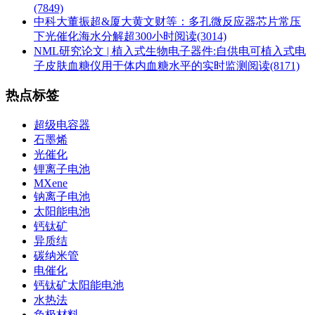
(7849)
中科大董振超&厦大黄文财等：多孔微反应器芯片常压
下光催化海水分解超300小时
阅读(3014)
NML研究论文 | 植入式生物电子器件:自供电可植入式电
子皮肤血糖仪用于体内血糖水平的实时监测
阅读(8171)
热点标签
超级电容器
石墨烯
光催化
锂离子电池
MXene
钠离子电池
太阳能电池
钙钛矿
异质结
碳纳米管
电催化
钙钛矿太阳能电池
水热法
负极材料