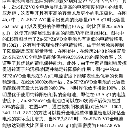
两种电池均展现出两对特征峰(分别对应V⁴⁺/V3⁺和V⁴⁺/V⁵⁺)。其
中，Zn-SF//ZVO全电池展现出更高的电流密度和更小的峰电
压差距，这表明其具有更高的容量以及更小的电压极化。在图
4b, c中，Zn-SF//ZnVO显示出更高的比容量(0.5 A g⁻1时比容量
362 mAh g⁻1)以及更好的倍率性能(10 A g⁻1时比容量202 mAh
g⁻1)，这使其能够展现出更高的能量/功率密度(图4d)。图4e中
的EIS谱图显示了Zn-SF//ZnVO全电池具有更低的电荷转移电
阻(50Ω)，这有利于实现快速的电荷转移。由于丝素涂层抑制
了阳极副反应和能量耗散，在图4f中，在经历24/48 h的搁置后
Zn-SF//ZnVO全电池仍能够保持99.5%/99.1%的库伦效率，这
证明了其优越的荷电保持能力。此外，由于丝素界面能够发挥
促进锌离子的沉积/剥离并稳定锌阳极的作用，图4g中的Zn-
SF//ZnVO全电池在5 A g⁻1电流密度下能够表现出优异的长期
稳定性。在经历3000次循环后，Zn-SF//ZnVO全电池的比容量
仍能保持其最大比容量的80.3%，同时库伦效率接近100%，这
明显优于使用纯锌阳极组装的全电池。即使在0.3 A g⁻1的电流
密度下，Zn-SF//ZnVO全电池也可以在80次循环后保持超过
80%的容量。在图4h中，通过控制阳极质量(对应N/P = 100/1,
34/1, 11/1, 2.8/1)的方法可以提升全电池整体能量密度以评估全
电池的实际应用潜力。当N/P为2.8/1时，Zn-SF//ZnVO全电池
能够达到最大比容量311.2 mAh g⁻1(能量密度为104/47.8 Wh