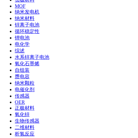
MOF
纳米发电机
纳米材料
锌离子电池
循环稳定性
锂电池
电化学
综述
水系锌离子电池
氧化石墨烯
自组装
赝电容
纳米颗粒
电催化剂
传感器
OER
正极材料
氧化锌
生物传感器
二维材料
析氢反应