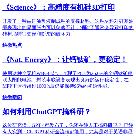
《Science》：高精度有机硅3D打印
开发了一种由硅油乳液制成种的支撑材料。这种材料对硅基油
墨表现出的界面张力可以忽略不计，消除了通常会导致打印的
硅树脂特征变形和断裂的破坏力。
纳微热点
《Nat. Energy》：让钙钛矿，更稳定！
使用这种全无机WBG电池，实现了PCE为25.6%的全钙钛矿串
联太阳能电池。封装串联设备表现出良好的运行稳定性，在
MPP下运行超过1000 h后仍能保持96%的初始性能。
纳微新闻
如何利用ChatGPT搞科研？
这位研究僧，GPT-4都发布了，你还在纯人工搞科研吗？ 已经
有人实测：ChatGPT科研全流程都能用，尤其是对于英语非母