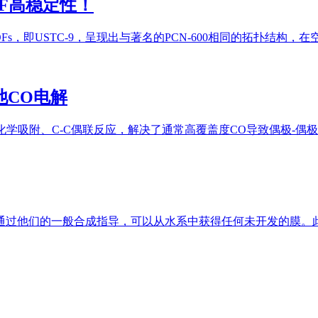
F高稳定性！
，即USTC-9，呈现出与著名的PCN-600相同的拓扑结构，
池CO电解
化学吸附、C-C偶联反应，解决了通常高覆盖度CO导致偶极-偶极
过他们的一般合成指导，可以从水系中获得任何未开发的膜。此