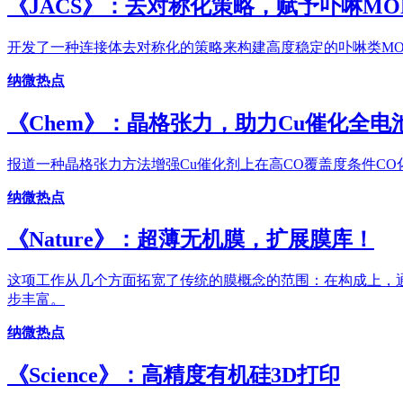
《JACS》：去对称化策略，赋予卟啉MO
开发了一种连接体去对称化的策略来构建高度稳定的卟啉类MOFs
纳微热点
《Chem》：晶格张力，助力Cu催化全电
报道一种晶格张力方法增强Cu催化剂上在高CO覆盖度条件CO
纳微热点
《Nature》：超薄无机膜，扩展膜库！
这项工作从几个方面拓宽了传统的膜概念的范围：在构成上，通
步丰富。
纳微热点
《Science》：高精度有机硅3D打印