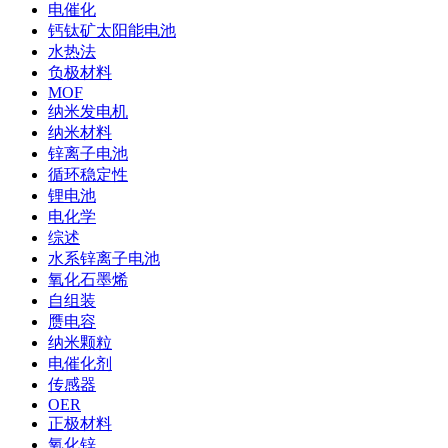
电催化
钙钛矿太阳能电池
水热法
负极材料
MOF
纳米发电机
纳米材料
锌离子电池
循环稳定性
锂电池
电化学
综述
水系锌离子电池
氧化石墨烯
自组装
赝电容
纳米颗粒
电催化剂
传感器
OER
正极材料
氧化锌