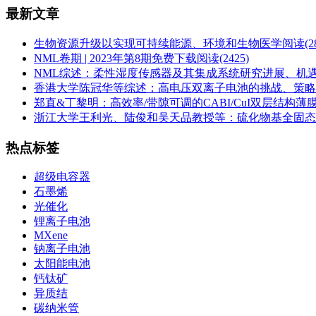
最新文章
生物资源升级以实现可持续能源、环境和生物医学
阅读(28
NML卷期 | 2023年第8期免费下载
阅读(2425)
NML综述：柔性湿度传感器及其集成系统研究进展、机
香港大学陈冠华等综述：高电压双离子电池的挑战、策略
郑直&丁黎明：高效率/带隙可调的CABI/CuI双层结
浙江大学王利光、陆俊和吴天品教授等：硫化物基全固态
热点标签
超级电容器
石墨烯
光催化
锂离子电池
MXene
钠离子电池
太阳能电池
钙钛矿
异质结
碳纳米管