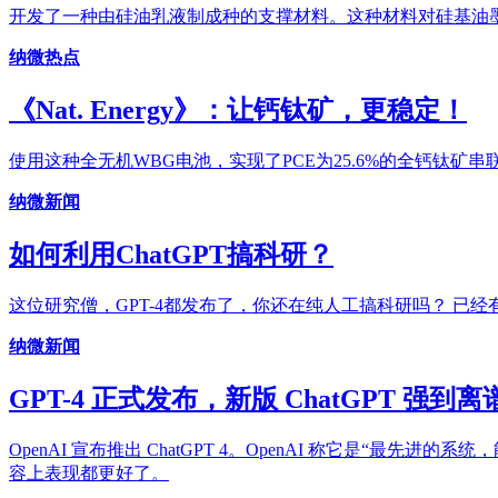
开发了一种由硅油乳液制成种的支撑材料。这种材料对硅基油
纳微热点
《Nat. Energy》：让钙钛矿，更稳定！
使用这种全无机WBG电池，实现了PCE为25.6%的全钙钛矿串
纳微新闻
如何利用ChatGPT搞科研？
这位研究僧，GPT-4都发布了，你还在纯人工搞科研吗？ 已
纳微新闻
GPT-4 正式发布，新版 ChatGPT 强到离
OpenAI 宣布推出 ChatGPT 4。OpenAI 称它是
容上表现都更好了。