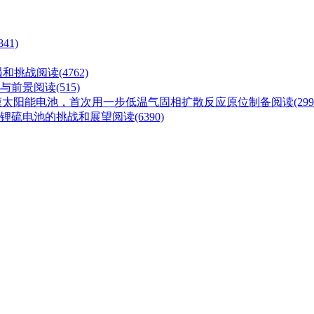
41)
遇和挑战
阅读(4762)
与前景
阅读(515)
构薄膜太阳能电池，首次用一步低温气固相扩散反应原位制备
阅读(299
锂硫电池的挑战和展望
阅读(6390)