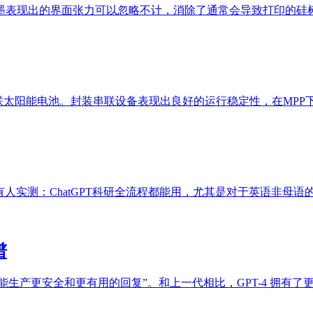
墨表现出的界面张力可以忽略不计，消除了通常会导致打印的硅
联太阳能电池。封装串联设备表现出良好的运行稳定性，在MPP下运
经有人实测：ChatGPT科研全流程都能用，尤其是对于英语非母
谱
“最先进的系统，能生产更安全和更有用的回复”。和上一代相比，GPT-