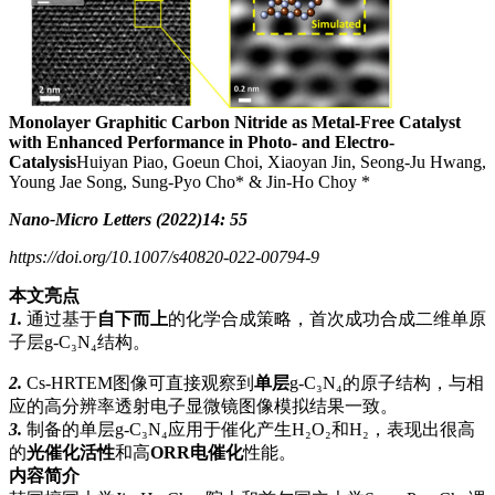
Monolayer Graphitic Carbon Nitride as Metal-Free Catalyst
with Enhanced Performance in Photo- and Electro-
Catalysis
Huiyan Piao, Goeun Choi, Xiaoyan Jin, Seong-Ju Hwang,
Young Jae Song, Sung-Pyo Cho* & Jin-Ho Choy *
Nano-Micro Letters (2022)14: 55
https://doi.org/10.1007/s40820-022-00794-9
本文亮点
1.
通过基于
自下而上
的化学合成策略，首次成功合成二维单原
子层g-C₃N₄结构。
2.
Cs-HRTEM图像可直接观察到
单层
g-C₃N₄的原子结构，与相
应的高分辨率透射电子显微镜图像模拟结果一致。
3.
制备的单层g-C₃N₄应用于催化产生H₂O₂和H₂，表现出很高
的
光催化活性
和高
ORR电催化
性能。
内容简介