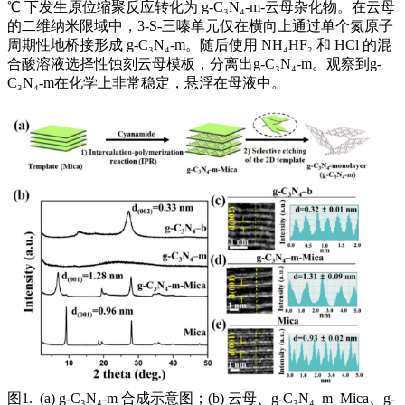
℃ 下发生原位缩聚反应转化为 g-C₃N₄-m-云母杂化物。在云母
的二维纳米限域中，3-S-三嗪单元仅在横向上通过单个氮原子
周期性地桥接形成 g-C₃N₄-m。随后使用 NH₄HF₂ 和 HCl 的混
合酸溶液选择性蚀刻云母模板，分离出g-C₃N₄-m。观察到g-
C₃N₄-m在化学上非常稳定，悬浮在母液中。
图1. (a) g-C₃N₄-m 合成示意图；(b) 云母、g-C₃N₄–m–Mica、g-