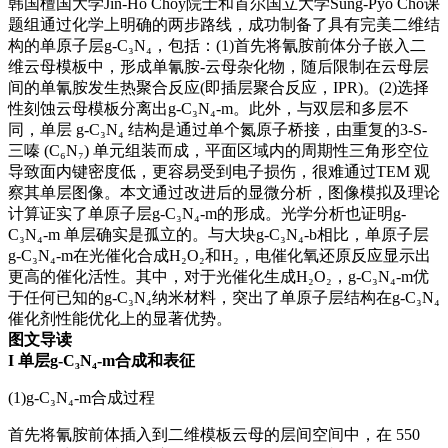
韩国檀国大学Jin-Ho Choy院士和首尔国立大学Sung-Pyo Cho课
题组通过化学上明确的两步路线，成功制备了具有完美二维结
构的单原子层g-C₃N₄，包括：(1)首先将氰胺前体分子嵌入二
维云母模板中，形成单氰胺-云母杂化物，随后限制在云母层
间的单氰胺发生热聚合反应(即插层聚合反应，IPR)。(2)选择
性刻蚀云母模板分离出g-C₃N₄-m。此外，与双层和多层不
同，单层 g-C₃N₄ 结构是通过单个氮原子桥接，由重复的3-S-
三嗪 (C₆N₇) 单元组装而成，平面区域内的周期性三角形空位
导致面内键密度低，更容易受到电子损伤，很难通过TEM 观
察其单层图像。本文通过改进后的显微分析，图像模拟及理论
计算证实了单原子层g-C₃N₄-m的形成。光学分析也证明g-
C₃N₄-m 单层确实是孤立的。与大块g-C₃N₄-b相比，单原子层
g-C₃N₄-m在光催化合成H₂O₂和H₂，电催化氧还原反应显示出
更高的催化活性。其中，对于光催化生成H₂O₂，g-C₃N₄-m优
于任何已知的g-C₃N₄纳米材料，突出了单原子层结构在g-C₃N₄
催化剂性能优化上的显著优势。
图文导读
I
单层g-C₃N₄-m合成和表征
(1)g-C₃N₄-m合成过程
首先将氰胺前体插入到二维模板云母的层间空间中，在 550