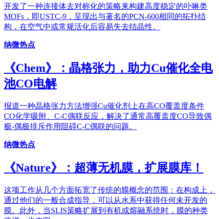
开发了一种连接体去对称化的策略来构建高度稳定的卟啉类
MOFs，即USTC-9，呈现出与著名的PCN-600相同的拓扑结
构，在空气中或常规活化后容易失去结晶性。
纳微热点
《Chem》：晶格张力，助力Cu催化全电
池CO电解
报道一种晶格张力方法增强Cu催化剂上在高CO覆盖度条件
CO化学吸附、C-C偶联反应，解决了通常高覆盖度CO导致偶
极-偶极排斥作用阻碍C-C偶联的问题。
纳微热点
《Nature》：超薄无机膜，扩展膜库！
这项工作从几个方面拓宽了传统的膜概念的范围：在构成上，
通过他们的一般合成指导，可以从水系中获得任何未开发的
膜。此外，当SLIS策略扩展到有机或熔融系统时，膜的种类