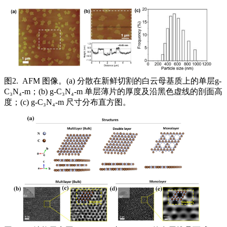
图2. AFM 图像。(a) 分散在新鲜切割的白云母基质上的单层g-
C₃N₄-m；(b) g-C₃N₄-m 单层薄片的厚度及沿黑色虚线的剖面高
度；(c) g-C₃N₄-m 尺寸分布直方图。