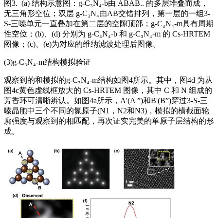
图3. (a) 结构示意图：g-C₃N₄-b由 ABAB.. 的多层堆叠而成，
无三角形空位；双层 g-C₃N₄由AB交错排列，第一层的一组3-
S-三嗪单元一直叠加在第二层的空隙顶部；g-C₃N₄-m具有周期
性空位；(b)、(d) 分别为 g-C₃N₄-b 和 g-C₃N₄-m 的 Cs-HRTEM
图像；(c)、(e)为对应的维纳滤波处理后图像。
(3)g-C₃N₄-m结构模拟验证
观察到的和模拟的g-C₃N₄-m结构如图4所示。其中，图4d 为从
图4c黄色虚线框放大的 Cs-HRTEM 图像，其中 C 和 N 组成的
芳香环可清晰辨认。如图4a所示，A'(A ”)和B'(B”)穿过3-S-三
嗪晶胞中三个不同的氮原子(N1，N2和N3)，模拟的横截面轮
廓强度与观察到的相匹配，再次证实完美的单原子层结构的形
成。