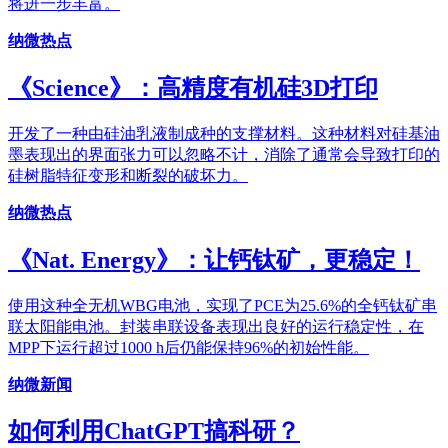
将进一步丰富。
纳微热点
《Science》：高精度有机硅3D打印
开发了一种由硅油乳液制成种的支撑材料。这种材料对硅基油
墨表现出的界面张力可以忽略不计，消除了通常会导致打印的
硅树脂特征变形和断裂的破坏力。
纳微热点
《Nat. Energy》：让钙钛矿，更稳定！
使用这种全无机WBG电池，实现了PCE为25.6%的全钙钛矿串
联太阳能电池。封装串联设备表现出良好的运行稳定性，在
MPP下运行超过1000 h后仍能保持96%的初始性能。
纳微新闻
如何利用ChatGPT搞科研？