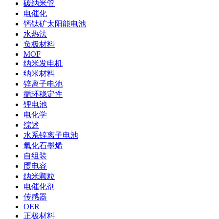
碳纳米管
电催化
钙钛矿太阳能电池
水热法
负极材料
MOF
纳米发电机
纳米材料
锌离子电池
循环稳定性
锂电池
电化学
综述
水系锌离子电池
氧化石墨烯
自组装
赝电容
纳米颗粒
电催化剂
传感器
OER
正极材料