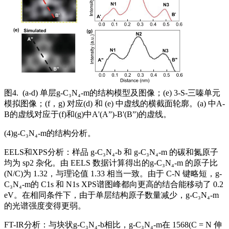
图4. (a-d) 单层g-C₃N₄-m的结构模型及图像；(e) 3-S-三嗪单元
模拟图像；(f，g) 对应(d) 和 (e) 中虚线的横截面轮廓。(a) 中A-
B的虚线对应于(f)和(g)中A'(A”)-B'(B”)的虚线。
(4)g-C₃N₄-m的结构分析。
EELS和XPS分析：样品 g-C₃N₄-b 和 g-C₃N₄-m 的碳和氮原子
均为 sp2 杂化。由 EELS 数据计算得出的g-C₃N₄-m 的原子比
(N/C)为 1.32，与理论值 1.33 相当一致。由于 C-N 键略短，g-
C₃N₄-m的 C1s 和 N1s XPS谱图峰都向更高的结合能移动了 0.2
eV。在相同条件下，由于单层结构原子数量减少，g-C₃N₄-m
的光谱强度变得更弱。
FT-IR分析：与块状g-C₃N₄-b相比，g-C₃N₄-m在 1568(C = N 伸