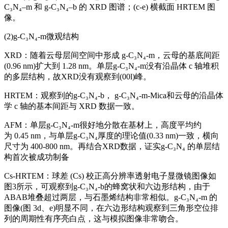
C₃N₄–m 和 g-C₃N₄–b 的 XRD 图谱；(c-e) 横截面 HRTEM 图
像。
(2)g-C₃N₄-m微观结构
XRD：随着云母层间空间中形成 g-C₃N₄-m，云母的基底间距
(0.96 nm)扩大到 1.28 nm。单层g-C₃N₄-m没有沿晶体 c 轴堆积
的多层结构，故XRD没有观察到(00l)峰。
HRTEM：观察到的g-C₃N₄-b， g-C₃N₄-m-Mica和云母的沿晶体
学 c 轴的基本间距与 XRD 数据一致。
AFM：单层g-C₃N₄-m很好地分散在基材上，高度平均约
为 0.45 nm，与单层g-C₃N₄厚度的理论值(0.33 nm)一致，横向
尺寸为 400-800 nm。再结合XRD数据，证实g-C₃N₄ 的单层结
构首次被成功制备
Cs-HRTEM：球差 (Cs) 校正高分辨率透射电子显微镜图像如
图3所示，可观察到g-C₃N₄-b的蜂窝状和六边形结构，由于
ABAB堆叠超过两层，与石墨烯结构非常相似。g-C₃N₄-m 的
图像(图 3d、e)明显不同，在六边形结构观察到三角形空位排
列的周期性有序亮白点，这与模拟图像非常吻合。