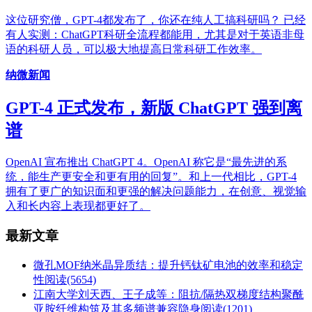
这位研究僧，GPT-4都发布了，你还在纯人工搞科研吗？ 已经
有人实测：ChatGPT科研全流程都能用，尤其是对于英语非母
语的科研人员，可以极大地提高日常科研工作效率。
纳微新闻
GPT-4 正式发布，新版 ChatGPT 强到离
谱
OpenAI 宣布推出 ChatGPT 4。OpenAI 称它是“最先进的系
统，能生产更安全和更有用的回复”。和上一代相比，GPT-4
拥有了更广的知识面和更强的解决问题能力，在创意、视觉输
入和长内容上表现都更好了。
最新文章
微孔MOF纳米晶异质结：提升钙钛矿电池的效率和稳定
性
阅读(5654)
江南大学刘天西、王子成等：阻抗/隔热双梯度结构聚酰
亚胺纤维构筑及其多频谱兼容隐身
阅读(1201)