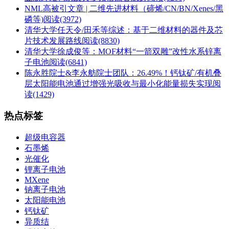
NML高被引文章 | 二维先进材料（碲烯/CN/BN/Xenes/黑
磷等)
阅读(3972)
清华大学任天令/田禾等综述：基于二维材料的器件及芯
片技术发展路线
阅读(8830)
清华大学徐成俊等：MOF材料“一箭双雕”改性水系锌离
子电池
阅读(6841)
陈永胜院士&李永舫院士团队：26.49%！钙钛矿/有机叠
层太阳能电池通过增强光吸收与最小化能量损失实现
阅
读(1429)
热点标签
超级电容器
石墨烯
光催化
锂离子电池
MXene
钠离子电池
太阳能电池
钙钛矿
异质结