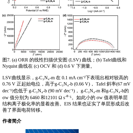
图7. (a) ORR 的线性扫描伏安图 (LSV) 曲线；(b) Tafel曲线和
Nyquist 曲线在 (c) OCV 和 (d) 0.6 V 下测量。
LSV曲线显示，g-C₃N₄-m 在 0.1 mA cm⁻²下表现出相对较高的
0.76 V 正起始电位，高于g-C₃N₄-b (0.66 V)， Tafel 斜率(67 mV
dec⁻¹)也低于 g-C₃N₄-b (90 mV dec⁻¹)， g-C₃N₄-m 和g-C₃N₄-b的
σw 值分别为 6460 和12101 Ω s⁻⁰˙⁵。如此小的 σw 值表明单层
结构离子极化率的显着改善。EIS 结果也证实了单层形成后改
善了界面电荷转移。
作者简介