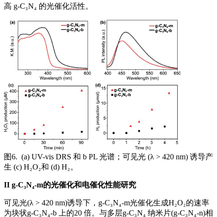
高 g-C₃N₄ 的光催化活性。
图6. (a) UV-vis DRS 和 b PL 光谱；可见光 (λ > 420 nm) 诱导产
生 (c) H₂O₂和 (d) H₂。
II
g-C₃N₄-m的光催化和电催化性能研究
可见光(λ > 420 nm)诱导下，g-C₃N₄-m光催化生成H₂O₂的速率
为块状g-C₃N₄-b 上的20 倍。与多层g-C₃N₄ 纳米片(g-C₃N₄-n)相