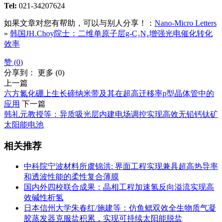
Tel:
021-34207624
如果文章对您有帮助，可以与别人分享！：
Nano-Micro Letters
»
韩国JH.Choy院士：二维单原子层g-C₃N₄增强光电催化转化
效率
赞 (
0
)
分享到：
更多
(
0
)
上一篇
六方氮化硼上生长碲纳米带及其在超高迁移率p型晶体管中的
应用
下一篇
韩礼元教授等：异质吸光层内建电场调控实现高效无铅钙钛矿
太阳能电池
相关推荐
中科院宁波材料所虞锦洪: 界面工程实现兼具超高热导率
和透波性能的柔性复合薄膜
国内外四校联合成果：晶相工程加速氢反向溢流实现高
效碱性析氢
日本信州大学朱春红/施建等：仿鱼鳃双效全生物质气凝
胶蒸发器克服盐积累，实现可持续太阳能脱盐