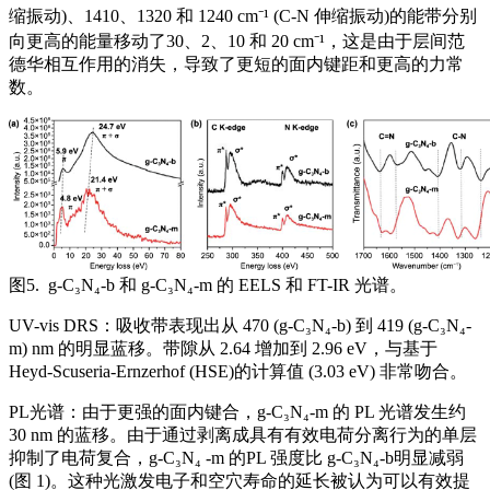
缩振动)、1410、1320 和 1240 cm⁻¹ (C-N 伸缩振动)的能带分别
向更高的能量移动了30、2、10 和 20 cm⁻¹，这是由于层间范
德华相互作用的消失，导致了更短的面内键距和更高的力常
数。
图5. g-C₃N₄-b 和 g-C₃N₄-m 的 EELS 和 FT-IR 光谱。
UV-vis DRS：吸收带表现出从 470 (g-C₃N₄-b) 到 419 (g-C₃N₄-
m) nm 的明显蓝移。带隙从 2.64 增加到 2.96 eV，与基于
Heyd-Scuseria-Ernzerhof (HSE)的计算值 (3.03 eV) 非常吻合。
PL光谱：由于更强的面内键合，g-C₃N₄-m 的 PL 光谱发生约
30 nm 的蓝移。由于通过剥离成具有有效电荷分离行为的单层
抑制了电荷复合，g-C₃N₄ -m 的PL 强度比 g-C₃N₄-b明显减弱
(图 1)。这种光激发电子和空穴寿命的延长被认为可以有效提