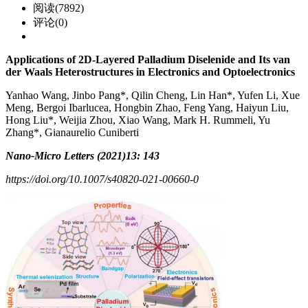
阅读(7892)
评论(0)
Applications of 2D‑Layered Palladium Diselenide and Its van
der Waals Heterostructures in Electronics and Optoelectronics
Yanhao Wang, Jinbo Pang*, Qilin Cheng, Lin Han*, Yufen Li, Xue
Meng, Bergoi Ibarlucea, Hongbin Zhao, Feng Yang, Haiyun Liu,
Hong Liu*, Weijia Zhou, Xiao Wang, Mark H. Rummeli, Yu
Zhang*, Gianaurelio Cuniberti
Nano-Micro Letters (2021)13: 143
https://doi.org/10.1007/s40820-021-00660-0