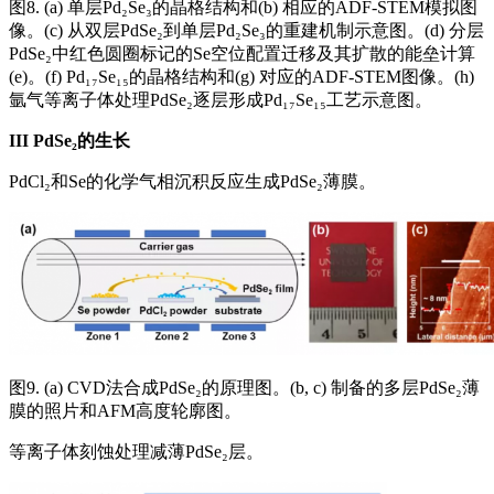
图8. (a) 单层Pd₂Se₃的晶格结构和(b) 相应的ADF-STEM模拟图
像。(c) 从双层PdSe₂到单层Pd₂Se₃的重建机制示意图。(d) 分层
PdSe₂中红色圆圈标记的Se空位配置迁移及其扩散的能垒计算
(e)。(f) Pd₁₇Se₁₅的晶格结构和(g) 对应的ADF-STEM图像。(h)
氩气等离子体处理PdSe₂逐层形成Pd₁₇Se₁₅工艺示意图。
III
PdSe₂的生长
PdCl₂和Se的化学气相沉积反应生成PdSe₂薄膜。
图9. (a) CVD法合成PdSe₂的原理图。(b, c) 制备的多层PdSe₂薄
膜的照片和AFM高度轮廓图。
等离子体刻蚀处理减薄PdSe₂层。