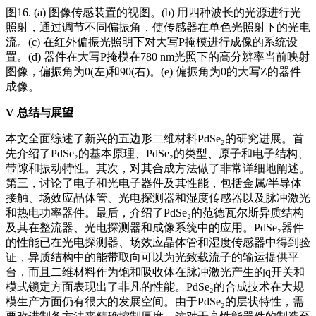
图16. (a) 图像传感装置的视图。(b) 用四种波长的光源进行光
照射，通过调节不同偏振角，使传感器在单色光照射下的光电
流。(c) 在红外偏振光照明下对大写P掩模进行成像的系统设
置。(d) 器件在大写P掩模在780 nm光照下的高分辨率当前映射
图像，偏振角为0(左)和90(右)。(e) 偏振角为0的大写Z的器件
成像。
V
总结与展望
本文全面综述了新兴的五边形二维材料PdSe₂的研究进展。首
先介绍了PdSe₂的基本原理、PdSe₂的类型、原子和电子结构、
带隙和振动特性。其次，对其合成方法做了非常详细地阐述。
第三，讨论了电子和光电子器件及其性能，包括金属/半导体
接触、场效应晶体管、光电探测器和湿度传感器以及脉冲激光
和热电功率器件。最后，介绍了PdSe₂的范德瓦尔斯异质结构
及其在整流器、光电探测器和成像系统中的应用。PdSe₂器件
的性能已在光电探测器、场效应晶体管和湿度传感器中得到验
证，异质结构中的能带取向可以为光致载流子的输运提供平
台，而且二维材料作为饱和吸收体在脉冲激光产生的q开关和
模式锁定方面表现出了非凡的性能。PdSe₂的合成技术在大规
模生产方面仍有很大的发展空间。由于PdSe₂的层状特性，需