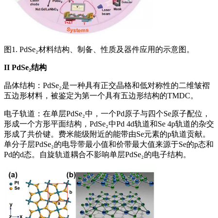
图1. PdSe₂材料结构、制备、性质及器件应用的示意图。
II
PdSe₂结构
晶体结构：PdSe₂是一种具有正交晶格和低对称性的二维皱褶
五边形材料，被鉴定为第一个具有五边形结构的TMDC。
电子轨道：在单层PdSe₂中，一个Pd原子与四个Se原子配位，
形成一个方形平面结构，PdSe₂中Pd 4d轨道和Se 4p轨道的杂交
形成了共价键。费米能级附近的能带由Se元素的p轨道贡献。
单分子层PdSe₂的电导带最小值和价带最大值来源于Se的p态和
Pd的d态。自旋轨道耦合不影响单层PdSe₂的电子结构。