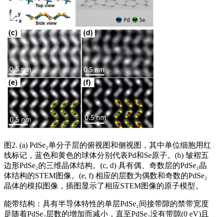
图2. (a) PdSe₂单分子层的俯视图和侧视图，其中单位细胞用红
线标记，蓝色和黄色的球体分别代表Pd和Se原子。(b) 皱褶五
边形PdSe₂的三维晶体结构。(c, d) 具有偶、奇数层的PdSe₂晶
体结构的STEM图像。(e, f) 相应的层数为偶数和奇数的PdSe₂
晶体的模拟图像，插图显示了相应STEM图像的原子模型。
能带结构：具有半导体特性的单层PdSe₂间接带隙的禁带宽度
是随着PdSe₂层数的增加而减小，直至PdSe₂没有带隙(0 eV)且