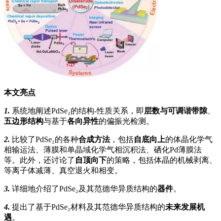
本文亮点
1.
系统地阐述PdSe₂的结构-性质关系，即
层数与可调谐带隙
、
五边形结构
与基于
各向异性
的偏振光检测。
2.
比较了PdSe₂的各种
合成方法
，包括
自底向上
的体晶化学气
相输运法、薄膜和单晶域化学气相沉积法、硒化Pd薄膜法
等。此外，还讨论了
自顶向下
的策略，包括体晶的机械剥离、
等离子体减薄、真空退火和相变。
3.
详细地介绍了PdSe₂及其范德华异质结构的
器件
。
4.
提出了基于PdSe₂材料及其范德华异质结构的
未来发展机
遇
。