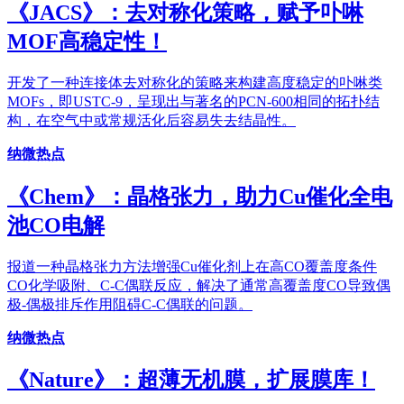
《JACS》：去对称化策略，赋予卟啉
MOF高稳定性！
开发了一种连接体去对称化的策略来构建高度稳定的卟啉类
MOFs，即USTC-9，呈现出与著名的PCN-600相同的拓扑结
构，在空气中或常规活化后容易失去结晶性。
纳微热点
《Chem》：晶格张力，助力Cu催化全电
池CO电解
报道一种晶格张力方法增强Cu催化剂上在高CO覆盖度条件
CO化学吸附、C-C偶联反应，解决了通常高覆盖度CO导致偶
极-偶极排斥作用阻碍C-C偶联的问题。
纳微热点
《Nature》：超薄无机膜，扩展膜库！