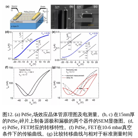
图12. (a) PdSe₂场效应晶体管原理图及电测量。(b, c) 在15nm厚
的PdSe₂碎片上制备源极和漏极的两个器件的SEM显微图。(d,
e) PdSe₂ FET对应的转移特性。(f) PdSe₂ FET在10-6 mbar真空
条件下的传输曲线。(g) 比较转移曲线与相对于标准测量时间