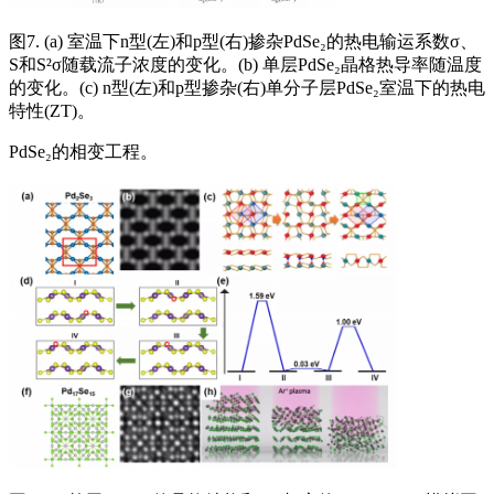
图7. (a) 室温下n型(左)和p型(右)掺杂PdSe₂的热电输运系数σ、
S和S²σ随载流子浓度的变化。(b) 单层PdSe₂晶格热导率随温度
的变化。(c) n型(左)和p型掺杂(右)单分子层PdSe₂室温下的热电
特性(ZT)。
PdSe₂的相变工程。