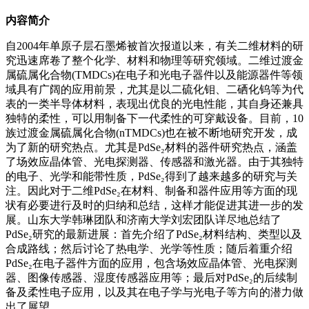
内容简介
自2004年单原子层石墨烯被首次报道以来，有关二维材料的研
究迅速席卷了整个化学、材料和物理等研究领域。二维过渡金
属硫属化合物(TMDCs)在电子和光电子器件以及能源器件等领
域具有广阔的应用前景，尤其是以二硫化钼、二硒化钨等为代
表的一类半导体材料，表现出优良的光电性能，其自身还兼具
独特的柔性，可以用制备下一代柔性的可穿戴设备。目前，10
族过渡金属硫属化合物(nTMDCs)也在被不断地研究开发，成
为了新的研究热点。尤其是PdSe₂材料的器件研究热点，涵盖
了场效应晶体管、光电探测器、传感器和激光器。由于其独特
的电子、光学和能带性质，PdSe₂得到了越来越多的研究与关
注。因此对于二维PdSe₂在材料、制备和器件应用等方面的现
状有必要进行及时的归纳和总结，这样才能促进其进一步的发
展。山东大学韩琳团队和济南大学刘宏团队详尽地总结了
PdSe₂研究的最新进展：首先介绍了PdSe₂材料结构、类型以及
合成路线；然后讨论了热电学、光学等性质；随后着重介绍
PdSe₂在电子器件方面的应用，包含场效应晶体管、光电探测
器、图像传感器、湿度传感器应用等；最后对PdSe₂的后续制
备及柔性电子应用，以及其在电子学与光电子等方向的潜力做
出了展望。