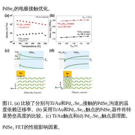
PdSe₂的电极接触优化。
图11. (a) 比较了分别与Ti/Au和Pd₁₇Se₁₅接触的PdSe₂沟道的温
度依赖迁移率。(b) 采用Ti/Au和Pd₁₇Se₁₅触点的PdSe₂器件肖特
基势垒高度的比较。(c) Ti/Au触点和(d) Pd₁₇Se₁₅触点原理图。
PdSe₂ FET的性能影响因素。