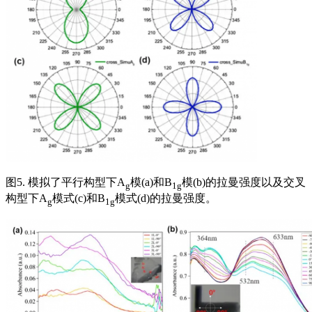
图5. 模拟了平行构型下A
模(a)和B
模(b)的拉曼强度以及交叉
g
1g
构型下A
模式(c)和B
模式(d)的拉曼强度。
g
1g