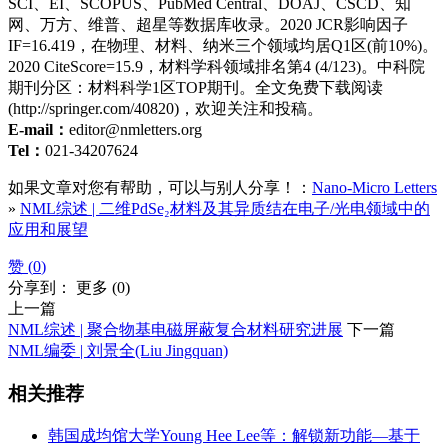
SCI、EI、SCOPUS、PubMed Central、DOAJ、CSCD、知
网、万方、维普、超星等数据库收录。2020 JCR影响因子
IF=16.419，在物理、材料、纳米三个领域均居Q1区(前10%)。
2020 CiteScore=15.9，材料学科领域排名第4 (4/123)。中科院
期刊分区：材料科学1区TOP期刊。全文免费下载阅读
(http://springer.com/40820)，欢迎关注和投稿。
E-mail：
editor@nmletters.org
Tel：
021-34207624
如果文章对您有帮助，可以与别人分享！：
Nano-Micro Letters
»
NML综述 | 二维PdSe₂材料及其异质结在电子/光电领域中的
应用和展望
赞 (
0
)
分享到：
更多
(
0
)
上一篇
NML综述 | 聚合物基电磁屏蔽复合材料研究进展
下一篇
NML编委 | 刘景全(Liu Jingquan)
相关推荐
韩国成均馆大学Young Hee Lee等：解锁新功能—基于