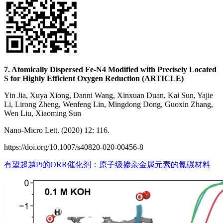
7. Atomically Dispersed Fe-N4 Modified with Precisely Located
S for Highly Efficient Oxygen Reduction (ARTICLE)
Yin Jia, Xuya Xiong, Danni Wang, Xinxuan Duan, Kai Sun, Yajie
Li, Lirong Zheng, Wenfeng Lin, Mingdong Dong, Guoxin Zhang,
Wen Liu, Xiaoming Sun
Nano-Micro Lett. (2020) 12: 116.
https://doi.org/10.1007/s40820-020-00456-8
有望超越Pt的ORR催化剂：原子级掺杂金属元素的氮碳材料