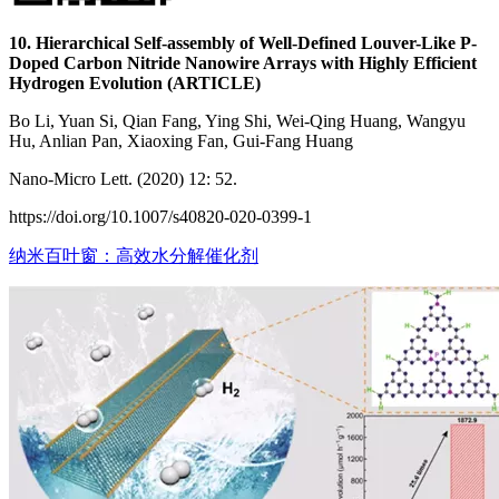
10. Hierarchical Self-assembly of Well-Defined Louver-Like P-
Doped Carbon Nitride Nanowire Arrays with Highly Efficient
Hydrogen Evolution (ARTICLE)
Bo Li, Yuan Si, Qian Fang, Ying Shi, Wei-Qing Huang, Wangyu
Hu, Anlian Pan, Xiaoxing Fan, Gui-Fang Huang
Nano-Micro Lett. (2020) 12: 52.
https://doi.org/10.1007/s40820-020-0399-1
纳米百叶窗：高效水分解催化剂