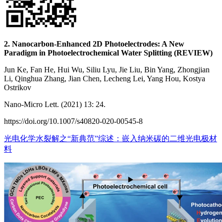
2. Nanocarbon-Enhanced 2D Photoelectrodes: A New
Paradigm in Photoelectrochemical Water Splitting (REVIEW)
Jun Ke, Fan He, Hui Wu, Siliu Lyu, Jie Liu, Bin Yang, Zhongjian
Li, Qinghua Zhang, Jian Chen, Lecheng Lei, Yang Hou, Kostya
Ostrikov
Nano-Micro Lett. (2021) 13: 24.
https://doi.org/10.1007/s40820-020-00545-8
光电化学水裂解之“新典范”综述：嵌入纳米碳的二维光电极材
料