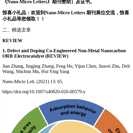
《Nano-Micro Letters》期刊赞助）及证书。
惊喜小礼品：欢迎到Nano-Micro Letters 期刊展位交流，惊喜
小礼品等您领取！！
二、精选文章
REVIEW
1. Defect and Doping Co-Engineered Non-Metal Nanocarbon
ORR Electrocatalyst (REVIEW)
Jian Zhang, Jingjing Zhang, Feng He, Yijun Chen, Jiawei Zhu, Deli
Wang, Shichun Mu, Hui Ying Yang
Nano-Micro Lett. (2021) 13: 65.
https://doi.org/10.1007/s40820-020-00579-y