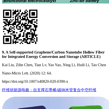
9. A Self-supported Graphene/Carbon Nanotube Hollow Fiber
for Integrated Energy Conversion and Storage (ARTICLE)
Kai Liu, Zilin Chen, Tian Lv, Yao Yao, Ning Li, Huili Li, Tao Chen
Nano-Micro Lett. (2020) 12: 64.
https://doi.org/10.1007/s40820-020-0390-x
纤维状能源电极：自支撑石墨烯/碳纳米管复合中空纤维