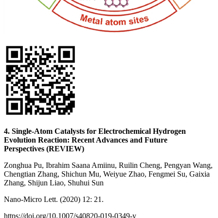
4. Single‑Atom Catalysts for Electrochemical Hydrogen
Evolution Reaction: Recent Advances and Future
Perspectives
(REVIEW)
Zonghua Pu, Ibrahim Saana Amiinu, Ruilin Cheng, Pengyan Wang,
Chengtian Zhang, Shichun Mu, Weiyue Zhao, Fengmei Su, Gaixia
Zhang, Shijun Liao, Shuhui Sun
Nano-Micro Lett. (2020) 12: 21.
https://doi.org/10.1007/s40820-019-0349-y