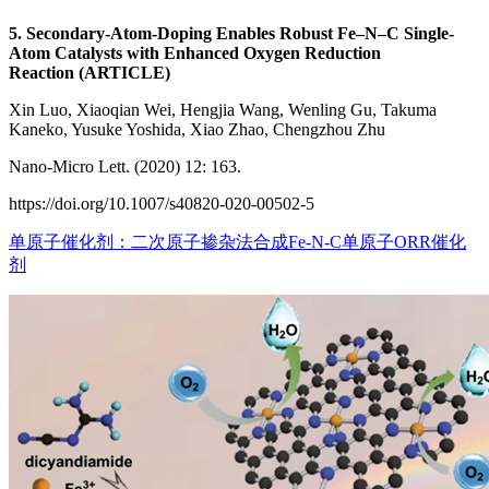
5. Secondary-Atom-Doping Enables Robust Fe–N–C Single-
Atom Catalysts with Enhanced Oxygen Reduction
Reaction (ARTICLE)
Xin Luo, Xiaoqian Wei, Hengjia Wang, Wenling Gu, Takuma
Kaneko, Yusuke Yoshida, Xiao Zhao, Chengzhou Zhu
Nano-Micro Lett. (2020) 12: 163.
https://doi.org/10.1007/s40820-020-00502-5
单原子催化剂：二次原子掺杂法合成Fe-N-C单原子ORR催化
剂