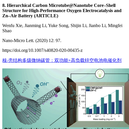
8. Hierarchical Carbon Microtube@Nanotube Core–Shell
Structure for High-Performance Oxygen Electrocatalysis and
Zn–Air Battery (ARTICLE)
Wenfu Xie, Jianming Li, Yuke Song, Shijin Li, Jianbo Li, Mingfei
Shao
Nano-Micro Lett. (2020) 12: 97.
https://doi.org/10.1007/s40820-020-00435-z
核-壳结构多级微纳碳管：双功能+高负载锌空电池电催化剂