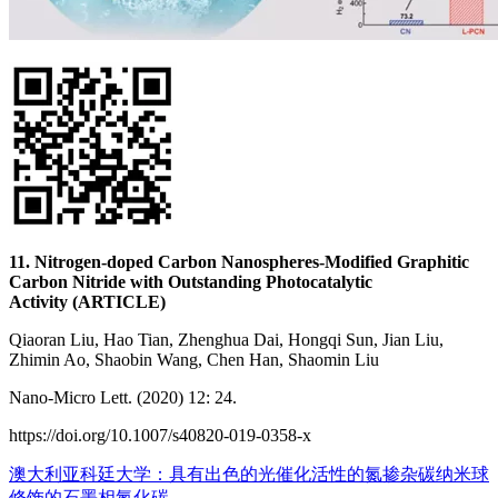
11. Nitrogen-doped Carbon Nanospheres-Modified Graphitic
Carbon Nitride with Outstanding Photocatalytic
Activity (ARTICLE)
Qiaoran Liu, Hao Tian, Zhenghua Dai, Hongqi Sun, Jian Liu,
Zhimin Ao, Shaobin Wang, Chen Han, Shaomin Liu
Nano-Micro Lett. (2020) 12: 24.
https://doi.org/10.1007/s40820-019-0358-x
澳大利亚科廷大学：具有出色的光催化活性的氮掺杂碳纳米球
修饰的石墨相氮化碳