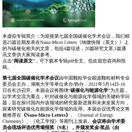
本虚拟专辑简介：为迎接第七届全国碳催化学术会议，我们精
选25篇近期发表在Nano-Micro Letters《纳微快报（英文）》上
的与碳催化相关的文章，包括4篇综述，20篇研究文章,1篇通
讯文章供大家阅读参考。
点击“
阅读原文
”，可下载本专辑pdf全文。也欢迎您咨询和投
稿。
第七届全国碳催化学术会议
由中国颗粒学会能源颗粒材料专业
委员会主办，湖南大学等单位承办/协办，2021年5月14日-16
日在长沙召开。本届会议将围绕“
碳催化与能源化学
”为主题，
以学术交流为重点，针对碳催化与能源化学领域的关键科学问
题，旨在探讨国内外该领域的研究最新进展和未来发展方向，
探索研究碳催化在能源化学领域的应用。本届会议优秀论文将
被推荐在
《Nano-Micro Letters》
、《Journal of Energy
Chemistry》、《化工学报》等期刊上发表。
会议将由学术委
员会现场评选优秀墙报奖（9名），并颁发奖金/奖品（由