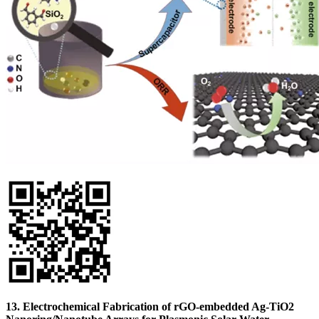
13. Electrochemical Fabrication of rGO-embedded Ag-TiO2