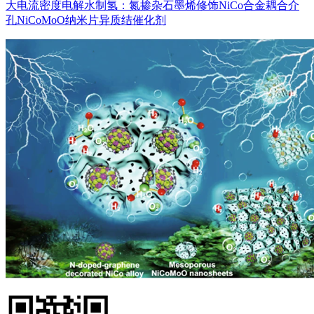
大电流密度电解水制氢：氮掺杂石墨烯修饰NiCo合金耦合介
孔NiCoMoO纳米片异质结催化剂