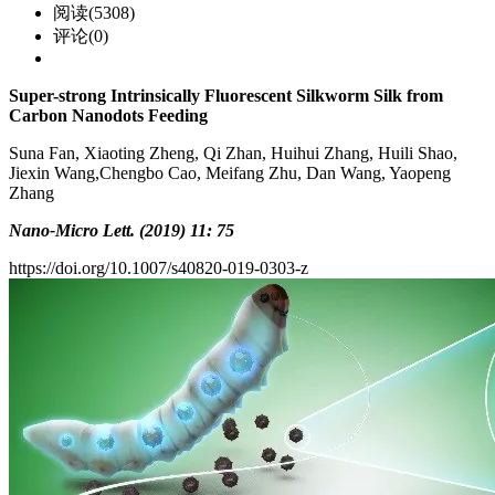
阅读(5308)
评论(0)
Super-strong Intrinsically
Fluorescent Silkworm Silk from
Carbon Nanodots Feeding
Suna Fan, Xiaoting Zheng, Qi Zhan, Huihui Zhang, Huili Shao,
Jiexin Wang,Chengbo Cao, Meifang Zhu, Dan Wang, Yaopeng
Zhang
Nano-Micro Lett. (2019) 11: 75
https://doi.org/10.1007/s40820-019-0303-z