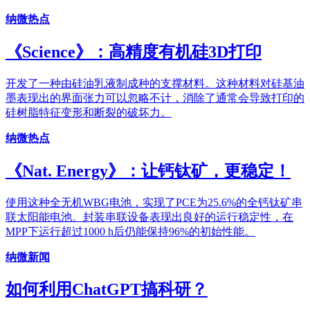
纳微热点
《Science》：高精度有机硅3D打印
开发了一种由硅油乳液制成种的支撑材料。这种材料对硅基油
墨表现出的界面张力可以忽略不计，消除了通常会导致打印的
硅树脂特征变形和断裂的破坏力。
纳微热点
《Nat. Energy》：让钙钛矿，更稳定！
使用这种全无机WBG电池，实现了PCE为25.6%的全钙钛矿串
联太阳能电池。封装串联设备表现出良好的运行稳定性，在
MPP下运行超过1000 h后仍能保持96%的初始性能。
纳微新闻
如何利用ChatGPT搞科研？