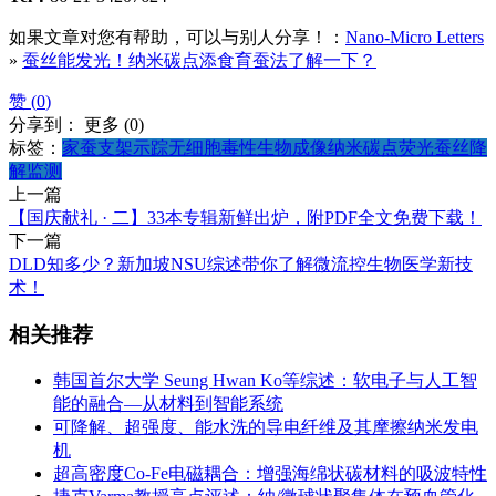
如果文章对您有帮助，可以与别人分享！：
Nano-Micro Letters
»
蚕丝能发光！纳米碳点添食育蚕法了解一下？
赞 (
0
)
分享到：
更多
(
0
)
标签：
家蚕
支架示踪
无细胞毒性
生物成像
纳米碳点
荧光蚕丝
降
解监测
上一篇
【国庆献礼 · 二】33本专辑新鲜出炉，附PDF全文免费下载！
下一篇
DLD知多少？新加坡NSU综述带你了解微流控生物医学新技
术！
相关推荐
韩国首尔大学 Seung Hwan Ko等综述：软电子与人工智
能的融合—从材料到智能系统
可降解、超强度、能水洗的导电纤维及其摩擦纳米发电
机
超高密度Co-Fe电磁耦合：增强海绵状碳材料的吸波特性