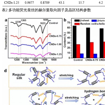
表2 多功能荧光蚕丝的赫尔曼取向因子及晶区结构参数