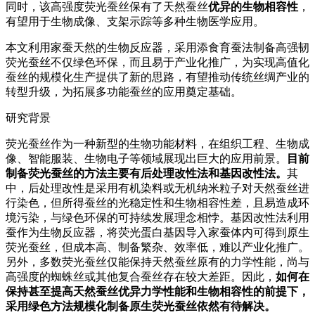
同时，该高强度荧光蚕丝保有了天然蚕丝
优异的生物相容性
，
有望用于生物成像、支架示踪等多种生物医学应用。
本文利用家蚕天然的生物反应器，采用添食育蚕法制备高强韧
荧光蚕丝不仅绿色环保，而且易于产业化推广，为实现高值化
蚕丝的规模化生产提供了新的思路，有望推动传统丝绸产业的
转型升级，为拓展多功能蚕丝的应用奠定基础。
研究背景
荧光蚕丝作为一种新型的生物功能材料，在组织工程、生物成
像、智能服装、生物电子等领域展现出巨大的应用前景。
目前
制备荧光蚕丝的方法主要有后处理改性法和基因改性法。
其
中，后处理改性是采用有机染料或无机纳米粒子对天然蚕丝进
行染色，但所得蚕丝的光稳定性和生物相容性差，且易造成环
境污染，与绿色环保的可持续发展理念相悖。基因改性法利用
蚕作为生物反应器，将荧光蛋白基因导入家蚕体内可得到原生
荧光蚕丝，但成本高、制备繁杂、效率低，难以产业化推广。
另外，多数荧光蚕丝仅能保持天然蚕丝原有的力学性能，尚与
高强度的蜘蛛丝或其他复合蚕丝存在较大差距。因此，
如何在
保持甚至提高天然蚕丝优异力学性能和生物相容性的前提下，
采用绿色方法规模化制备原生荧光蚕丝依然有待解决。