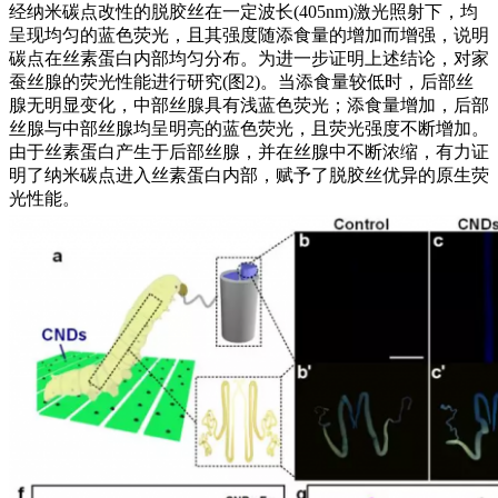
经纳米碳点改性的脱胶丝在一定波长(405nm)激光照射下，均
呈现均匀的蓝色荧光，且其强度随添食量的增加而增强，说明
碳点在丝素蛋白内部均匀分布。为进一步证明上述结论，对家
蚕丝腺的荧光性能进行研究(图2)。当添食量较低时，后部丝
腺无明显变化，中部丝腺具有浅蓝色荧光；添食量增加，后部
丝腺与中部丝腺均呈明亮的蓝色荧光，且荧光强度不断增加。
由于丝素蛋白产生于后部丝腺，并在丝腺中不断浓缩，有力证
明了纳米碳点进入丝素蛋白内部，赋予了脱胶丝优异的原生荧
光性能。