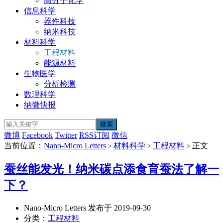
高分子化学
信息科学
器件科技
纳米科技
材料科学
工程材料
能源材料
生物医学
分析检测
数理科学
纳微快报
微博
Facebook
Twitter
RSS订阅
微信
当前位置：
Nano-Micro Letters
材料科学
工程材料
正文
>
>
>
蚕丝能发光！纳米碳点添食育蚕法了解一
下？
Nano-Micro Letters 发布于 2019-09-30
分类：
工程材料