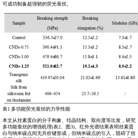
可成功制备超强韧的荧光蚕丝。
表1 多功能荧光蚕丝的力学性能
本文从丝素蛋白的分子构象、结晶结构、取向度等出发，研究
多功能蚕丝的增强机理(表2、图3)。红外光谱结果表明丝素蛋
白与纳米碳点间无共价键形成，但纳米碳点的引入，阻碍了丝