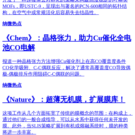
MOFs，即USTC-9，呈现出与著名的PCN-600相同的拓扑结
构，在空气中或常规活化后容易失去结晶性。
纳微热点
《Chem》：晶格张力，助力Cu催化全电
池CO电解
报道一种晶格张力方法增强Cu催化剂上在高CO覆盖度条件
CO化学吸附、C-C偶联反应，解决了通常高覆盖度CO导致偶
极-偶极排斥作用阻碍C-C偶联的问题。
纳微热点
《Nature》：超薄无机膜，扩展膜库！
这项工作从几个方面拓宽了传统的膜概念的范围：在构成上，
通过他们的一般合成指导，可以从水系中获得任何未开发的
膜。此外，当SLIS策略扩展到有机或熔融系统时，膜的种类
将进一步丰富。