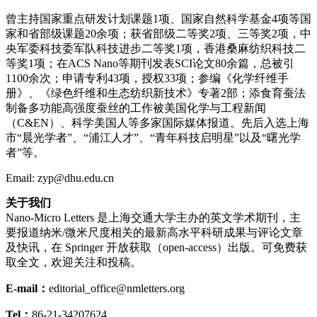
曾主持国家重点研发计划课题1项、国家自然科学基金4项等国
家和省部级课题20余项；获省部级二等奖2项、三等奖2项，中
央军委科技委军队科技进步二等奖1项，香港桑麻纺织科技二
等奖1项；在ACS Nano等期刊发表SCI论文80余篇，总被引
1100余次；申请专利43项，授权33项；参编《化学纤维手
册》、《绿色纤维和生态纺织新技术》专著2部；添食育蚕法
制备多功能高强度蚕丝的工作被美国化学与工程新闻
（C&EN）、科学美国人等多家国际媒体报道。先后入选上海
市“晨光学者”、“浦江人才”、“青年科技启明星”以及“曙光学
者”等。
Email: zyp@dhu.edu.cn
关于我们
Nano-Micro Letters 是上海交通大学主办的英文学术期刊，主
要报道纳米/微米尺度相关的最新高水平科研成果与评论文章
及快讯，在 Springer 开放获取（open-access）出版。可免费获
取全文，欢迎关注和投稿。
E-mail：
editorial_office@nmletters.org
Tel：
86-21-34207624