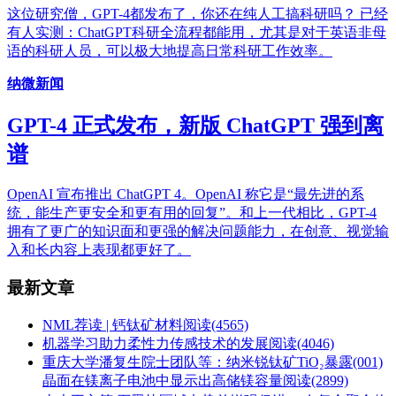
这位研究僧，GPT-4都发布了，你还在纯人工搞科研吗？ 已经
有人实测：ChatGPT科研全流程都能用，尤其是对于英语非母
语的科研人员，可以极大地提高日常科研工作效率。
纳微新闻
GPT-4 正式发布，新版 ChatGPT 强到离
谱
OpenAI 宣布推出 ChatGPT 4。OpenAI 称它是“最先进的系
统，能生产更安全和更有用的回复”。和上一代相比，GPT-4
拥有了更广的知识面和更强的解决问题能力，在创意、视觉输
入和长内容上表现都更好了。
最新文章
NML荐读 | 钙钛矿材料
阅读(4565)
机器学习助力柔性力传感技术的发展
阅读(4046)
重庆大学潘复生院士团队等：纳米锐钛矿TiO₂暴露(001)
晶面在镁离子电池中显示出高储镁容量
阅读(2899)