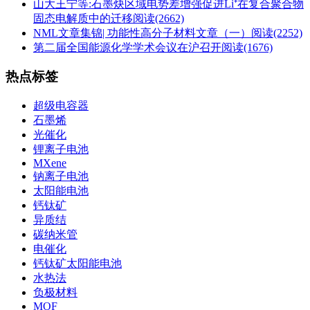
山大王宁等:石墨炔区域电势差增强促进Li⁺在复合聚合物
固态电解质中的迁移
阅读(2662)
NML文章集锦| 功能性高分子材料文章（一）
阅读(2252)
第二届全国能源化学学术会议在沪召开
阅读(1676)
热点标签
超级电容器
石墨烯
光催化
锂离子电池
MXene
钠离子电池
太阳能电池
钙钛矿
异质结
碳纳米管
电催化
钙钛矿太阳能电池
水热法
负极材料
MOF