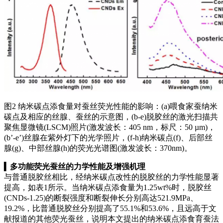
图2 纳米碳点添食量对蚕丝荧光性能的影响：(a)喂食家蚕纳米
碳点及相应的丝腺、蚕丝的示意图，(b-e)脱胶丝的激光扫描共
聚焦显微镜(LSCM)照片(激发波长：405 nm，标尺：50 µm)，
(b’-e’)丝腺在紫外灯下的光学照片，(f-h)纳米碳点(f)、后部丝
腺(g)、中部丝腺(h)的荧光光谱图(激发波长：370nm)。
▍
多功能荧光蚕丝的力学性能及增强机理
与普通脱胶丝相比，经纳米碳点改性的脱胶丝的力学性能显著
提高，如表1所示。当纳米碳点添食量为1.25wt%时，脱胶丝
(CNDs-1.25)的断裂强度和断裂伸长分别高达521.9MPa、
19.2%，比普通脱胶丝分别提高了55.1%和53.6%，且远高于文
献报道的其他荧光蚕丝，说明本文提出的纳米碳点添食育蚕法