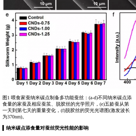
图1 喂食家蚕纳米碳点制备多功能蚕丝：(a-d)不同纳米碳点添
食量的家蚕及相应蚕茧、脱胶丝的光学照片，(e)五龄蚕从第
一天到第七天的重量变化，(f)脱胶丝的荧光光谱图(激发波长
为370nm)。
▍
纳米碳点添食量对蚕丝荧光性能的影响