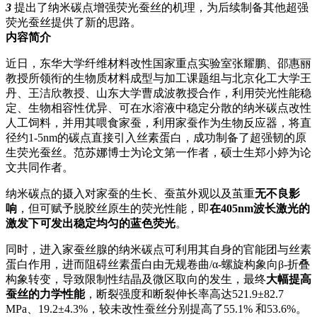
3
提出了纳米碳点增强荧光蚕丝的机理，为后续制备其他超强
荧光蚕丝提供了新的思路。
内容简介
近日，东华大学纤维材料改性国家重点实验室张耀鹏、邵惠丽
教授所领衔的生物质材料成型与加工课题组与北京化工大学王
丹、王洁欣教授、山东大学曹成波教授合作，利用荧光性能稳
定、生物相容性优异、可在水溶液中稳定分散的纳米碳点改性
人工饲料，并用其喂食家蚕，利用家蚕作为生物反应器，将直
径约1-5nm的碳点直接引入丝素蛋白，成功制备了超强韧的原
生荧光蚕丝。范苏娜博士为论文第一作者，硕士生郑小婷为论
文共同作者。
纳米碳点的摄入对家蚕的生长、蚕茧外观以及茧重
无不良影
响
，但可赋予脱胶丝原生的荧光性能，即
在405nm波长激光的
激发下可发出稳定均匀的蓝色荧光
。
同时，进入家蚕丝腺的纳米碳点可利用其自身的官能团与丝素
蛋白作用，进而阻碍丝素蛋白由无规卷曲/α-螺旋构象向β-折叠
构象转变，导致限制性结晶及微区取向的发生，最终
大幅提高
蚕丝的力学性能
，断裂强度和断裂伸长率高达521.9±82.7
MPa、19.2±4.3%，较未改性蚕丝分别提高了55.1% 和53.6%。