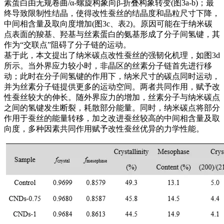
素蛋白由无规卷曲/α-螺旋构象向β-折叠构象转变(图3a-b)；最
终导致限制性结晶，使得改性蚕丝的结晶度和晶粒尺寸下降，
中间相含量及取向度增加(图3c、表2)。原因可能在于纳米碳
点表面的羧基、羟基与丝素蛋白的氨基形成了分子间氢键，其
作为“交联点”阻碍了分子链的运动。
基于此，本文提出了纳米碳点改性蚕丝的强韧化机理，如图3d
所示。当外界应力较小时，非晶区的丝素分子链首先进行移
动；此时在分子间氢键的作用下，纳米尺寸的碳点同时运动，
并为丝素分子链提供更多的运动空间。两者共同作用，赋予改
性蚕丝较大的伸长。随外界应力的增加，丝素分子与纳米碳点
之间的氢键发生断裂，耗散部分能量。同时，纳米碳点将部分
作用于蚕丝的能量转移，加之改进蚕丝较高的中间相含量及取
向度，多种因素共同作用赋予改性蚕丝优异的力学性能。