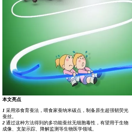
本文亮点
1
采用添食育蚕法，喂食家蚕纳米碳点，制备原生超强韧荧光
蚕丝。
2
通过这种方法得到的多功能蚕丝无细胞毒性，有望用于生物
成像、支架示踪、降解监测等生物医学领域。