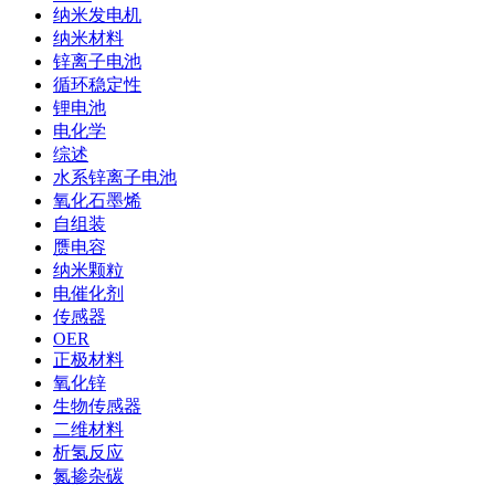
纳米发电机
纳米材料
锌离子电池
循环稳定性
锂电池
电化学
综述
水系锌离子电池
氧化石墨烯
自组装
赝电容
纳米颗粒
电催化剂
传感器
OER
正极材料
氧化锌
生物传感器
二维材料
析氢反应
氮掺杂碳