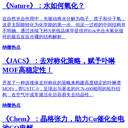
《​Nature》：水如何氧化？
在自然光合作用中，光驱动将水分解为电子、质子和分子氧，
这是太阳能转化为化学能的第一步。但这一过程的中间结构并
不明确。通过连续飞秒X射线晶体学提供对Kok光合水氧化循
环的最后反应步骤的结构解析。
纳微热点
《JACS》：去对称化策略，赋予卟啉
MOF高稳定性！
开发了一种连接体去对称化的策略来构建高度稳定的卟啉类
MOFs，即USTC-9，呈现出与著名的PCN-600相同的拓扑结
构，在空气中或常规活化后容易失去结晶性。
纳微热点
《Chem》：晶格张力，助力Cu催化全电