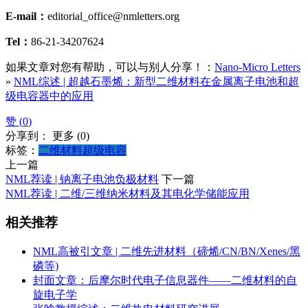
E-mail：
editorial_office@nmletters.org
Tel：
86-21-34207624
如果文章对您有帮助，可以与别人分享！：
Nano-Micro Letters
»
NML综述 | 超越石墨烯：新型二维材料在金属离子电池和超
级电容器中的应用
赞 (
0
)
分享到：
更多
(
0
)
标签：
二维材料
超级电容
上一篇
NML荐读 | 钠离子电池负极材料
下一篇
NML荐读 | 二维/三维纳米材料及其电化学储能应用
相关推荐
NML高被引文章 | 二维先进材料（碲烯/CN/BN/Xenes/黑
磷等)
封面文章：后摩尔时代电子信息器件——二维材料的自
旋电子学