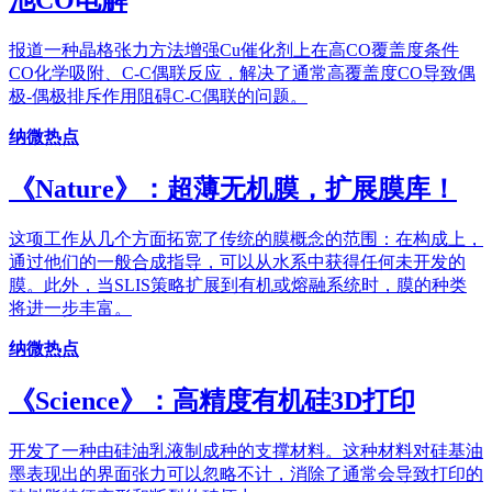
池CO电解
报道一种晶格张力方法增强Cu催化剂上在高CO覆盖度条件
CO化学吸附、C-C偶联反应，解决了通常高覆盖度CO导致偶
极-偶极排斥作用阻碍C-C偶联的问题。
纳微热点
《Nature》：超薄无机膜，扩展膜库！
这项工作从几个方面拓宽了传统的膜概念的范围：在构成上，
通过他们的一般合成指导，可以从水系中获得任何未开发的
膜。此外，当SLIS策略扩展到有机或熔融系统时，膜的种类
将进一步丰富。
纳微热点
《Science》：高精度有机硅3D打印
开发了一种由硅油乳液制成种的支撑材料。这种材料对硅基油
墨表现出的界面张力可以忽略不计，消除了通常会导致打印的