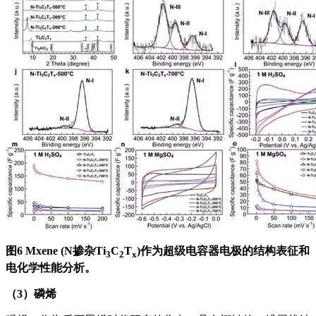
图6 Mxene (N掺杂Ti
C
T
)作为超级电容器电极的结构表征和
3
2
x
电化学性能分析。
（3）磷烯