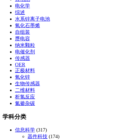
电化学
综述
水系锌离子电池
氧化石墨烯
自组装
赝电容
纳米颗粒
电催化剂
传感器
OER
正极材料
氧化锌
生物传感器
二维材料
析氢反应
氮掺杂碳
学科分类
信息科学
(317)
器件科技
(174)