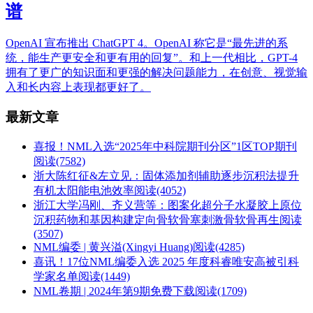
谱
OpenAI 宣布推出 ChatGPT 4。OpenAI 称它是“最先进的系
统，能生产更安全和更有用的回复”。和上一代相比，GPT-4
拥有了更广的知识面和更强的解决问题能力，在创意、视觉输
入和长内容上表现都更好了。
最新文章
喜报！NML入选“2025年中科院期刊分区”1区TOP期刊
阅读(7582)
浙大陈红征&左立见：固体添加剂辅助逐步沉积法提升
有机太阳能电池效率
阅读(4052)
浙江大学冯刚、齐义营等：图案化超分子水凝胶上原位
沉积药物和基因构建定向骨软骨塞刺激骨软骨再生
阅读
(3507)
NML编委 | 黄兴溢(Xingyi Huang)
阅读(4285)
喜讯！17位NML编委入选 2025 年度科睿唯安高被引科
学家名单
阅读(1449)
NML卷期 | 2024年第9期免费下载
阅读(1709)