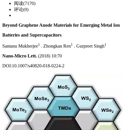
阅读(7170)
评论(0)
Beyond Graphene Anode Materials for Emerging Metal Ion
Batteries and Supercapacitors
1
1
1
Santanu Mukherjee
. Zhongkan Ren
. Gurpreet Singh
Nano-Micro Lett.
(2018) 10:70
DOI:10.1007/s40820-018-0224-2