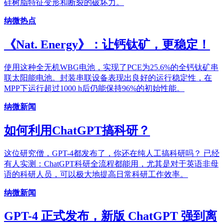
硅树脂特征变形和断裂的破坏力。
纳微热点
《Nat. Energy》：让钙钛矿，更稳定！
使用这种全无机WBG电池，实现了PCE为25.6%的全钙钛矿串
联太阳能电池。封装串联设备表现出良好的运行稳定性，在
MPP下运行超过1000 h后仍能保持96%的初始性能。
纳微新闻
如何利用ChatGPT搞科研？
这位研究僧，GPT-4都发布了，你还在纯人工搞科研吗？ 已经
有人实测：ChatGPT科研全流程都能用，尤其是对于英语非母
语的科研人员，可以极大地提高日常科研工作效率。
纳微新闻
GPT-4 正式发布，新版 ChatGPT 强到离