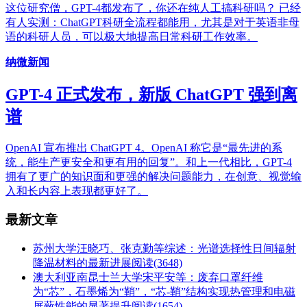
这位研究僧，GPT-4都发布了，你还在纯人工搞科研吗？ 已经
有人实测：ChatGPT科研全流程都能用，尤其是对于英语非母
语的科研人员，可以极大地提高日常科研工作效率。
纳微新闻
GPT-4 正式发布，新版 ChatGPT 强到离
谱
OpenAI 宣布推出 ChatGPT 4。OpenAI 称它是“最先进的系
统，能生产更安全和更有用的回复”。和上一代相比，GPT-4
拥有了更广的知识面和更强的解决问题能力，在创意、视觉输
入和长内容上表现都更好了。
最新文章
苏州大学汪晓巧、张克勤等综述：光谱选择性日间辐射
降温材料的最新进展
阅读(3648)
澳大利亚南昆士兰大学宋平安等：废弃口罩纤维
为“芯”，石墨烯为“鞘”，“芯-鞘”结构实现热管理和电磁
屏蔽性能的显著提升
阅读(1654)