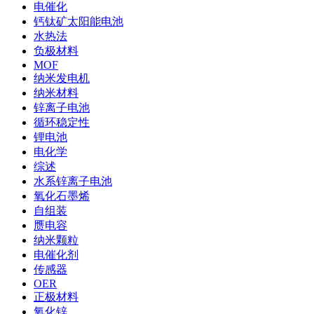
电催化
钙钛矿太阳能电池
水热法
负极材料
MOF
纳米发电机
纳米材料
锌离子电池
循环稳定性
锂电池
电化学
综述
水系锌离子电池
氧化石墨烯
自组装
赝电容
纳米颗粒
电催化剂
传感器
OER
正极材料
氧化锌