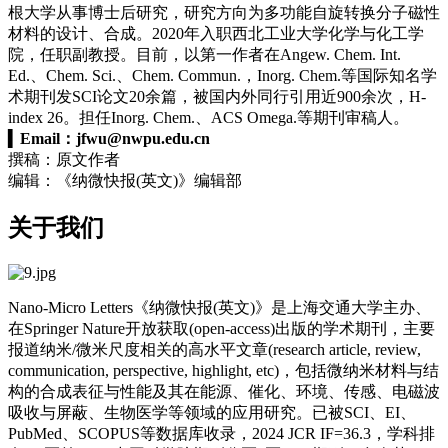
根大学从事博士后研究，研究方向为多功能自旋转换分子磁性
材料的设计、合成。2020年入职西北工业大学化学与化工学
院，任职副教授。目前，以第一作者在Angew. Chem. Int.
Ed.、Chem. Sci.、Chem. Commun.，Inorg. Chem.等国际知名学
术期刊发SCI论文20余篇，被国内外同行引用近900余次，
H-
index
26。担任Inorg. Chem.、ACS Omega.等期刊审稿人。
▍
Email：
jfwu@nwpu.edu.cn
撰稿：原文作者
编辑：《纳微快报(英文)》编辑部
关于我们
Nano-Micro Letters《纳微快报(英文)》是上海交通大学主办、
在Springer Nature开放获取(open-access)出版的学术期刊，主要
报道纳米/微米尺度相关的高水平文章(research article, review,
communication, perspective, highlight, etc)，包括微纳米材料与结
构的合成表征与性能及其在能源、催化、环境、传感、电磁波
吸收与屏蔽、生物医学等领域的应用研究。已被SCI、EI、
PubMed、SCOPUS等数据库收录，2024 JCR IF=36.3，学科排