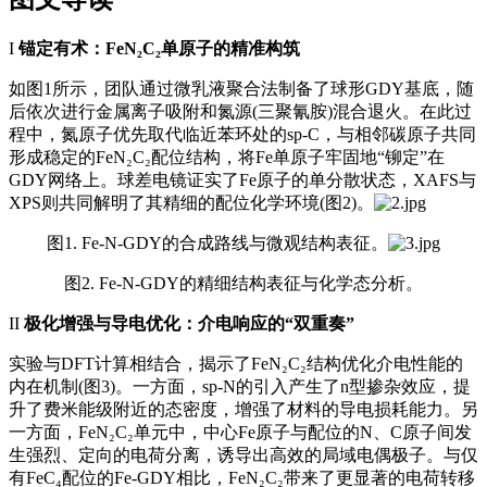
I
锚定有术：FeN₂C₂单原子的精准构筑
如图1所示，团队通过微乳液聚合法制备了球形GDY基底，随
后依次进行金属离子吸附和氮源(三聚氰胺)混合退火。在此过
程中，氮原子优先取代临近苯环处的sp‑C，与相邻碳原子共同
形成稳定的FeN₂C₂配位结构，将Fe单原子牢固地“铆定”在
GDY网络上。球差电镜证实了Fe原子的单分散状态，XAFS与
XPS则共同解明了其精细的配位化学环境(图2)。
图1. Fe‑N‑GDY的合成路线与微观结构表征。
图2. Fe‑N‑GDY的精细结构表征与化学态分析。
II
极化增强与导电优化：介电响应的“双重奏”
实验与DFT计算相结合，揭示了FeN₂C₂结构优化介电性能的
内在机制(图3)。一方面，sp‑N的引入产生了n型掺杂效应，提
升了费米能级附近的态密度，增强了材料的导电损耗能力。另
一方面，FeN₂C₂单元中，中心Fe原子与配位的N、C原子间发
生强烈、定向的电荷分离，诱导出高效的局域电偶极子。与仅
有FeC₄配位的Fe‑GDY相比，FeN₂C₂带来了更显著的电荷转移