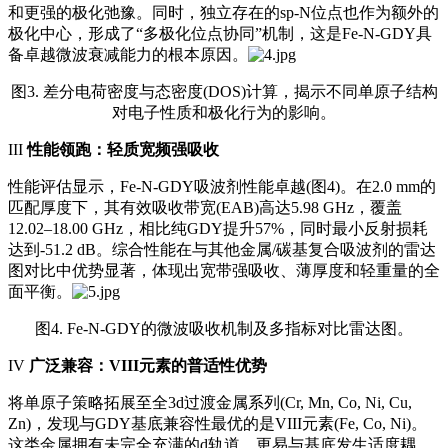
和更强的极化弛豫。同时，独立存在的sp‑N位点也作为额外的
极化中心，形成了“多极化位点协同”机制，这是Fe‑N‑GDY具
备卓越微波衰减能力的根本原因。
图3. 差分电荷密度与态密度(DOS)计算，揭示不同单原子结构
对电子性质和极化行为的影响。
III
性能领跑：轻质宽频强吸收
性能评估显示，Fe‑N‑GDY吸波剂性能卓越(图4)。在2.0 mm的
匹配厚度下，其有效吸收带宽(EAB)高达5.98 GHz，覆盖
12.02–18.00 GHz，相比纯GDY提升57%，同时最小反射损耗
达到-51.2 dB。综合性能在与其他金属/碳基复合吸波剂的雷达
图对比中优势显著，体现出宽带强吸收、薄厚度和轻重量的全
面平衡。
图4. Fe‑N‑GDY的微波吸收机制及多指标对比雷达图。
IV
广泛兼容：VIII元素的普适性优势
将单原子策略拓展至全3d过渡金属系列(Cr, Mn, Co, Ni, Cu,
Zn)，发现与GDY基底兼容性最优的是VIII元素(Fe, Co, Ni)。
这类金属拥有未完全充满的d轨道，更易与基底发生适度耦