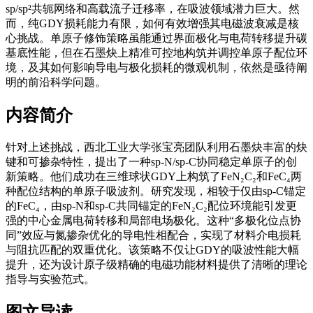
sp/sp²共轭网络和高载流子迁移率，在吸波领域潜力巨大。然
而，纯GDY损耗能力有限，如何有效增强其电磁波衰减是核
心挑战。单原子修饰策略虽能通过界面极化与电荷转移提升碳
基底性能，但在石墨炔上精准可控地构筑并调控
单原子配位环
境
，及其如何影响导电与极化损耗的微观机制，依然是亟待阐
明的前沿科学问题。
内容简介
针对上述挑战，西北工业大学张宝亮团队利用石墨炔丰富的炔
键和可掺杂特性，提出了一种sp‑N/sp‑C协同稳定单原子的创
新策略。他们成功在三维球状GDY上构筑了FeN₂C₂和FeC₄两
种配位结构的单原子吸波剂。研究发现，相较于仅由sp‑C锚定
的FeC₄，由sp‑N和sp‑C共同锚定的FeN₂C₂配位环境能引发更
强的中心金属电荷转移和局部电场极化。这种“多极化位点协
同”效应与氮掺杂优化的导电性相配合，实现了材料介电损耗
与阻抗匹配的双重优化。该策略不仅让GDY的吸波性能大幅
提升，还为设计原子级精确的电磁功能材料提供了清晰的理论
指导与实验范式。
图文导读