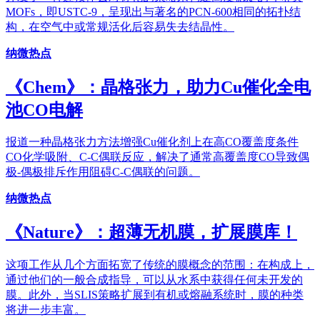
MOFs，即USTC-9，呈现出与著名的PCN-600相同的拓扑结
构，在空气中或常规活化后容易失去结晶性。
纳微热点
《Chem》：晶格张力，助力Cu催化全电
池CO电解
报道一种晶格张力方法增强Cu催化剂上在高CO覆盖度条件
CO化学吸附、C-C偶联反应，解决了通常高覆盖度CO导致偶
极-偶极排斥作用阻碍C-C偶联的问题。
纳微热点
《Nature》：超薄无机膜，扩展膜库！
这项工作从几个方面拓宽了传统的膜概念的范围：在构成上，
通过他们的一般合成指导，可以从水系中获得任何未开发的
膜。此外，当SLIS策略扩展到有机或熔融系统时，膜的种类
将进一步丰富。