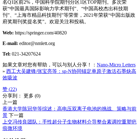
名Q1区前2%，中国科学院期刊分区1区TOP期刊。多次荣
获“中国最具国际影响力学术期刊”、“中国高校杰出科技期
刊”、“上海市精品科技期刊”等荣誉，2021年荣获“中国出版政
府奖期刊奖提名奖”。欢迎关注和投稿。
Web:
https://springer.com/40820
E-mail:
editor@nmlett.org
Tel:
021-34207624
如果文章对您有帮助，可以与别人分享！：
Nano-Micro Letters
»
西工大吴建锋/张宝亮等：sp-N协同锚定单原子激活石墨炔高
效吸波
赞 (
22
)
分享到：
更多
(
0
)
上一篇
香港大学陈冠华等综述：高电压双离子电池的挑战、策略与前
景
下一篇
上交冯传良团队：手性超分子生物材料介导整合素调控重塑疤
痕微环境