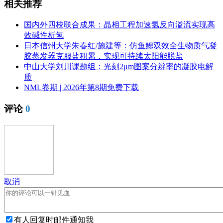
相关推荐
国内外四校联合成果：晶相工程加速氢反向溢流实现高
效碱性析氢
日本信州大学朱春红/施建等：仿鱼鳃双效全生物质气凝
胶蒸发器克服盐积累，实现可持续太阳能脱盐
中山大学刘川课题组：光刻2μm图案分辨率的凝胶电解
质
NML卷期 | 2026年第8期免费下载
评论
0
取消
有人回复时邮件通知我