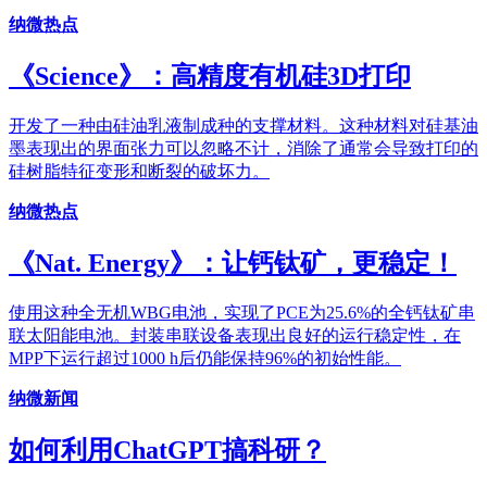
纳微热点
《Science》：高精度有机硅3D打印
开发了一种由硅油乳液制成种的支撑材料。这种材料对硅基油
墨表现出的界面张力可以忽略不计，消除了通常会导致打印的
硅树脂特征变形和断裂的破坏力。
纳微热点
《Nat. Energy》：让钙钛矿，更稳定！
使用这种全无机WBG电池，实现了PCE为25.6%的全钙钛矿串
联太阳能电池。封装串联设备表现出良好的运行稳定性，在
MPP下运行超过1000 h后仍能保持96%的初始性能。
纳微新闻
如何利用ChatGPT搞科研？