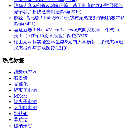
清华大学闫剑锋&谢家旺等：基于相变的卷积神经网络
光子芯片超快激光制造
阅读(2019)
超轻+高比容！SnS2@GO无纺布无粘结剂钠电负极材料
阅读(5471)
喜迎新春！Nano-Micro Letters祝您阖家欢乐，牛气冲
天！（附Top10文章欣赏）
阅读(3275)
松山湖材料实验室林生晃&湖南大学杨蓉：多模态神经
形态器件与集成
阅读(1310)
热点标签
超级电容器
石墨烯
光催化
锂离子电池
MXene
钠离子电池
太阳能电池
钙钛矿
异质结
碳纳米管