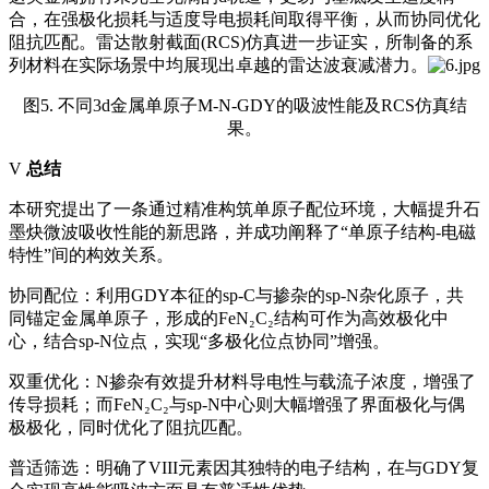
合，在强极化损耗与适度导电损耗间取得平衡，从而协同优化
阻抗匹配。雷达散射截面(
RCS
)仿真进一步证实，所制备的系
列材料在实际场景中均展现出卓越的雷达波衰减潜力。
图5. 不同3d金属单原子M‑N‑GDY的吸波性能及RCS仿真结
果。
V
总结
本研究提出了一条通过精准构筑单原子配位环境，大幅提升石
墨炔微波吸收性能的新思路，并成功阐释了“单原子结构-电磁
特性”间的构效关系。
协同配位：利用GDY本征的sp‑C与掺杂的sp‑N杂化原子，共
同锚定金属单原子，形成的FeN₂C₂结构可作为高效极化中
心，结合sp‑N位点，实现“多极化位点协同”增强。
双重优化：N掺杂有效提升材料导电性与载流子浓度，增强了
传导损耗；而FeN₂C₂与sp‑N中心则大幅增强了界面极化与偶
极极化，同时优化了阻抗匹配。
普适筛选：明确了VIII元素因其独特的电子结构，在与GDY复