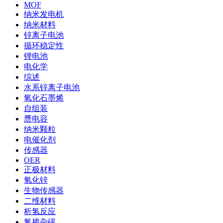
MOF
纳米发电机
纳米材料
锌离子电池
循环稳定性
锂电池
电化学
综述
水系锌离子电池
氧化石墨烯
自组装
赝电容
纳米颗粒
电催化剂
传感器
OER
正极材料
氧化锌
生物传感器
二维材料
析氢反应
氮掺杂碳