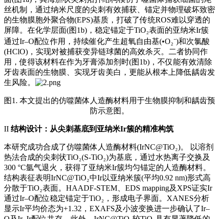
丝机制，通过纳米尺度的尖刺有效捕获、锚定并物理破坏致密
的生物膜胞外聚合物(EPS)基质，打破了传统ROS难以穿透的
屏障。在化学层面(图1b)，稳定锚定于TiO₂表面的亚纳米Ir簇
通过Ir–O配位作用，持续催化产生超氧自由基(•O₂⁻)和次氯酸
(HClO)，实现对被捕获变异链球菌的高效杀灭。二者协同作
用，使得该材料在作为牙膏添加剂时(图1b)，不仅能有效清除
牙齿表面的生物膜、实现牙齿美白，更能从根本上降低龋齿发
生风险。
图1. 本文提出的仿噬菌体人造酶材料用于生物膜抑制和龋齿预
防示意图。
II
结构设计：从尖刺基底到亚纳米Ir簇的精准构筑
本研究成功合成了仿噬菌体人造酶材料(IrNC@TiO₂)。 以溶剂
热法合成的尖刺状TiO₂(S-TiO₂)为基底，通过水热离子交换及
300 °C氩气退火，获得了亚纳米Ir簇均匀锚定的人造酶材料。
结构表征表明IrNC@TiO₂中Ir以亚纳米簇(平均0.92 nm)形式高
分散于TiO₂表面。HAADF-STEM、EDS mapping及XPS证实Ir
通过Ir–O配位稳定锚定于TiO₂，形成电子界面。XANES分析
显示Ir平均价态为+1.32，EXAFS及小波变换进一步确认了Ir–
O及Ir–Ir配位共存。此外，IrNC@TiO₂较TiO₂具有显著降低的