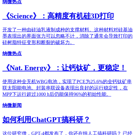
纳微热点
《Science》：高精度有机硅3D打印
开发了一种由硅油乳液制成种的支撑材料。这种材料对硅基油
墨表现出的界面张力可以忽略不计，消除了通常会导致打印的
硅树脂特征变形和断裂的破坏力。
纳微热点
《Nat. Energy》：让钙钛矿，更稳定！
使用这种全无机WBG电池，实现了PCE为25.6%的全钙钛矿串
联太阳能电池。封装串联设备表现出良好的运行稳定性，在
MPP下运行超过1000 h后仍能保持96%的初始性能。
纳微新闻
如何利用ChatGPT搞科研？
这位研究僧，GPT-4都发布了，你还在纯人工搞科研吗？ 已经