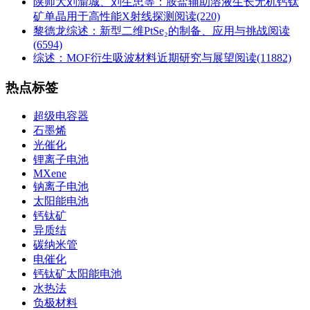
陕师大刘渝城、刘生忠等：胺盐辅助溶液生长无机钙钛
矿单晶用于高性能X射线探测
阅读(220)
黎德龙综述：新型二维PtSe₂的制备、应用与挑战
阅读
(6594)
综述：MOF衍生吸波材料近期研究与展望
阅读(11882)
热点标签
超级电容器
石墨烯
光催化
锂离子电池
MXene
钠离子电池
太阳能电池
钙钛矿
异质结
碳纳米管
电催化
钙钛矿太阳能电池
水热法
负极材料