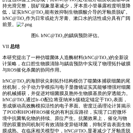
持光滑完整，脱矿现象显著减少，牙本质小管暴露程度明显降
低，证实IrNC@TiO₂能有效抑制生物膜酸介导的牙釉质脱矿。
IrNC@TiO₂作为日常或处方牙膏、漱口水的活性成分具有广阔
前景。
图6. IrNC@TiO₂的龋病预防评估。
VII
总结
本研究提出了一种仿噬菌体人造酶材料(IrNC@TiO₂)的全新设
计策略，在口腔生物膜清除与龋齿预防中实现了物理拓扑破膜
与ROS催化杀菌的协同作用。
IrNC@TiO₂的海胆状尖刺拓扑结构模仿了噬菌体捕获细菌的尾
丝机制，分子动力学模拟与电子显微镜证实其能够增强对细菌
的机械捕获，并促进对细菌膜及胞外生物膜基质的穿透能力。
IrNC@TiO₂通过Ir–O配位将亚纳米Ir簇稳定锚定于TiO₂表面，
形成驱动高效酶模拟活性的电子界面。密度泛函理论计算揭示
了POD和HPO样ROS催化的有利反应路径，实现了口腔微环
境中抗菌氧化物的持续、原位产生。抗菌效果上， 催化与物
理的双重协同机制可有效清除变异链球菌，抑制牙齿表面生物
膜成熟。在临床相关模型中，IrNC@TiO₂显著减少了牙釉质脱