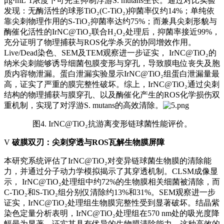
μg·mL⁻1浓度下可完全抑制浮游S. mutans生长。通过对比实验
发现：无酶活性的球形TiO₂(C-TiO₂)抑菌率仅约14%；单纯依
靠尖刺物理作用的S-TiO₂抑菌率达约75%；而兼具尖刺形貌与
酶催化活性的IrNC@TiO₂联合H₂O₂处理后，抑菌率接近99%，
充分证明了物理捕获与ROS化学杀灭的协同增效作用。
Live/Dead染色、SEM及TEM观察进一步证实， IrNC@TiO₂的
纳米尖刺能够诱导细菌包膜变形与穿孔，导致膜电位丧失及胞
质内容物泄漏。蛋白泄漏实验显示IrNC@TiO₂组蛋白泄漏量最
高，证实了严重的膜完整性破坏。综上，IrNC@TiO₂通过尖刺
结构的物理捕获与膜穿孔、以及酶催化产生的ROS化学损伤双
重机制，实现了对浮游S. mutans的高效清除。
图4. IrNC@TiO₂抗游离变形链球菌性能评价。
V
破膜双刃：尖刺穿透与ROS瓦解生物膜屏障
本研究系统评估了IrNC@TiO₂对变异链球菌生物膜的清除能
力，并通过分子动力学模拟揭示了其穿透机制。CLSM成像显
示， IrNC@TiO₂处理组中约72%的生物膜相关细菌被清除，而
C-TiO₂和S-TiO₂组分别仅清除约13%和31%。SEM观察进一步
证实，IrNC@TiO₂处理组生物膜完整性受到显著破坏。结晶紫
染色定量分析表明，IrNC@TiO₂处理组在570 nm处的吸光度降
幅最为显著，证实其具有优异的生物膜清除能力。这种高效的