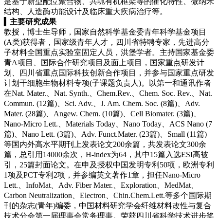
是基于新型配位聚合物、共轭有机框架等的催化特性、微纳米
结构、人造酶功能设计及临床重大疾病治疗等。
▍
主要研究成果
教授，博士生导师，国家自然科学基金委青年科学基金项目
(A类)获得者，国家级青年人才，四川省特聘专家，先进高分
子材料全国重点实验室固定人员，洪堡学者。主持国家基金委
青A项目、国际合作研究项目及面上项目，国家重点研发计
划、四川省重点国际科技创新合作项目，并参与国家重点研发
计划干细胞生物材料专项(子课题负责人)。以第一和通讯作者
在Nat. Mater.、Nat. Synth.、Chem.Rev.、Chem. Soc. Rev.、Nat.
Commun. (12篇)、Sci. Adv.、J. Am. Chem. Soc. (8篇)、Adv.
Mater. (28篇)、Angew. Chem. (10篇)、Cell Biomater. (3篇)、
Nano-Micro Lett.、
Materials Today
、Nano Today、ACS Nano (7
篇)、Nano Lett. (3篇)、Adv. Funct.Mater. (23篇)、Small (11篇)
等国内外高水平期刊上发表论文200余篇，共发表论文300余
篇，总引用14000余次，H-index为64，其中15篇入选ESI高被
引，25篇封面论文。在申及授权中国发明专利50项，欧洲专利
1项及PCT专利2项，并参编英文著作1章，担任Nano-Micro
Lett.、
InfoMat
、Adv. Fiber Mater.、Exploration、MedMat、
Carbon Neutralization、
Electron
、Chin.Chem.Lett.等多个国际期
刊的杂志(青年)编委，中国材料研究学会纤维材料改性与复合
技术分会第一届理事会常务理事。荣获四川省科学技术进步奖