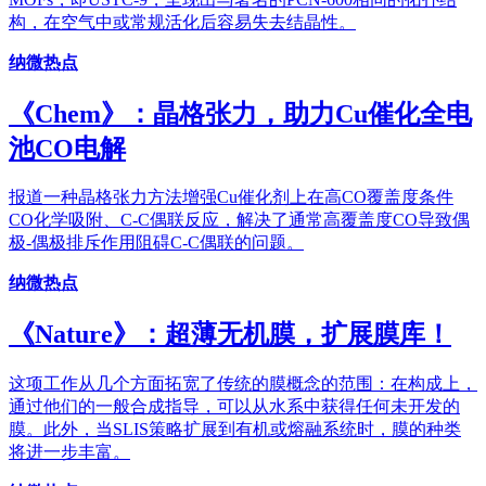
构，在空气中或常规活化后容易失去结晶性。
纳微热点
《Chem》：晶格张力，助力Cu催化全电
池CO电解
报道一种晶格张力方法增强Cu催化剂上在高CO覆盖度条件
CO化学吸附、C-C偶联反应，解决了通常高覆盖度CO导致偶
极-偶极排斥作用阻碍C-C偶联的问题。
纳微热点
《Nature》：超薄无机膜，扩展膜库！
这项工作从几个方面拓宽了传统的膜概念的范围：在构成上，
通过他们的一般合成指导，可以从水系中获得任何未开发的
膜。此外，当SLIS策略扩展到有机或熔融系统时，膜的种类
将进一步丰富。