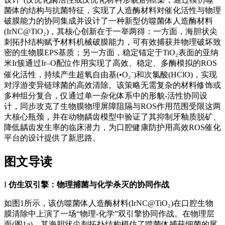
菌体的结构与抗菌特征，实现了人造酶材料对催化活性与物理
破膜能力的协同集成并设计了一种新型仿噬菌体人造酶材料
(IrNC@TiO₂)，其核心创新在于一举两得：一方面，海胆状尖
刺拓扑结构赋予材料机械破膜能力，可有效捕获并物理破坏致
密的生物膜EPS基质；另一方面，稳定锚定于TiO₂表面的亚纳
米Ir簇通过Ir–O配位作用实现了高效、稳定、多酶模拟的ROS
催化活性，持续产生超氧自由基(•O₂⁻)和次氯酸(HClO)，实现
对浮游变异链球菌的高效清除。该策略无需复杂的材料修饰或
多种组分复合，仅通过单一杂化体系中的形貌-活性协同设
计，同步攻克了生物膜物理屏障阻隔与ROS作用范围受限这两
大核心瓶颈，并在动物龋齿模型中验证了其抑制牙釉质脱矿、
降低龋齿发生率的临床潜力，为口腔健康防护用高效ROS催化
平台的设计提供了新思路。
图文导读
I
仿生双引擎：物理捕菌与化学杀灭的协同作战
如图1所示，该仿噬菌体人造酶材料(IrNC@TiO₂)在口腔生物
膜清除中上演了一场“物理-化学”双引擎协同作战。在物理层
面(图1a)，其海胆状尖刺拓扑结构模仿了噬菌体捕获细菌的尾