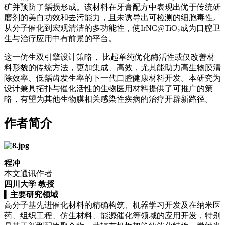
矿并预防了龋损形成。该材料在牙膏配方中表现出优于传统研
磨剂的美白功效和去污能力，且未诱导出可检测的细胞毒性。
从分子催化到宏观清洁的多功能性，使IrNC@TiO₂成为口腔卫
生与治疗应用中有前景的平台。
这一仿生双引擎设计策略， 比起单纯优化酶活性或仅改善材
料形貌的传统方法，更加集成、高效，尤其能助力高生物膜清
除效率、低龋齿发生率的下一代口腔健康材料开发。本研究为
设计兼具拓扑与催化活性的生物医用材料提供了可推广的策
略，有望为其他生物膜相关感染性疾病的治疗开辟新路径。
作者简介
程冲
本文通讯作者
四川大学 教授
▍
主要研究领域
高分子基先进催化材料的精确构筑、机器学习开发及在纳米医
药、组织工程、仿生材料、能源催化等领域的应用开发，特别