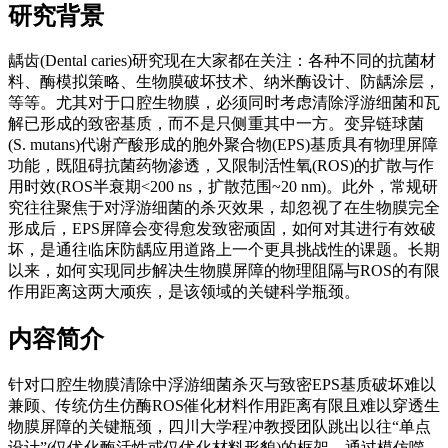
研究背景
龋齿(Dental caries)研究现在大家都在关注：各种不同的抗菌材
料、酶模拟策略、生物膜破坏技术、纳米酶设计、防龋涂层，
等等。尤其对于口腔生物膜，必须同时考虑清除浮游细菌和瓦
解已形成的致密基质，而不是只侧重其中一方。变异链球菌
(S. mutans)代谢产酸形成的胞外聚合物(EPS)基质具有物理屏障
功能，既阻碍抗菌药物渗透，又限制活性氧(ROS)的扩散与作
用时效(ROS半衰期<200 ns，扩散范围~20 nm)。此外，常规研
究往往聚焦于对浮游细菌的杀灭效果，却忽视了在生物膜完全
形成后，EPS屏障会变得愈发致密顽固，如何对其进行有效破
坏，是通往临床防龋应用道路上一个更具挑战性的课题。长期
以来，如何实现同步解决生物膜屏障的物理阻隔与ROS的有限
作用距离这两大顽疾，是该领域的关键科学瓶颈。
内容简介
针对口腔生物膜清除中浮游细菌杀灭与致密EPS基质破坏难以
兼顾、传统仿生仿酶ROS催化材料作用距离有限且难以穿透生
物膜屏障的关键瓶颈，四川大学程冲教授团队跳出以往“单点
设计”(仅优化酶活性或仅优化材料形貌)的框架，通过模仿噬