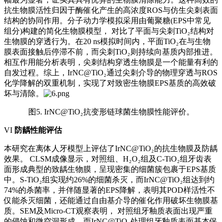
抗生物膜活性归因于酶催化产生的高浓度ROS与仿生尖刺表面
结构的协同作用。分子动力学模拟采用由葡聚糖(EPS中常见
组分)构建的简化生物膜模型， 对比了平面与尖刺TiO₂结构对
生物膜的穿透行为。在20 ns模拟时间内，平面TiO₂在与生物
膜表面接触后停滞不前，而尖刺TiO₂则持续向基质内部推进。
相互作用能分析表明，尖刺结构穿透生物膜是一个能量有利的
自发过程。综上，IrNC@TiO₂通过尖刺介导的物理穿透与ROS
化学降解的双重机制，实现了对致密生物膜EPS基质的高效破
坏与清除。
图5. IrNC@TiO₂抗变形链球菌生物膜性能评价。
VI
防龋性能评估
本研究在离体人牙模型上评估了IrNC@TiO₂的抗生物膜及防龋
效果。 CLSM成像显示，对照组、H₂O₂组及C-TiO₂组牙齿表
面形成典型的致龋生物膜，呈现密集的细菌簇包裹于EPS基质
中。S-TiO₂组实现约26%的细菌杀灭，而IrNC@TiO₂组达到约
74%的杀菌率，并伴随显著的EPS降解，表明其POD样活性不
仅能杀灭细菌，还能通过自由基介导的催化作用破坏生物膜基
质。SEM及Micro-CT观察表明， 对照组牙釉质表面出现严重
的侵蚀和微空洞形成，而IrNC@TiO₂处理组牙釉质表面基本保