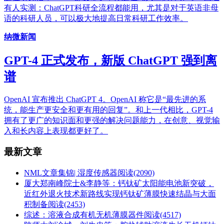
有人实测：ChatGPT科研全流程都能用，尤其是对于英语非母
语的科研人员，可以极大地提高日常科研工作效率。
纳微新闻
GPT-4 正式发布，新版 ChatGPT 强到离
谱
OpenAI 宣布推出 ChatGPT 4。OpenAI 称它是“最先进的系
统，能生产更安全和更有用的回复”。和上一代相比，GPT-4
拥有了更广的知识面和更强的解决问题能力，在创意、视觉输
入和长内容上表现都更好了。
最新文章
NML文章集锦| 湿度传感器
阅读(2090)
厦大郑南峰院士&李静等：钙钛矿太阳能电池新突破，
近红外退火技术新路线实现钙钛矿薄膜快速结晶与大面
积制备
阅读(2453)
综述：溶液合成有机无机薄膜器件
阅读(4517)