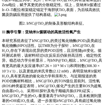
Zeta电位，赋予其更优的分散稳定性。综上，亚纳米Ir簇通过
Ir–O–Ti配位框架稳定锚定于海胆状TiO₂表面，为后续高效抗
菌及防龋应用提供了结构基础。
图2. IrNC@TiO₂的制备及形貌结构表征。
III
酶学引擎：亚纳米Ir簇驱动的高效活性氧产生
本研究系统表征了IrNC@TiO₂的类过氧化物酶(
POD
)及类卤过
氧化物酶(HPO)活性。以TMB为分子探针，IrNC@TiO₂在
H₂O₂存在下表现出优异的类POD活性，且活性随pH变化。循
环测试表明，该材料经过6次反应后仍保持高活性，稳定性优
异。稳态动力学分析显示，与IrNP@TiO₂相比，IrNC@TiO₂具
有更高的最大反应速率(87.26 × 10⁻⁸ M s⁻1)和周转数(308.30 ×
10⁻3 s⁻1)，以及更低的米氏常数(2.12 mM)，表明亚纳米Ir簇对
H₂O₂具有更高效的催化动力学和亲和力。与近期报道的类
POD仿酶材料相比，IrNC@TiO₂的TON值位居前列。活性氧
(ROS)种类鉴定表明，IrNC@TiO₂催化产生的主要ROS为超氧
自由基(•O₂-)。 采用HE探针及电子顺磁共振(
EPR
)证实，
IrNC@TiO₂产生的•O₂-量显著高于IrNP@TiO₂，且未检测到显
著的•OH或1O₂生成。进一步发现IrNC@TiO₂具有卤过氧化物