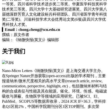
一等奖、四川省科学技术进步奖二等奖、华夏医学科技奖科学
技术奖三等奖、四川大学十大基础研究进展奖、四川大学第八
届德渥群芳育人文化建设标兵科研团队、四川省医学青年科技
奖(二等奖)、川渝科技学术大会优秀论文奖(6项)及四川大学优
秀科技人才奖。
▍
Email：
chong.cheng@scu.edu.cn
撰稿：原文作者
编辑：《纳微快报(英文)》编辑部
关于我们
Nano-Micro Letters《纳微快报(英文)》是上海交通大学主办、
在Springer Nature开放获取(open-access)出版的学术期刊，主要
报道纳米/微米尺度相关的高水平文章(research article, review,
communication, perspective, highlight, etc)，包括微纳米材料与结
构的合成表征与性能及其在能源、催化、环境、传感、电磁波
吸收与屏蔽、生物医学等领域的应用研究。已被SCI、EI、
PubMed、SCOPUS等数据库收录，2024 JCR IF=36.3，学科排
名Q1区前2%，中国科学院期刊分区1区TOP期刊。多次荣