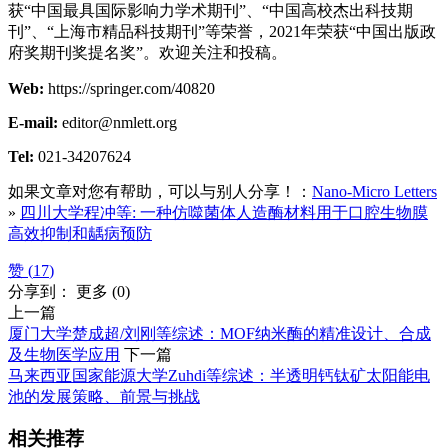
获“中国最具国际影响力学术期刊”、“中国高校杰出科技期
刊”、“上海市精品科技期刊”等荣誉，2021年荣获“中国出版政
府奖期刊奖提名奖”。欢迎关注和投稿。
Web:
https://springer.com/40820
E-mail:
editor@nmlett.org
Tel:
021-34207624
如果文章对您有帮助，可以与别人分享！：
Nano-Micro Letters
»
四川大学程冲等: 一种仿噬菌体人造酶材料用于口腔生物膜
高效抑制和龋病预防
赞 (
17
)
分享到：
更多
(
0
)
上一篇
厦门大学楚成超/刘刚等综述：MOF纳米酶的精准设计、合成
及生物医学应用
下一篇
马来西亚国家能源大学Zuhdi等综述：半透明钙钛矿太阳能电
池的发展策略、前景与挑战
相关推荐