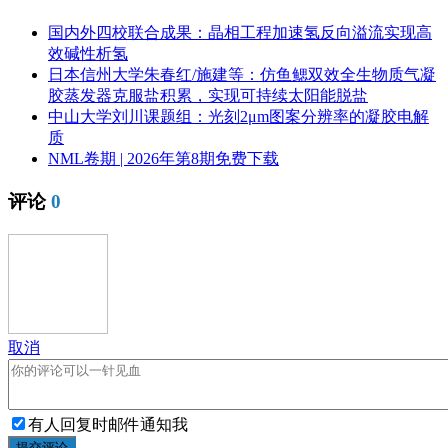
国内外四校联合成果：晶相工程加速氢反向溢流实现高
效碱性析氢
日本信州大学朱春红/施建等：仿鱼鳃双效全生物质气凝
胶蒸发器克服盐积累，实现可持续太阳能脱盐
中山大学刘川课题组：光刻2μm图案分辨率的凝胶电解
质
NML卷期 | 2026年第8期免费下载
评论
0
取消
有人回复时邮件通知我
提交评论