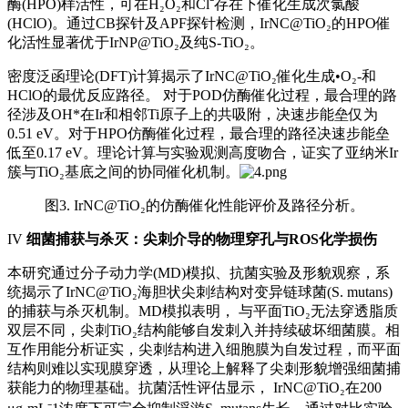
酶(HPO)样活性，可在H₂O₂和Cl⁻存在下催化生成次氯酸
(HClO)。通过CB探针及APF探针检测，IrNC@TiO₂的HPO催
化活性显著优于IrNP@TiO₂及纯S-TiO₂。
密度泛函理论(DFT)计算揭示了IrNC@TiO₂催化生成•O₂-和
HClO的最优反应路径。 对于POD仿酶催化过程，最合理的路
径涉及OH*在Ir和相邻Ti原子上的共吸附，决速步能垒仅为
0.51 eV。对于HPO仿酶催化过程，最合理的路径决速步能垒
低至0.17 eV。理论计算与实验观测高度吻合，证实了亚纳米Ir
簇与TiO₂基底之间的协同催化机制。
图3. IrNC@TiO₂的仿酶催化性能评价及路径分析。
IV
细菌捕获与杀灭：尖刺介导的物理穿孔与ROS化学损伤
本研究通过分子动力学(MD)模拟、抗菌实验及形貌观察，系
统揭示了IrNC@TiO₂海胆状尖刺结构对变异链球菌(S. mutans)
的捕获与杀灭机制。MD模拟表明， 与平面TiO₂无法穿透脂质
双层不同，尖刺TiO₂结构能够自发刺入并持续破坏细菌膜。相
互作用能分析证实，尖刺结构进入细胞膜为自发过程，而平面
结构则难以实现膜穿透，从理论上解释了尖刺形貌增强细菌捕
获能力的物理基础。抗菌活性评估显示， IrNC@TiO₂在200