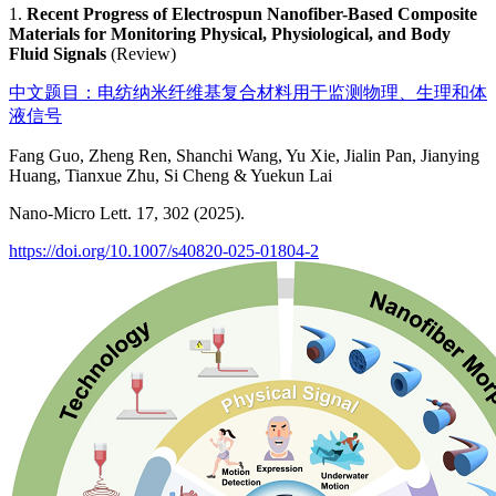
1.
Recent Progress of Electrospun Nanofiber-Based Composite
Materials for Monitoring Physical, Physiological, and Body
Fluid Signals
(Review)
中文题目：电纺纳米纤维基复合材料用于监测物理、生理和体
液信号
Fang Guo, Zheng Ren, Shanchi Wang, Yu Xie, Jialin Pan, Jianying
Huang, Tianxue Zhu, Si Cheng & Yuekun Lai
Nano-Micro Lett. 17, 302 (2025).
https://doi.org/10.1007/s40820-025-01804-2