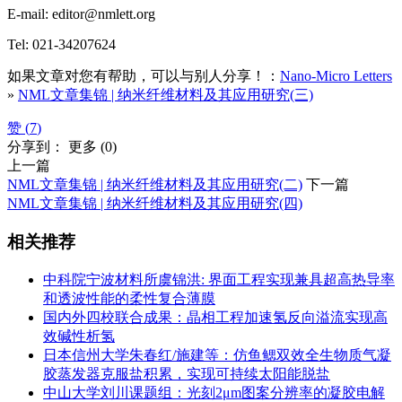
E-mail: editor@nmlett.org
Tel: 021-34207624
如果文章对您有帮助，可以与别人分享！：
Nano-Micro Letters
»
NML文章集锦 | 纳米纤维材料及其应用研究(三)
赞 (
7
)
分享到：
更多
(
0
)
上一篇
NML文章集锦 | 纳米纤维材料及其应用研究(二)
下一篇
NML文章集锦 | 纳米纤维材料及其应用研究(四)
相关推荐
中科院宁波材料所虞锦洪: 界面工程实现兼具超高热导率
和透波性能的柔性复合薄膜
国内外四校联合成果：晶相工程加速氢反向溢流实现高
效碱性析氢
日本信州大学朱春红/施建等：仿鱼鳃双效全生物质气凝
胶蒸发器克服盐积累，实现可持续太阳能脱盐
中山大学刘川课题组：光刻2μm图案分辨率的凝胶电解