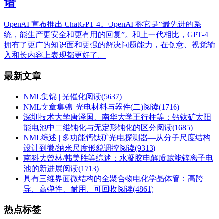
谱
OpenAI 宣布推出 ChatGPT 4。OpenAI 称它是“最先进的系
统，能生产更安全和更有用的回复”。和上一代相比，GPT-4
拥有了更广的知识面和更强的解决问题能力，在创意、视觉输
入和长内容上表现都更好了。
最新文章
NML集锦 | 光催化
阅读(5637)
NML文章集锦| 光电材料与器件(二)
阅读(1716)
深圳技术大学唐泽国、南华大学王行柱等：钙钛矿太阳
能电池中二维钝化与无定形钝化的区分
阅读(1685)
NML综述 | 多功能钙钛矿光电探测器—从分子尺度结构
设计到微/纳米尺度形貌调控
阅读(9313)
南科大曾林/韩美胜等综述：水凝胶电解质赋能锌离子电
池的新进展
阅读(1713)
具有三维界面微结构的全聚合物电化学晶体管：高跨
导、高弹性、耐用、可回收
阅读(4861)
热点标签