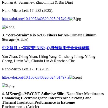
Roman A. Surmenev, Zhaoling Li & Bin Ding
Nano-Micro Lett. 17, 232 (2025).
https://doi.org/10.1007/s40820-025-01749-6
3.
“
Zero-Strain” NiNb2O6 Fibers for All-Climate Lithium
Storage
(Article)
中文题目：“零应变”NiNb₂O₆纤维适用于全天候储锂
Yan Zhao, Qiang Yuan, Liting Yang, Guisheng Liang, Yifeng
Cheng, Limin Wu, Chunfu Lin & Renchao Che
Nano-Micro Lett. 17, 15 (2025).
https://doi.org/10.1007/s40820-024-01497-z
4.
MXene@c-MWCNT Adhesive Silica Nanofiber Membranes
Enhancing Electromagnetic Interference Shielding and
Thermal Insulation Performance in Extreme
Environments
(Article)