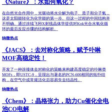
《​Nature》：水如何氧化？
在自然光合作用中，光驱动将水分解为电子、质子和分子氧，
这是太阳能转化为化学能的第一步。但这一过程的中间结构并
不明确。通过连续飞秒X射线晶体学提供对Kok光合水氧化循
环的最后反应步骤的结构解析。
纳微热点
《JACS》：去对称化策略，赋予卟啉
MOF高稳定性！
开发了一种连接体去对称化的策略来构建高度稳定的卟啉类
MOFs，即USTC-9，呈现出与著名的PCN-600相同的拓扑结
构，在空气中或常规活化后容易失去结晶性。
纳微热点
《Chem》：晶格张力，助力Cu催化全电
池CO电解