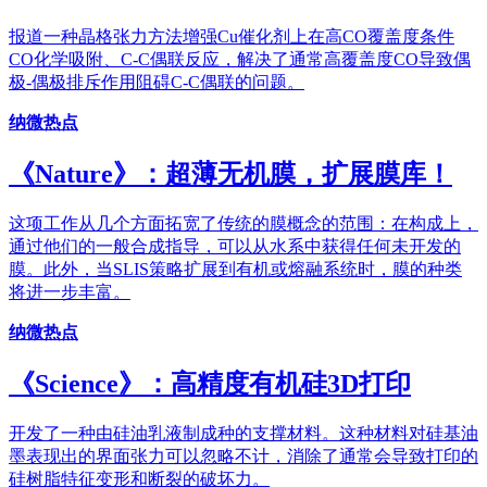
报道一种晶格张力方法增强Cu催化剂上在高CO覆盖度条件
CO化学吸附、C-C偶联反应，解决了通常高覆盖度CO导致偶
极-偶极排斥作用阻碍C-C偶联的问题。
纳微热点
《Nature》：超薄无机膜，扩展膜库！
这项工作从几个方面拓宽了传统的膜概念的范围：在构成上，
通过他们的一般合成指导，可以从水系中获得任何未开发的
膜。此外，当SLIS策略扩展到有机或熔融系统时，膜的种类
将进一步丰富。
纳微热点
《Science》：高精度有机硅3D打印
开发了一种由硅油乳液制成种的支撑材料。这种材料对硅基油
墨表现出的界面张力可以忽略不计，消除了通常会导致打印的
硅树脂特征变形和断裂的破坏力。