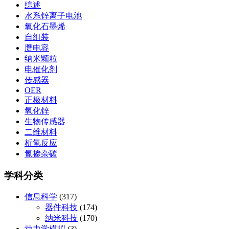
综述
水系锌离子电池
氧化石墨烯
自组装
赝电容
纳米颗粒
电催化剂
传感器
OER
正极材料
氧化锌
生物传感器
二维材料
析氢反应
氮掺杂碳
学科分类
信息科学
(317)
器件科技
(174)
纳米科技
(170)
动力学模拟
(3)