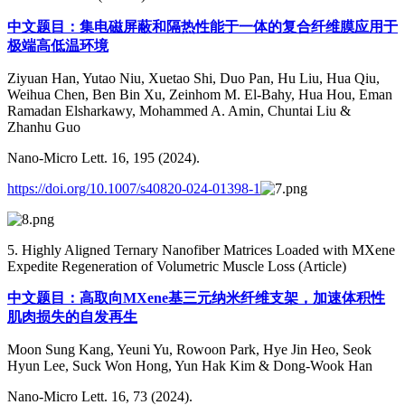
中文题目：集电磁屏蔽和隔热性能于一体的复合纤维膜应用于
极端高低温环境
Ziyuan Han, Yutao Niu, Xuetao Shi, Duo Pan, Hu Liu, Hua Qiu,
Weihua Chen, Ben Bin Xu, Zeinhom M. El-Bahy, Hua Hou, Eman
Ramadan Elsharkawy, Mohammed A. Amin, Chuntai Liu &
Zhanhu Guo
Nano-Micro Lett. 16, 195 (2024).
https://doi.org/10.1007/s40820-024-01398-1
5. Highly Aligned Ternary Nanofiber Matrices Loaded with MXene
Expedite Regeneration of Volumetric Muscle Loss (Article)
中文题目：高取向MXene基三元纳米纤维支架，加速体积性
肌肉损失的自发再生
Moon Sung Kang, Yeuni Yu, Rowoon Park, Hye Jin Heo, Seok
Hyun Lee, Suck Won Hong, Yun Hak Kim & Dong-Wook Han
Nano-Micro Lett. 16, 73 (2024).