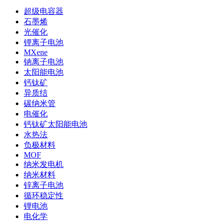
超级电容器
石墨烯
光催化
锂离子电池
MXene
钠离子电池
太阳能电池
钙钛矿
异质结
碳纳米管
电催化
钙钛矿太阳能电池
水热法
负极材料
MOF
纳米发电机
纳米材料
锌离子电池
循环稳定性
锂电池
电化学