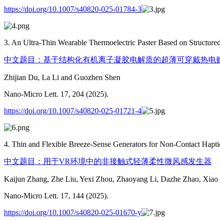
https://doi.org/10.1007/s40820-025-01784-3
3. An Ultra-Thin Wearable Thermoelectric Paster Based on Structured 
中文题目：基于结构化有机离子凝胶电解质的超薄可穿戴热电
Zhijian Du, La Li and Guozhen Shen
Nano-Micro Lett. 17, 204 (2025).
https://doi.org/10.1007/s40820-025-01721-4
4. Thin and Flexible Breeze-Sense Generators for Non-Contact Haptic 
中文题目：用于VR环境中的非接触式轻薄柔性微风感发生器
Kaijun Zhang, Zhe Liu, Yexi Zhou, Zhaoyang Li, Dazhe Zhao, Xia
Nano-Micro Lett. 17, 144 (2025).
https://doi.org/10.1007/s40820-025-01670-y