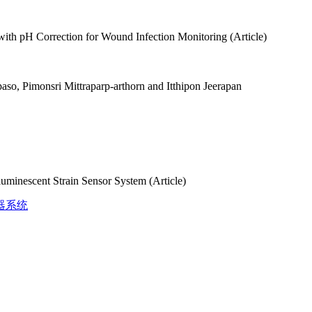
ith pH Correction for Wound Infection Monitoring (Article)
o, Pimonsri Mittraparp-arthorn and Itthipon Jeerapan
luminescent Strain Sensor System (Article)
器系统