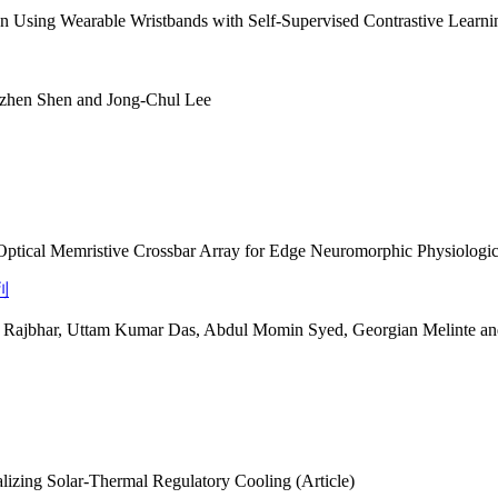
 Using Wearable Wristbands with Self-Supervised Contrastive Learnin
zhen Shen and Jong-Chul Lee
Optical Memristive Crossbar Array for Edge Neuromorphic Physiologica
列
Rajbhar, Uttam Kumar Das, Abdul Momin Syed, Georgian Melinte an
lizing Solar-Thermal Regulatory Cooling (Article)