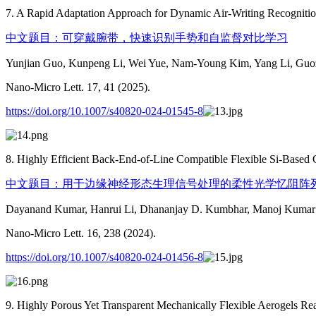
7. A Rapid Adaptation Approach for Dynamic Air-Writing Recognition
中文题目：可穿戴腕带，快速识别手势和自监督对比学习
Yunjian Guo, Kunpeng Li, Wei Yue, Nam-Young Kim, Yang Li, Guo
Nano-Micro Lett. 17, 41 (2025).
https://doi.org/10.1007/s40820-024-01545-8
8. Highly Efficient Back-End-of-Line Compatible Flexible Si-Based 
中文题目：用于边缘神经形态生理信号处理的柔性光学忆阻阵
Dayanand Kumar, Hanrui Li, Dhananjay D. Kumbhar, Manoj Kumar 
Nano-Micro Lett. 16, 238 (2024).
https://doi.org/10.1007/s40820-024-01456-8
9. Highly Porous Yet Transparent Mechanically Flexible Aerogels Rea