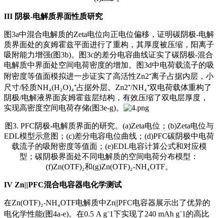
III
阴极-电解质界面性质研究
图3a中混合电解质的Zeta电位向正电位偏移，证明碳阴极-电解
质界面处的亥姆霍兹平面进行了重构，其厚度被压缩，阳离子
吸附能力增强(图3b)。图3c的差分电容曲线证实了碳阴极-混合
电解质中界面处空间电荷密度的增加。图3d中电荷载流子的吸
附密度等值面模拟进一步证实了高活性Zn2⁺离子占据内层，小
尺寸/轻质NH₄(H₂O)₄⁺占据外层。Zn2⁺/NH₄⁺双电荷载体重构了
阴极/电解液界面亥姆霍兹层结构，有效压缩了双电层厚度，
实现高密度空间电荷存储(图3e-g)。
图3. PFC阴极-电解质界面的研究。(a)Zeta电位；(b)Zeta电位与
EDL模型示意图；(c)差分电容电位曲线；(d)PFC碳阴极中电荷
载流子的吸附密度等值面；(e)EDL电容计算公式和对应模
型；碳阴极界面处不同电解质的空间电荷分布模型：
(f)Zn(OTF)₂和(g)Zn(OTF)₂-NH₄OTF。
IV
Zn||PFC混合电容器电化学测试
在Zn(OTF)₂-NH₄OTF电解质中Zn||PFC电容器展示出了优异的
电化学性能(图4a-e)。在0.5 A g⁻1下实现了240 mAh g⁻1的高比