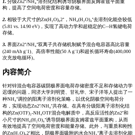
1.
分级Zn2⁺/NH₄⁺溶剂化结构诱导阴极界面亥姆霍兹平面重
构，提高了空间电荷密度和容量存储。
2.
相较于大尺寸的Zn(H₂O)₆2⁺，NH₄(H₂O)₄⁺去溶剂化能垒较低
(5.81 vs. 14.90 eV)，实现了高动力学和超稳定的C‧‧‧H氢键电荷
存储。
3.
界面Zn2⁺/NH₄⁺双离子共存储机制赋予混合电容器高比容量
(240 mAh g⁻1)、高倍率性能(50 A g⁻1)和超长循环寿命(400,000
次充放电循环)。
内容简介
针对锌混合电容器碳阴极界面电荷存储密度不足和存储动力学
迟缓的问题，同济大学刘明贤、甘礼华、宋子洋等人提出了一
种NH₄⁺调控的阳离子溶剂化策略，以优化阴极空间电荷分
布，实现动态Zn2⁺/NH₄⁺共存储。在具有分级阳离子溶剂化结
构的Zn(OTF)₂-NH₄OTF混合电解质中，高反应活性的Zn2⁺和
小尺寸的NH₄(H₂O)₄⁺诱导阴极界面亥姆霍兹平面重构，从而
有效地提高了空间电荷密度和能量存储。此外，与重质和刚性
的Zn(H₂O)₆2⁺相比，阴极界面吸附的水合NH₄⁺离子去溶剂化能