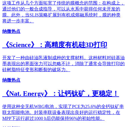
这项工作从几个方面拓宽了传统的膜概念的范围：在构成上，
通过他们的一般合成指导，可以从水系中获得任何未开发的
膜。此外，当SLIS策略扩展到有机或熔融系统时，膜的种类
将进一步丰富。
纳微热点
《Science》：高精度有机硅3D打印
开发了一种由硅油乳液制成种的支撑材料。这种材料对硅基油
墨表现出的界面张力可以忽略不计，消除了通常会导致打印的
硅树脂特征变形和断裂的破坏力。
纳微热点
《Nat. Energy》：让钙钛矿，更稳定！
使用这种全无机WBG电池，实现了PCE为25.6%的全钙钛矿串
联太阳能电池。封装串联设备表现出良好的运行稳定性，在
MPP下运行超过1000 h后仍能保持96%的初始性能。