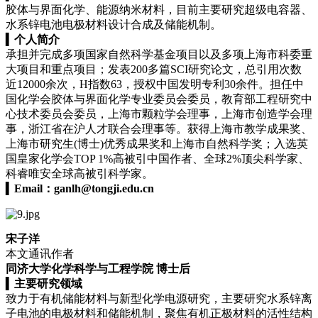
胶体与界面化学、能源纳米材料，目前主要研究超级电容器、
水系锌电池电极材料设计合成及储能机制。
▍
个人简介
承担并完成多项国家自然科学基金项目以及多项上海市科委重
大项目和重点项目；发表200多篇SCI研究论文，总引用次数
近12000余次，H指数63，授权中国发明专利30余件。担任中
国化学会胶体与界面化学专业委员会委员，教育部工程研究中
心技术委员会委员，上海市颗粒学会理事，上海市创造学会理
事，浙江省在沪人才联合会理事等。获得上海市教学成果奖、
上海市研究生(博士)优秀成果奖和上海市自然科学奖；入选英
国皇家化学会TOP 1%高被引中国作者、全球2%顶尖科学家、
科睿唯安全球高被引科学家。
▍
Email：
ganlh@tongji.edu.cn
宋子洋
本文通讯作者
同济大学化学科学与工程学院 博士后
▍
主要研究领域
致力于有机储能材料与新型化学电源研究，主要研究水系锌离
子电池的电极材料和储能机制，聚焦有机正极材料的活性结构