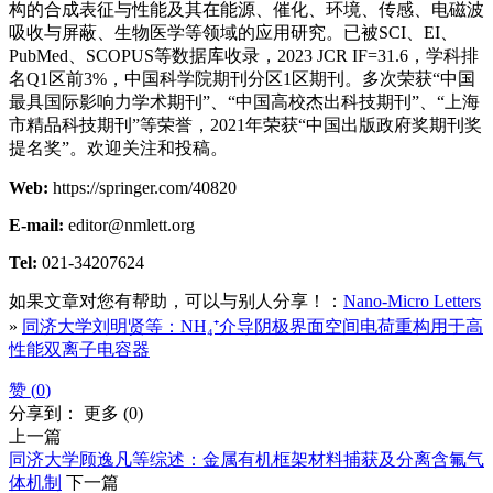
构的合成表征与性能及其在能源、催化、环境、传感、电磁波
吸收与屏蔽、生物医学等领域的应用研究。已被SCI、EI、
PubMed、SCOPUS等数据库收录，2023 JCR IF=31.6，学科排
名Q1区前3%，中国科学院期刊分区1区期刊。多次荣获“中国
最具国际影响力学术期刊”、“中国高校杰出科技期刊”、“上海
市精品科技期刊”等荣誉，2021年荣获“中国出版政府奖期刊奖
提名奖”。欢迎关注和投稿。
Web:
https://springer.com/40820
E-mail:
editor@nmlett.org
Tel:
021-34207624
如果文章对您有帮助，可以与别人分享！：
Nano-Micro Letters
»
同济大学刘明贤等：NH₄⁺介导阴极界面空间电荷重构用于高
性能双离子电容器
赞 (
0
)
分享到：
更多
(
0
)
上一篇
同济大学顾逸凡等综述：金属有机框架材料捕获及分离含氟气
体机制
下一篇