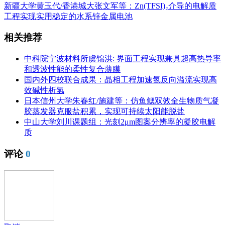
新疆大学黄玉代/香港城大张文军等：Zn(TFSI)₂介导的电解质
工程实现实用稳定的水系锌金属电池
相关推荐
中科院宁波材料所虞锦洪: 界面工程实现兼具超高热导率
和透波性能的柔性复合薄膜
国内外四校联合成果：晶相工程加速氢反向溢流实现高
效碱性析氢
日本信州大学朱春红/施建等：仿鱼鳃双效全生物质气凝
胶蒸发器克服盐积累，实现可持续太阳能脱盐
中山大学刘川课题组：光刻2μm图案分辨率的凝胶电解
质
评论
0