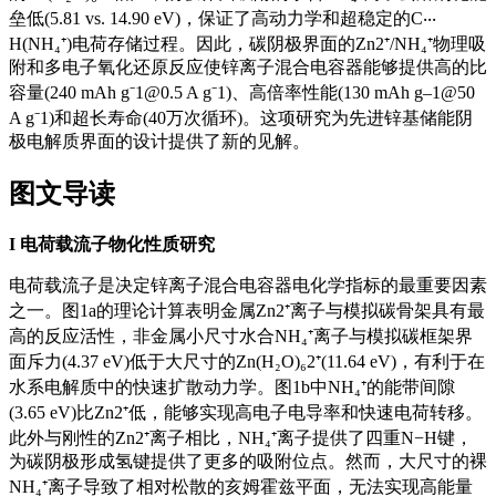
垒低(5.81 vs. 14.90 eV)，保证了高动力学和超稳定的C‧‧‧
H(NH₄⁺)电荷存储过程。因此，碳阴极界面的Zn2⁺/NH₄⁺物理吸
附和多电子氧化还原反应使锌离子混合电容器能够提供高的比
容量(240 mAh g⁻1@0.5 A g⁻1)、高倍率性能(130 mAh g–1@50
A g⁻1)和超长寿命(40万次循环)。这项研究为先进锌基储能阴
极电解质界面的设计提供了新的见解。
图文导读
I
电荷载流子物化性质研究
电荷载流子是决定锌离子混合电容器电化学指标的最重要因素
之一。图1a的理论计算表明金属Zn2⁺离子与模拟碳骨架具有最
高的反应活性，非金属小尺寸水合NH₄⁺离子与模拟碳框架界
面斥力(4.37 eV)低于大尺寸的Zn(H₂O)₆2⁺(11.64 eV)，有利于在
水系电解质中的快速扩散动力学。图1b中NH₄⁺的能带间隙
(3.65 eV)比Zn2⁺低，能够实现高电子电导率和快速电荷转移。
此外与刚性的Zn2⁺离子相比，NH₄⁺离子提供了四重N−H键，
为碳阴极形成氢键提供了更多的吸附位点。然而，大尺寸的裸
NH₄⁺离子导致了相对松散的亥姆霍兹平面，无法实现高能量