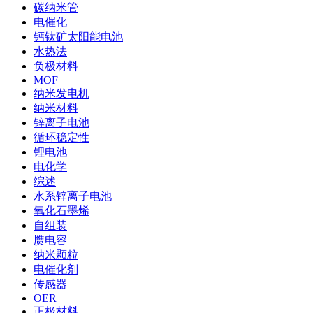
碳纳米管
电催化
钙钛矿太阳能电池
水热法
负极材料
MOF
纳米发电机
纳米材料
锌离子电池
循环稳定性
锂电池
电化学
综述
水系锌离子电池
氧化石墨烯
自组装
赝电容
纳米颗粒
电催化剂
传感器
OER
正极材料