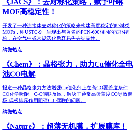
《JACS》：去对称化策略，赋予卟啉
MOF高稳定性！
开发了一种连接体去对称化的策略来构建高度稳定的卟啉类
MOFs，即USTC-9，呈现出与著名的PCN-600相同的拓扑结
构，在空气中或常规活化后容易失去结晶性。
纳微热点
《Chem》：晶格张力，助力Cu催化全电
池CO电解
报道一种晶格张力方法增强Cu催化剂上在高CO覆盖度条件
CO化学吸附、C-C偶联反应，解决了通常高覆盖度CO导致偶
极-偶极排斥作用阻碍C-C偶联的问题。
纳微热点
《Nature》：超薄无机膜，扩展膜库！