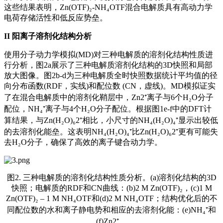
这些结果表明，Zn(OTF)₂-NH₄OTF混合电解质具有高动力学
电荷存储活性和低反应势垒。
II
阳离子溶剂化结构分析
使用分子动力学模拟(MD)对三种电解质的溶剂化结构性质进
行分析，图2a展示了三种电解质溶剂化结构的3D快照和局部
放大图像。图2b-d为三种电解质全时快照数据统计平均值的径
向分布函数(RDF，实线)和配位数 (CN，虚线)。MD模拟证实
了在混合电解质中的溶剂化鞘层中，Zn2⁺离子与6个H₂O分子
配位，NH₄⁺离子与4个H₂O分子配位。根据图1e-f中的DFT计
算结果，与Zn(H₂O)₆2⁺相比，小尺寸的NH₄(H₂O)₄⁺显示出较低
的去溶剂化能垒。这表明NH₄(H₂O)₄⁺比Zn(H₂O)₆2⁺更有可能失
去H₂O分子，确保了高效的离子键合动力学。
图2. 三种电解质的溶剂化结构性质分析。(a)溶剂化结构的3D
快照；电解质的RDF和CN曲线：(b)2 M Zn(OTF)₂，(c)1 M
Zn(OTF)₂ – 1 M NH₄OTF和(d)2 M NH₄OTF；结构优化后的不
同配位数的水和离子静电势和相应的去溶剂化能：(e)NH₄⁺和
(f)Zn2⁺。