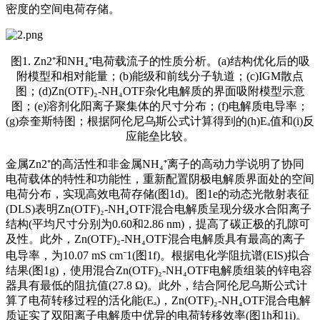
密度的空间电荷存储。
图1. Zn2⁺和NH₄⁺电荷载流子的性质分析。(a)结构优化后的吸
附模型和相对能量；(b)能级和前线分子轨道；(c)IGM散点
图；(d)Zn(OTF)₂-NH₄OTF杂化电解质的界面吸附模型示意
图；(e)溶剂化阳离子聚集体的尺寸分布；(f)电解质电导率；
(g)奈奎斯特图；根据阿伦尼乌斯公式计算得到的(h)Eₐ值和(i)反
应能垒比较。
金属Zn2⁺的高活性和非金属NH₄⁺离子的高动力学说明了协同
电荷载体的特性和功能性，重新配置阴极电解质界面处的空间
电荷分布，实现高效电荷存储(图1d)。图1e的动态光散射表征
(DLS)表明Zn(OTF)₂-NH₄OTF混合电解质呈现分级水合阳离子
结构(平均尺寸分别为0.60和2.86 nm)，提高了碳正极的孔隙可
及性。此外，Zn(OTF)₂-NH₄OTF混合电解质具有最高的离子
电导率，为10.07 mS cm⁻1(图1f)。根据电化学阻抗谱(EIS)拟合
结果(图1g)，使用混合Zn(OTF)₂-NH₄OTF电解质组装的锌电容
器具有最低的阻抗值(27.8 Ω)。此外，结合阿伦尼乌斯公式计
算了电荷转移过程的活化能(Eₐ)，Zn(OTF)₂-NH₄OTF混合电解
质证实了双阳离子电解质中优异的电荷转移效率(图1h和1i)。