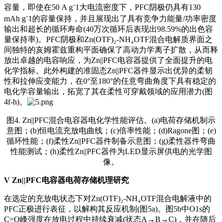
容量，即使在50 A g⁻1大电流密度下，PFC阴极仍具有130
mAh g⁻1的容量保持，并且展现出了具有竞争力能量/功率密度
输出和超长的循环寿命(40万次循环后表现出98.59%的出色容
量保持率)。PFC阴极和Zn(OTF)₂-NH₄OTF混合电解质界面之
间独特的亥姆霍兹重构平面确保了高动力学离子扩散，从而释
放出卓越的电容响应，为Zn||PFC电容器提供了全面提升的电
化学指标。此外构建的准固态Zn||PFC器件显示出优异的柔韧
性和拉伸应变能力，在0°至180°的任意弯曲角度下具有稳定的
电化学容量输出，拓宽了其在柔性可穿戴领域的应用潜力(图
4f-h)。
图4. Zn||PFC混合电容器电化学性能评估。(a)电荷存储机制示
意图；(b)恒电流充放电曲线；(c)倍率性能；(d)Ragone图；(e)
循环性能；(f)柔性Zn||PFC器件制备示意图；(g)柔性器件弯曲
性能测试；(h)柔性Zn||PFC器件为LED显示屏供电的光学图
像。
V
Zn||PFC电容器电荷存储机理研究
在选定的充放电状态下对Zn(OTF)₂-NH₄OTF混合电解液中的
PFC正极进行表征，以解构其反应机制(图5a)。图5b中O1s的
C=O峰强度在放电过程中持续衰减(状态A→B→C)，并在随后