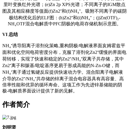
里叶变换红外光谱；(e)Zn 2p XPS光谱；不同离子的IGM散点
图及其相应梯度等值面(f)Zn2⁺和(f)NH₄⁺。吸附不同离子的碳阴
极结构优化后的ELF图：(h)Zn2⁺和(i)NH₄⁺；(j)Zn(OTF)₂-
NH₄OTF混合电解质中PFC阴极的电荷存储机制示意图。
VI
总结
NH₄⁺诱导阳离子溶剂化策略,重构阴极/电解液界面亥姆霍兹平
面和优化空间电荷密度分布，克服了溶剂化Zn2⁺缓慢的界面电
荷转移，实现了快速和稳定的Zn2⁺/NH₄⁺双离子共存储，其中
Zn2⁺离子和羰基/吡啶基序更易于形成高能的N-Zn-O键，而
NH₄⁺离子通过氢键反应提供快速动力学。混合阳离子电解液
介导的Zn2⁺/NH₄⁺共存储的锌离子混合电容器具有高容量、高
倍率性能和优异的循环寿命。这项工作为先进锌基储能的阴
极-电解质界面设计提供了新的见解。
作者简介
刘明贤