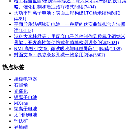
哈工程盖世丽/杨飘萍等综述：深入揭示纳米酶的设计策
略、催化机制和癌症治疗模式
阅读(7494)
大功率锂离子电池：表面工程构建LTO纳米结构
阅读
(4281)
平面异质结钙钛矿电池—一种新的伏安曲线拟合方法
阅
读(13113)
港科大李桂君等：用废弃电子器件制作异质氧化铜纳米
骨架，开发高性能便携式葡萄糖检测设备
阅读(3021)
NML高被引文章 | 微波吸收与电磁屏蔽(二)
阅读(1138)
封面文章：氮掺杂多孔碳一物多用
阅读(5507)
热点标签
超级电容器
石墨烯
光催化
锂离子电池
MXene
钠离子电池
太阳能电池
钙钛矿
异质结