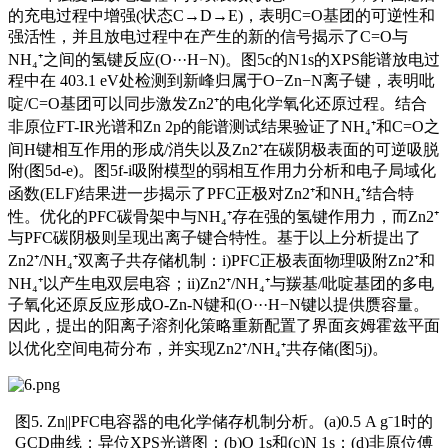
的充电过程中增强(状态C→D→E)，表明C=O基团的可逆性和
强活性，并且放电过程中在产生的新的信号揭示了C=O与
NH₄⁺之间的氢键反应(O···H−N)。图5c的N1s的XPS能谱放电过
程中在 403.1 eV处检测到新峰归属于O−Zn−N离子键，表明吡
啶/C=O基团可以同步激发Zn2⁺的电化学氧化还原过程。结合
非原位FT-IR光谱和Zn 2p的能谱测试结果验证了NH₄⁺和C=O之
间H键相互作用的形成/消失以及Zn2⁺在碳阴极表面的可逆吸脱
附(图5d-e)。图5f-i吸附模型的弱相互作用力分析和电子局域化
函数(ELF)结果进一步揭示了PFC正极对Zn2⁺和NH₄⁺结合特
性。优化的PFC碳骨架中与NH₄⁺存在强的氢键作用力，而Zn2⁺
与PFC碳阴极则呈现出离子键合特性。基于以上分析提出了
Zn2⁺/NH₄⁺双离子共存储机制：i)PFC正极表面物理吸附Zn2⁺和
NH₄⁺以产生电双层电容；ii)Zn2⁺/NH₄⁺与羰基/吡啶基团的多电
子氧化还原反应形成O-Zn-N键和(O···H−N键以提供赝容量。
因此，提出的阳离子溶剂化策略重新配置了界面亥姆霍兹平面
以优化空间电荷分布，并实现Zn2⁺/NH₄⁺共存储(图5j)。
图5. Zn||PFC电容器的电化学储存机制分析。(a)0.5 A g⁻1时的
GCD曲线；异位XPS光谱图：(b)O 1s和(c)N 1s；(d)非原位傅