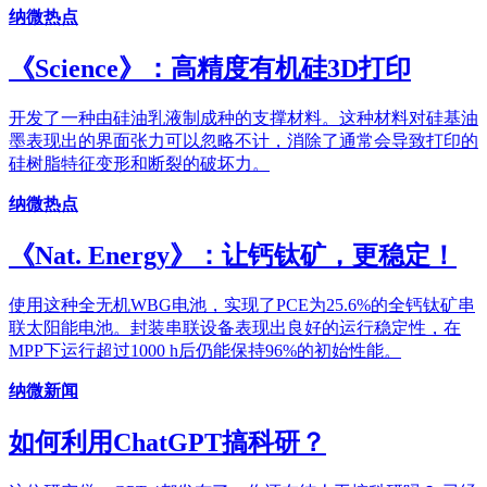
纳微热点
《Science》：高精度有机硅3D打印
开发了一种由硅油乳液制成种的支撑材料。这种材料对硅基油
墨表现出的界面张力可以忽略不计，消除了通常会导致打印的
硅树脂特征变形和断裂的破坏力。
纳微热点
《Nat. Energy》：让钙钛矿，更稳定！
使用这种全无机WBG电池，实现了PCE为25.6%的全钙钛矿串
联太阳能电池。封装串联设备表现出良好的运行稳定性，在
MPP下运行超过1000 h后仍能保持96%的初始性能。
纳微新闻
如何利用ChatGPT搞科研？