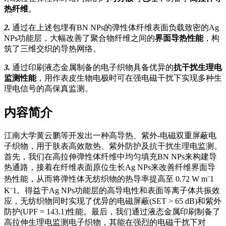
热纤维
。
2.
通过在上述包埋有BN NPs的弹性体纤维表面负载致密的Ag
NPs功能层，大幅改善了聚合物纤维之间的
界面导热性能
，构
筑了三维交织的导热网络。
3.
通过印刷液态金属制备的电子织物具备优异的
抗干扰生理电
监测性能
，用作表皮生物电极时可在强电磁干扰下实现多种生
理电信号的高保真监测。
内容简介
江南大学黄云鹏等开发出一种高导热、紫外-电磁双重屏蔽电
子织物，用于肤表高效散热、紫外防护及抗干扰生理电监测。
首先，我们在高拉伸弹性体纤维中均匀填充BN NPs来构建导
热通路，接着在纤维表面原位生长Ag NPs来改善纤维界面导
热性能，从而将弹性体
无纺织物
的热导率提高至 0.72 W m⁻1
K⁻1。得益于Ag NPs功能层的高导电性和表面等离子体共振效
应，无纺织物同时实现了优异的电磁屏蔽(SET > 65 dB)和紫外
防护(UPF = 143.1)性能。最后，我们通过液态金属印刷制备了
高拉伸生理电监测电子织物，其能在强烈的电磁干扰下对