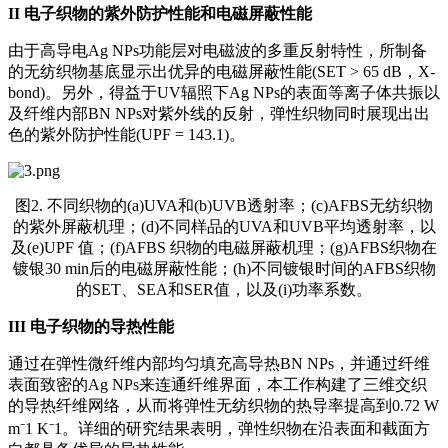
II
电子织物的紫外防护性能和电磁屏蔽性能
由于高导电Ag NPs功能层对电磁波的多重反射特性，所制备
的无纺织物基底显示出优异的电磁屏蔽性能(SET > 65 dB，X-
bond)。另外，得益于UV辐照下Ag NPs的表面等离子体共振以
及纤维内部BN NPs对紫外线的反射，弹性织物同时展现出出
色的紫外防护性能(UPF = 143.1)。
图2. 不同织物的(a)UVA和(b)UVB透射率；(c)AFBS无纺织物
的紫外屏蔽机理；(d)不同样品的UVA和UVB平均透射率，以
及(e)UPF 值；(f)AFBS 织物的电磁屏蔽机理；(g)AFBS织物在
镀银30 min后的电磁屏蔽性能；(h)不同镀银时间的AFBS织物
的SET、SEA和SER值，以及(i)功率系数。
III
电子织物的导热性能
通过在弹性微纤维内部均匀填充高导热BN NPs，并通过纤维
表面致密的Ag NPs来连通纤维界面，本工作构建了三维交织
的导热纤维网络，从而将弹性无纺织物的热导率提高到0.72 W
m⁻1 K⁻1。详细的研究结果表明，弹性织物在沿表面和截面方