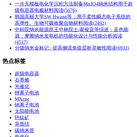
一步无模板电化学沉积方法制备Mn3O4纳米结构用于超
级电容器电极材料
阅读(5676)
韩国高丽大学SW Hwang等：用于柔性瞬态电子系统的
高弹性、生物可吸收聚合物材料
阅读(2492)
中科院纳米能源所王中林院士/翟俊宜等综述：蓝色能
源，摩擦纳米发电机的功能化设计与性能分析
阅读
(4517)
分级纳米金标记 : 提高侧流免疫层析灵敏性
阅读(6932)
热点标签
超级电容器
石墨烯
光催化
锂离子电池
MXene
钠离子电池
太阳能电池
钙钛矿
异质结
碳纳米管
电催化