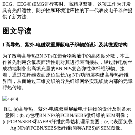
ECG、EEG和sEMG进行实时、高精度监测。这项工作为开发
具有热舒适性、防护性和环境适应性的下一代表皮电子器件提
供了新方法。
图文导读
I
高导热、紫外-电磁双重屏蔽电子织物的设计及其微观结构
为了改善高导热BN NPs在聚合物溶液中的高浓度分散，本工
作首先利用含氟表面活性剂对其进行表面接枝，经过静电纺丝
成功地制备出高填充量的BN NPs复合弹性体纤维织物。接
着，通过在纤维表面原位生长Ag NPs功能层构建高导热纤维
界面，从而通过三维交织的导热纤维网络实现织物内部的无障
碍热传输。
图1. (a)高导热、紫外-电磁双重屏蔽电子织物的设计及制备示
意图；(b, c)包埋BN NPs的FCBN/SEBS微纤维的SEM图像；
(d)FCBN/SEBS和AFBS纤维的导热机理示意图；(e, f)表面负载
Ag NPs的FCBN/SEBS微纤维(简称AFBS)的SEM图像。