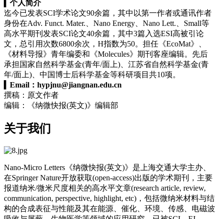
▍
个人简介
迄今已发表SCI学术论文90余篇，其中以第一作者或通讯作者
身份在Adv. Funct. Mater.、Nano Energy、Nano Lett.、Small等
高水平期刊发表SCI论文40余篇，其中3篇入选ESI高被引论
文，总引用次数6800余次，
H指数
为50。担任《EcoMat》、
《材料导报》青年编委和《Molecules》期刊客座编辑。先后
承担国家自然科学基金(青年/面上)、江苏省自然科学基金(青
年/面上)、中国博士后科学基金等科研项目共10项。
▍
Email：
hypjnu@jiangnan.edu.cn
撰稿：原文作者
编辑：《纳微快报(英文)》编辑部
关于我们
Nano-Micro Letters《纳微快报(英文)》是上海交通大学主办、
在Springer Nature开放获取(open-access)出版的学术期刊，主要
报道纳米/微米尺度相关的高水平文章(research article, review,
communication, perspective, highlight, etc)，包括微纳米材料与结
构的合成表征与性能及其在能源、催化、环境、传感、电磁波
吸收与屏蔽、生物医学等领域的应用研究。已被SCI、EI、