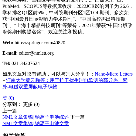
PubMed、SCOPUS等数据库收录，2022JCR影响因子为 26.6，
学科排名Q1区前5%，中科院期刊分区1区TOP期刊。多次荣
获“中国最具国际影响力学术期刊”、“中国高校杰出科技期
刊”、“上海市精品科技期刊”等荣誉，2021年荣获“中国出版政
府奖期刊奖提名奖”。欢迎关注和投稿。
Web:
https://springer.com/40820
E-mail:
editor@nmlett.org
Tel:
021-34207624
如果文章对您有帮助，可以与别人分享！：
Nano-Micro Letters
»
江南大学黄云鹏等：用于抗干扰生理电监测的高导热、紫
外-电磁双重屏蔽电子织物
赞 (
0
)
分享到：
更多
(
0
)
上一篇
NML文章集锦| 钠离子电池综述
下一篇
NML文章集锦| 钠离子电池文章