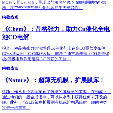
MOFs，即USTC-9，呈现出与著名的PCN-600相同的拓扑结
构，在空气中或常规活化后容易失去结晶性。
纳微热点
《Chem》：晶格张力，助力Cu催化全电
池CO电解
报道一种晶格张力方法增强Cu催化剂上在高CO覆盖度条件
CO化学吸附、C-C偶联反应，解决了通常高覆盖度CO导致偶
极-偶极排斥作用阻碍C-C偶联的问题。
纳微热点
《Nature》：超薄无机膜，扩展膜库！
这项工作从几个方面拓宽了传统的膜概念的范围：在构成上，
通过他们的一般合成指导，可以从水系中获得任何未开发的
膜。此外，当SLIS策略扩展到有机或熔融系统时，膜的种类
将进一步丰富。