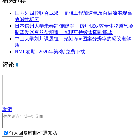
相关推荐
国内外四校联合成果：晶相工程加速氢反向溢流实现高
效碱性析氢
日本信州大学朱春红/施建等：仿鱼鳃双效全生物质气凝
胶蒸发器克服盐积累，实现可持续太阳能脱盐
中山大学刘川课题组：光刻2μm图案分辨率的凝胶电解
质
NML卷期 | 2026年第8期免费下载
评论
0
取消
有人回复时邮件通知我