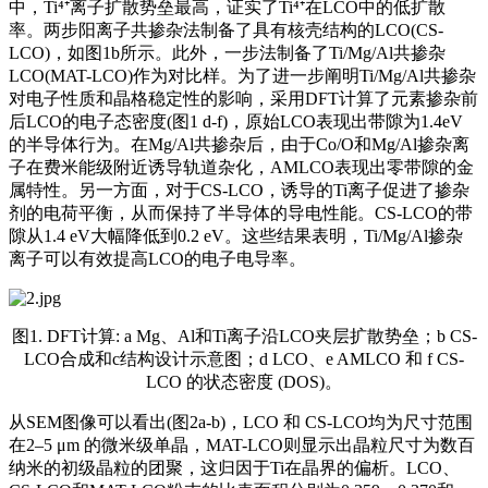
中，Ti⁴⁺离子扩散势垒最高，证实了Ti⁴⁺在LCO中的低扩散
率。两步阳离子共掺杂法制备了具有核壳结构的LCO(CS-
LCO)，如图1b所示。此外，一步法制备了Ti/Mg/Al共掺杂
LCO(MAT-LCO)作为对比样。为了进一步阐明Ti/Mg/Al共掺杂
对电子性质和晶格稳定性的影响，采用DFT计算了元素掺杂前
后LCO的电子态密度(图1 d-f)，原始LCO表现出带隙为1.4eV
的半导体行为。在Mg/Al共掺杂后，由于Co/O和Mg/Al掺杂离
子在费米能级附近诱导轨道杂化，AMLCO表现出零带隙的金
属特性。另一方面，对于CS-LCO，诱导的Ti离子促进了掺杂
剂的电荷平衡，从而保持了半导体的导电性能。CS-LCO的带
隙从1.4 eV大幅降低到0.2 eV。这些结果表明，Ti/Mg/Al掺杂
离子可以有效提高LCO的电子电导率。
图1. DFT计算: a Mg、Al和Ti离子沿LCO夹层扩散势垒；b CS-
LCO合成和c结构设计示意图；d LCO、e AMLCO 和 f CS-
LCO 的状态密度 (DOS)。
从SEM图像可以看出(图2a-b)，LCO 和 CS-LCO均为尺寸范围
在2–5 μm 的微米级单晶，MAT-LCO则显示出晶粒尺寸为数百
纳米的初级晶粒的团聚，这归因于Ti在晶界的偏析。LCO、