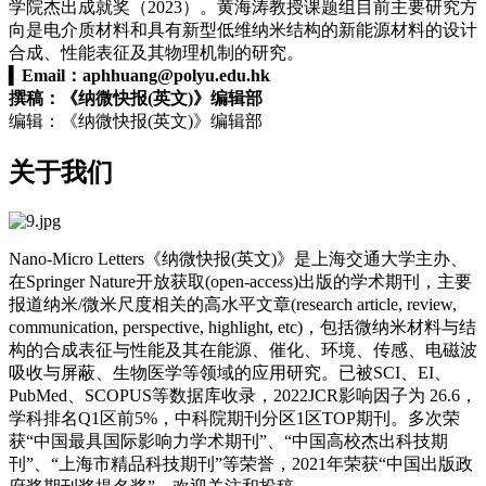
学院杰出成就奖（2023）。黄海涛教授课题组目前主要研究方
向是电介质材料和具有新型低维纳米结构的新能源材料的设计
合成、性能表征及其物理机制的研究。
▍
Email：
aphhuang@polyu.edu.hk
撰稿：《纳微快报(英文)》编辑部
编辑：《纳微快报(英文)》编辑部
关于我们
Nano-Micro Letters《纳微快报(英文)》是上海交通大学主办、
在Springer Nature开放获取(open-access)出版的学术期刊，主要
报道纳米/微米尺度相关的高水平文章(research article, review,
communication, perspective, highlight, etc)，包括微纳米材料与结
构的合成表征与性能及其在能源、催化、环境、传感、电磁波
吸收与屏蔽、生物医学等领域的应用研究。已被SCI、EI、
PubMed、SCOPUS等数据库收录，2022JCR影响因子为 26.6，
学科排名Q1区前5%，中科院期刊分区1区TOP期刊。多次荣
获“中国最具国际影响力学术期刊”、“中国高校杰出科技期
刊”、“上海市精品科技期刊”等荣誉，2021年荣获“中国出版政