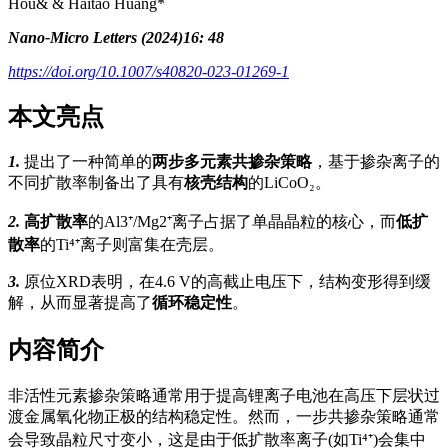
Hou& & Haitao Huang*
Nano-Micro Letters (2024)16: 48
https://doi.org/10.1007/s40820-023-01269-1
本文亮点
1.
提出了一种简单的
两步多元素共掺杂策略
，基于掺杂离子的
不同扩散率制备出了具有
核壳结构
的LiCoO₂。
2.
高扩散率
的Al3⁺/Mg2⁺离子占据了单晶晶粒的核心，而
低扩
散率
的Ti⁴⁺离子则富集在壳层。
3.
原位XRD表明，在4.6 V的高截止电压下，结构变形得到缓
解，从而显著提高了
循环稳定性
。
内容简介
非活性元素掺杂策略通常用于提高锂离子电池在高压下层状过
渡金属氧化物正极的结构稳定性。然而，一步共掺杂策略通常
会导致晶粒尺寸变小，这是由于低扩散率离子(如Ti⁴⁺)会集中