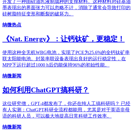
开发了一种由硅油乳液制成种的支撑材料。这种材料对硅基油
墨表现出的界面张力可以忽略不计，消除了通常会导致打印的
硅树脂特征变形和断裂的破坏力。
纳微热点
《Nat. Energy》：让钙钛矿，更稳定！
使用这种全无机WBG电池，实现了PCE为25.6%的全钙钛矿串
联太阳能电池。封装串联设备表现出良好的运行稳定性，在
MPP下运行超过1000 h后仍能保持96%的初始性能。
纳微新闻
如何利用ChatGPT搞科研？
这位研究僧，GPT-4都发布了，你还在纯人工搞科研吗？ 已经
有人实测：ChatGPT科研全流程都能用，尤其是对于英语非母
语的科研人员，可以极大地提高日常科研工作效率。
纳微新闻