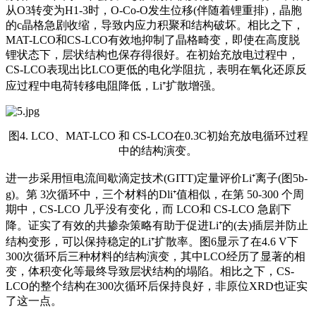
从O3转变为H1-3时，O-Co-O发生位移(伴随着锂重排)，晶胞
的c晶格急剧收缩，导致内应力积聚和结构破坏。相比之下，
MAT-LCO和CS-LCO有效地抑制了晶格畸变，即使在高度脱
锂状态下，层状结构也保存得很好。在初始充放电过程中，
CS-LCO表现出比LCO更低的电化学阻抗，表明在氧化还原反
应过程中电荷转移电阻降低，Li⁺扩散增强。
图4. LCO、MAT-LCO 和 CS-LCO在0.3C初始充放电循环过程
中的结构演变。
进一步采用恒电流间歇滴定技术(GITT)定量评价Li⁺离子(图5b-
g)。第 3次循环中，三个材料的Dli⁺值相似，在第 50-300 个周
期中，CS-LCO 几乎没有变化，而 LCO和 CS-LCO 急剧下
降。证实了有效的共掺杂策略有助于促进Li⁺的(去)插层并防止
结构变形，可以保持稳定的Li⁺扩散率。图6显示了在4.6 V下
300次循环后三种材料的结构演变，其中LCO经历了显著的相
变，体积变化等最终导致层状结构的塌陷。相比之下，CS-
LCO的整个结构在300次循环后保持良好，非原位XRD也证实
了这一点。