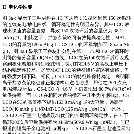
II
电化学性能
图 3a-c 显示了三种材料在 1C 下从第 1 次循环到第 150 次循环
的连续充电/放电曲线，循环稳定性有明显差异。其中LCO 表
现出快速的容量衰减，导致 150 次循环后的容量仅为 38.1
mAh g⁻1。相比之下，共掺杂策略可有效提高稳定性，MAT-
LCO的容量为120 mAh g⁻1，CS-LCO的容量增加至185.2 mAh
g⁻1。图 3d-f 显示了三种材料分别在第 5、75 和 150 次循环时
测得的差分容量 (dQ/dV) 曲线。LCO在第150次循环后可以观
察到极化增加和特征峰减弱，表明其在4.6 V的高截止电压下
结构稳定性较差。尽管MAT-LCO的特征峰位置略有偏移，但
峰强度大幅下降。相反，CS-LCO的特征峰保持稳定，表明阳
离子共掺杂策略促使正极结构可逆性增强，即使在 300 次充
电/放电循环后，CS-LCO 在 4.6 V 下仍表现出 88.7% 的良好容
量保持率，而 LCO 在相同次数的循环中几乎为零(图3g)。CS-
LCO在5C的高倍率下提供163.8 mAh g⁻1的大容量，远高于
LCO(40 mAh g⁻1)和MAT-LCO(125 mAh g⁻1)(图 3h)。此外，
CS-LCO//石墨全电池表现出优异的长期循环稳定性，在1C下
循环300次后容量保持率为84.68%(569.9 Wh kg⁻1)(图3i)。与已
报道的锂离子全电池相比(图3j )，CS-LCO//石墨全电池显示出