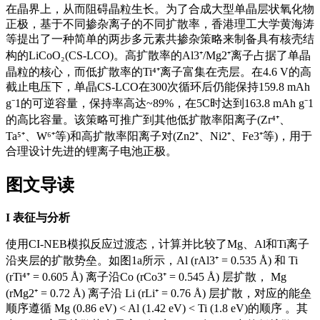
在晶界上，从而阻碍晶粒生长。为了合成大型单晶层状氧化物
正极，基于不同掺杂离子的不同扩散率，香港理工大学黄海涛
等提出了一种简单的两步多元素共掺杂策略来制备具有核壳结
构的LiCoO₂(CS-LCO)。高扩散率的Al3⁺/Mg2⁺离子占据了单晶
晶粒的核心，而低扩散率的Ti⁴⁺离子富集在壳层。在4.6 V的高
截止电压下，单晶CS-LCO在300次循环后仍能保持159.8 mAh
g⁻1的可逆容量，保持率高达~89%，在5C时达到163.8 mAh g⁻1
的高比容量。
该策略可推广到其他低扩散率阳离子(Zr⁴⁺、
Ta⁵⁺、W⁶⁺等)和高扩散率阳离子对(Zn2⁺、Ni2⁺、Fe3⁺等)，用于
合理设计先进的锂离子电池正极。
图文导读
I
表征与分析
使用CI-NEB模拟反应过渡态，计算并比较了Mg、Al和Ti离子
沿夹层的扩散势垒。如图1a所示，Al (rAl3⁺ = 0.535 Å) 和 Ti
(rTi⁴⁺ = 0.605 Å) 离子沿Co (rCo3⁺ = 0.545 Å) 层扩散， Mg
(rMg2⁺ = 0.72 Å) 离子沿 Li (rLi⁺ = 0.76 Å) 层扩散，对应的能垒
顺序遵循 Mg (0.86 eV) < Al (1.42 eV) < Ti (1.8 eV)的顺序 。其