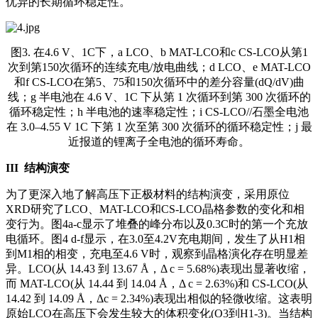
优异的长期循环稳定性。
图3. 在4.6 V、1C下，a LCO、b MAT-LCO和c CS-LCO从第1
次到第150次循环的连续充电/放电曲线；d LCO、e MAT-LCO
和f CS-LCO在第5、75和150次循环中的差分容量(dQ/dV)曲
线；g 半电池在 4.6 V、1C 下从第 1 次循环到第 300 次循环的
循环稳定性；h 半电池的速率稳定性；i CS-LCO//石墨全电池
在 3.0–4.55 V 1C 下第 1 次至第 300 次循环的循环稳定性；j 最
近报道的锂离子全电池的循环寿命。
I
II
结构演变
为了更深入地了解高压下正极材料的结构演变，采用原位
XRD研究了LCO、MAT-LCO和CS-LCO晶格参数的变化和相
变行为。图4a-c显示了堆叠的峰分布以及0.3C时的第一个充放
电循环。图4 d-f显示，在3.0至4.2V充电期间，发生了从H1相
到M1相的相变，充电至4.6 V时，观察到晶格演化存在明显差
异。LCO(从 14.43 到 13.67 Å，Δ c = 5.68%)表现出显著收缩，
而 MAT-LCO(从 14.44 到 14.04 Å，Δ c = 2.63%)和 CS-LCO(从
14.42 到 14.09 Å，Δc = 2.34%)表现出相似的轻微收缩。这表明
原始LCO在高压下会发生较大的体积变化(O3到H1-3)。当结构