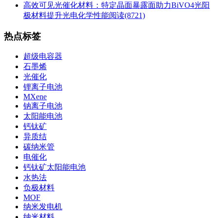
高效可见光催化材料：特定晶面暴露面助力BiVO4光阳
极材料提升光电化学性能
阅读(8721)
热点标签
超级电容器
石墨烯
光催化
锂离子电池
MXene
钠离子电池
太阳能电池
钙钛矿
异质结
碳纳米管
电催化
钙钛矿太阳能电池
水热法
负极材料
MOF
纳米发电机
纳米材料