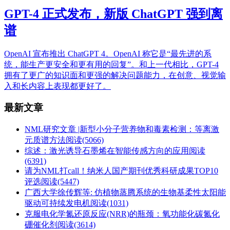
GPT-4 正式发布，新版 ChatGPT 强到离
谱
OpenAI 宣布推出 ChatGPT 4。OpenAI 称它是“最先进的系
统，能生产更安全和更有用的回复”。和上一代相比，GPT-4
拥有了更广的知识面和更强的解决问题能力，在创意、视觉输
入和长内容上表现都更好了。
最新文章
NML研究文章 |新型小分子营养物和毒素检测：等离激
元质谱方法
阅读(5066)
综述：激光诱导石墨烯在智能传感方向的应用
阅读
(6391)
请为NML打call！纳米人国产期刊优秀科研成果TOP10
评选
阅读(5447)
广西大学徐传辉等: 仿植物蒸腾系统的生物基柔性太阳能
驱动可持续发电机
阅读(1031)
克服电化学氮还原反应(NRR)的瓶颈：氧功能化碳氮化
硼催化剂
阅读(3614)