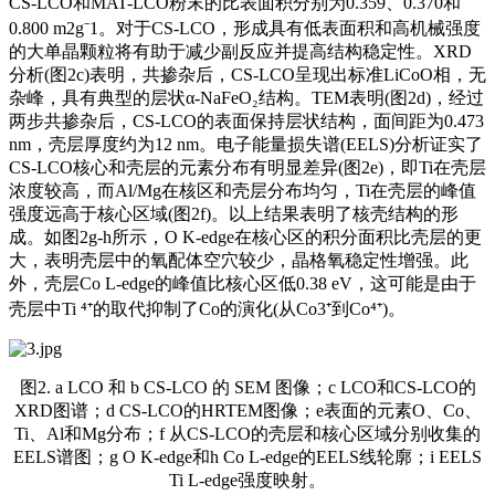
CS-LCO和MAT-LCO粉末的比表面积分别为0.359、0.370和
0.800 m2g⁻1。对于CS-LCO，形成具有低表面积和高机械强度
的大单晶颗粒将有助于减少副反应并提高结构稳定性。XRD
分析(图2c)表明，共掺杂后，CS-LCO呈现出标准LiCoO相，无
杂峰，具有典型的层状α-NaFeO₂结构。TEM表明(图2d)，经过
两步共掺杂后，CS-LCO的表面保持层状结构，面间距为0.473
nm，壳层厚度约为12 nm。电子能量损失谱(EELS)分析证实了
CS-LCO核心和壳层的元素分布有明显差异(图2e)，即Ti在壳层
浓度较高，而Al/Mg在核区和壳层分布均匀，Ti在壳层的峰值
强度远高于核心区域(图2f)。以上结果表明了核壳结构的形
成。如图2g-h所示，O K-edge在核心区的积分面积比壳层的更
大，表明壳层中的氧配体空穴较少，晶格氧稳定性增强。此
外，壳层Co L-edge的
峰值比
核心区低0.38 eV，这可能是由于
壳层中Ti ⁴⁺的取代抑制了Co的演化(从Co3⁺到Co⁴⁺)。
图2. a LCO 和 b CS-LCO 的 SEM 图像；c LCO和CS-LCO的
XRD图谱；d CS-LCO的HRTEM图像；e表面的元素O、Co、
Ti、Al和Mg分布；f 从CS-LCO的壳层和核心区域分别收集的
EELS谱图；g O K-edge和h Co L-edge的EELS线轮廓；i EELS
Ti L-edge强度映射。