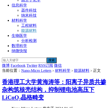
高分子化学
信息科学
器件科技
纳米科技
材料科学
工程材料
能源材料
生物医学
分析检测
数理科学
纳微快报
微博
Facebook
Twitter
RSS订阅
微信
当前位置：
Nano-Micro Letters
材料科学
能源材料
正文
>
>
>
香港理工大学黄海涛等：阳离子异质共掺
杂构筑核壳结构，抑制锂电池高压下
LiCoO₂晶格畸变