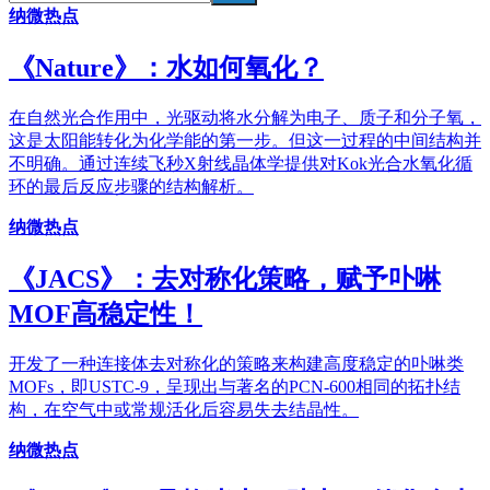
纳微热点
《​Nature》：水如何氧化？
在自然光合作用中，光驱动将水分解为电子、质子和分子氧，
这是太阳能转化为化学能的第一步。但这一过程的中间结构并
不明确。通过连续飞秒X射线晶体学提供对Kok光合水氧化循
环的最后反应步骤的结构解析。
纳微热点
《JACS》：去对称化策略，赋予卟啉
MOF高稳定性！
开发了一种连接体去对称化的策略来构建高度稳定的卟啉类
MOFs，即USTC-9，呈现出与著名的PCN-600相同的拓扑结
构，在空气中或常规活化后容易失去结晶性。
纳微热点