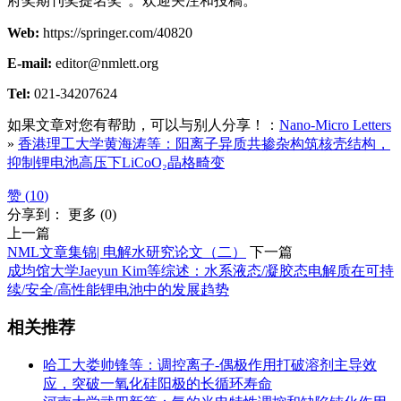
府奖期刊奖提名奖”。欢迎关注和投稿。
Web:
https://springer.com/40820
E-mail:
editor@nmlett.org
Tel:
021-34207624
如果文章对您有帮助，可以与别人分享！：
Nano-Micro Letters
»
香港理工大学黄海涛等：阳离子异质共掺杂构筑核壳结构，
抑制锂电池高压下LiCoO₂晶格畸变
赞 (
10
)
分享到：
更多
(
0
)
上一篇
NML文章集锦| 电解水研究论文（二）
下一篇
成均馆大学Jaeyun Kim等综述：水系液态/凝胶态电解质在可持
续/安全/高性能锂电池中的发展趋势
相关推荐
哈工大娄帅锋等：调控离子-偶极作用打破溶剂主导效
应，突破一氧化硅阳极的长循环寿命