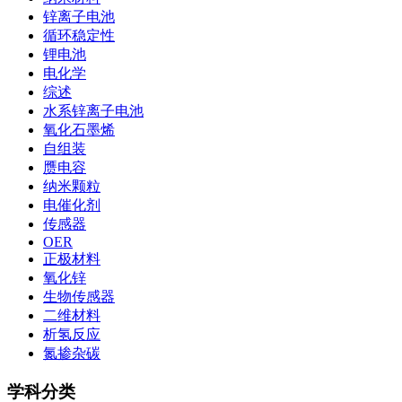
锌离子电池
循环稳定性
锂电池
电化学
综述
水系锌离子电池
氧化石墨烯
自组装
赝电容
纳米颗粒
电催化剂
传感器
OER
正极材料
氧化锌
生物传感器
二维材料
析氢反应
氮掺杂碳
学科分类