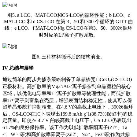
图5. a LCO、MAT-LCO和CS-LCO的循环性能；b LCO、c
MAT-LCO 和 d CS-LCO 在第 3、50 和 300 个循环的 GITT 曲
线；e LCO、f MAT-LCO和g CS-LCO在第3、50、300次循环
时对应的Li⁺离子扩散系数。
图6. 三种材料循环后的结构演变。
IV
总结与展望
通过简单的两步共掺杂策略制备了单晶核壳LiCoO₂(CS-LCO)
正极材料。高扩散率的Mg2⁺/Al3⁺离子掺杂到单晶颗粒的核心
区域，以优化电导率和Li⁺离子扩散率等物理性能，而低扩散
率Ti⁴⁺离子则富集在壳层，增强表面结构稳定性，使其可以保
留单晶形貌并抑制相变。在4.6 V的高截止电压下，300次循环
后，CS-LCO在1C下表现出159.8 mAh g⁻1(88.73%保留率)的稳
定容量。即使在 4.7 V 的较高截止电压下，CS-LCO仍表现出
61.7%的良好保持率。该工作为以低扩散率阳离子(Zr⁴⁺、Ta
⁵⁺、W ⁶⁺等)和高扩散率阳离子(Zn2⁺、Ni2⁺、Fe3⁺等)作为共掺