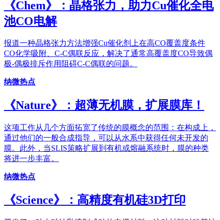
《Chem》：晶格张力，助力Cu催化全电
池CO电解
报道一种晶格张力方法增强Cu催化剂上在高CO覆盖度条件
CO化学吸附、C-C偶联反应，解决了通常高覆盖度CO导致偶
极-偶极排斥作用阻碍C-C偶联的问题。
纳微热点
《Nature》：超薄无机膜，扩展膜库！
这项工作从几个方面拓宽了传统的膜概念的范围：在构成上，
通过他们的一般合成指导，可以从水系中获得任何未开发的
膜。此外，当SLIS策略扩展到有机或熔融系统时，膜的种类
将进一步丰富。
纳微热点
《Science》：高精度有机硅3D打印