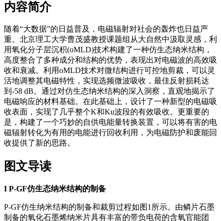
内容简介
随着“大数据”的日益普及，电磁辐射对社会的轰炸也日益严
重。北京理工大学曹茂盛教授课题组从大自然中汲取灵感，利
用氧化分子层沉积(oMLD)技术构建了一种仿生态纳米结构，
高度整合了多种成分和结构的优势，表现出对电磁波的高效吸
收和衰减。利用oMLD技术对微结构进行可控地剪裁，可以灵
活地调整其电磁特性，实现选频微波吸收，最佳反射损耗达
到-58 dB。通过对仿生态纳米结构的深入洞察，直观地揭示了
电磁响应的材料基础。在此基础上，设计了一种新型的电磁吸
收表面，实现了几乎整个K和Ku波段的有效吸收。更重要的
是，构建了一个巧妙的自供电能量转换装置，可以将有害的电
磁辐射转化为有用的电能进行回收利用，为电磁防护和废能回
收提供了新的思路。
图文导读
I
P-GF仿生态纳米结构的制备
P-GF仿生纳米结构的制备和裁剪过程如图1所示。由鳞片石墨
制备的氧化石墨烯纳米片具有丰富的带负电荷的含氧官能团