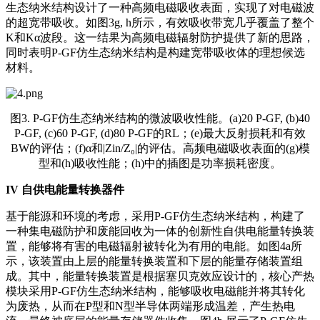
生态纳米结构设计了一种高频电磁吸收表面，实现了对电磁波
的超宽带吸收。如图3g, h所示，有效吸收带宽几乎覆盖了整个
K和Kα波段。这一结果为高频电磁辐射防护提供了新的思路，
同时表明P-GF仿生态纳米结构是构建宽带吸收体的理想候选
材料。
图3. P-GF仿生态纳米结构的微波吸收性能。(a)20 P-GF, (b)40
P-GF, (c)60 P-GF, (d)80 P-GF的RL；(e)最大反射损耗和有效
BW的评估；(f)α和|Zin/Z₀|的评估。高频电磁吸收表面的(g)模
型和(h)吸收性能；(h)中的插图是功率损耗密度。
IV
自供电能量转换器件
基于能源和环境的考虑，采用P-GF仿生态纳米结构，构建了
一种集电磁防护和废能回收为一体的创新性自供电能量转换装
置，能够将有害的电磁辐射被转化为有用的电能。如图4a所
示，该装置由上层的能量转换装置和下层的能量存储装置组
成。其中，能量转换装置是根据塞贝克效应设计的，核心产热
模块采用P-GF仿生态纳米结构，能够吸收电磁能并将其转化
为废热，从而在P型和N型半导体两端形成温差，产生热电