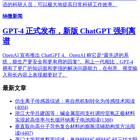
语的科研人员，可以极大地提高日常科研工作效率。
纳微新闻
GPT-4 正式发布，新版 ChatGPT 强到离
谱
OpenAI 宣布推出 ChatGPT 4。OpenAI 称它是“最先进的系
统，能生产更安全和更有用的回复”。和上一代相比，GPT-4
拥有了更广的知识面和更强的解决问题能力，在创意、视觉输
入和长内容上表现都更好了。
最新文章
仿生离子传感器综述：将自然机制转化为传感技术
阅读
(4004)
浙江大学吕建国等：碱金属层间支柱调控层氧正极材料
实现超高倍率与长循环钠离子电池
阅读(1388)
垂直取向高分子导热复合材料的膨胀流辅助构筑方法
阅
读(4407)
厦门大学郑将辉等综述：单块钙钛矿/钙钛矿/硅三结太阳