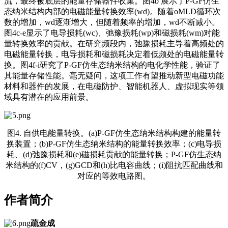
流，最终被底层的能量存储器件收集。图4b 展示了P-GF仿生
态纳米结构内部的电磁能量转换效率(wd)。随着oMLD循环次
数的增加，wd逐渐增大，但随着频率的增加，wd不断减小。
图4c-e显示了电导损耗(wc)、弛豫损耗(wp)和磁损耗(wm)对能
量转换效率的贡献。在研究频段内，弛豫损耗主导着高频处的
电磁能量转换，电导损耗和磁损耗决定着低频处的电磁能量转
换。图4f-i研究了P-GF仿生态纳米结构的电化学性能，验证了
其能量存储性能。毫无疑问，这项工作有望推动新型电磁功能
材料和器件的发展，在电磁防护、智能机器人、虚拟现实等领
域具有潜在的应用前景。
图4. 自供电能量转换。(a)P-GF仿生态纳米结构构建的能量转
换装置；(b)P-GF仿生态纳米结构的能量转换效率；(c)电导损
耗、(d)弛豫损耗和(e)磁损耗贡献的能量转换；P-GF仿生态纳
米结构的(f)CV，(g)GCD和(h)比电容曲线；(i)阻抗匹配曲线和
对应的等效电路图。
作者简介
疏金成