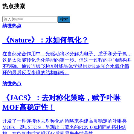
热点搜索
纳微热点
《​Nature》：水如何氧化？
在自然光合作用中，光驱动将水分解为电子、质子和分子氧，
这是太阳能转化为化学能的第一步。但这一过程的中间结构并
不明确。通过连续飞秒X射线晶体学提供对Kok光合水氧化循
环的最后反应步骤的结构解析。
纳微热点
《JACS》：去对称化策略，赋予卟啉
MOF高稳定性！
开发了一种连接体去对称化的策略来构建高度稳定的卟啉类
MOFs，即USTC-9，呈现出与著名的PCN-600相同的拓扑结
构，在空气中或常规活化后容易失去结晶性。