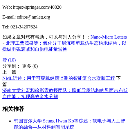
Web: https://springer.com/40820
E-mail: editor@nmlett.org
Tel: 021-34207624
如果文章对您有帮助，可以与别人分享！：
Nano-Micro Letters
»
北理工曹茂盛等：氧化分子层沉积剪裁仿生态纳米结构，以
操纵电磁衰减和自供电能量转换
赞 (
10
)
分享到：
更多
(
0
)
上一篇
NML综述：用于可穿戴健康监测的智能复合水凝胶工程
下一
篇
济南大学刘宏和徐彩霞教授团队：降低异质结构的界面吉布斯
自由能，实现高效全水分解
相关推荐
韩国首尔大学 Seung Hwan Ko等综述：软电子与人工智
能的融合—从材料到智能系统