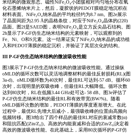
米结构的微观形态。磁性NiFe₂O₄小团簇相对均匀地分布在氧
化石墨烯纳米片上，然后，凝胶状的PEDOT膜稳定地沉积在
材料表面。NiFe₂O₄纳米晶的平均粒径约为8.7 nm。图2e展示
了晶面间距为2.95 Å的晶格条纹，对应于NiFe₂O₄晶体的(220)
晶面。图2f是SAED图，表明NiFe₂O₄是立方反尖晶石结构。图
2h显示了P-GF仿生态纳米结构的元素映射，可以观察到的
Fe、Ni、O和S元素。这一结果证实了NiFe₂O₄纳米晶的成功植
入和PEDOT薄膜的稳定沉积，并验证了其层次化的结构。
III
P-GF仿生态纳米结构的微波吸收性能
图3展示了P-GF仿生态纳米结构的微波吸收性能。通过操纵
oMLD的循环次数可以灵活地调整材料的最佳反射损耗(RL)(图
3a-d)。oMLD循环数为40次时，最佳RL可达到-57 dB。循环60
次时，出现明显的双吸收峰，但最佳RL大幅降低。循环次数
达到80次时，RL在低频3.44 GHz处可达- 58 dB。图3e评估了
P-GF仿生态纳米结构的最佳RL和有效带宽(BW/%)。随着
oMLD循环次数的增加，PEDOT薄膜的厚度逐渐增大。在此
过程中，最优RL先增大后减小，最强吸收峰的位置由高频向
低频转移。图3f给出了四个样品的最佳RL对应的衰减常数(α)
和阻抗匹配(|Zin/Z₀|)。高效的内能衰减和合适的|Zin/Z₀|决定着
高效的微波吸收性能。在此基础上，采用80次循环的P-GF仿