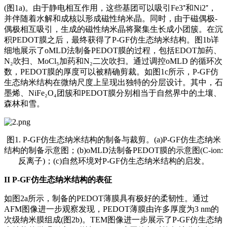
(图1a)。由于静电相互作用，这些基团可以吸引Fe3⁺和Ni2⁺，
并伴随着水解和成核以形成磁性纳米晶。同时，由于磁偶极-
偶极相互吸引，生成的磁性纳米晶将聚集生长成小团簇。在沉
积PEDOT膜之后，最终获得了P-GF仿生态纳米结构。图1b详
细地展示了oMLD法制备PEDOT膜的过程，包括EDOT加药、
N₂吹扫、MoCl₅加药和N₂二次吹扫。通过调控oMLD 的循环次
数，PEDOT膜的厚度可以被精确剪裁。如图1c所示，P-GF仿
生态纳米结构在微纳尺度上呈现出独特的分层设计。其中，石
墨烯、NiFe₂O₄团簇和PEDOT膜分别相当于自然界中的土壤、
森林和雪。
图1. P-GF仿生态纳米结构的制备与裁剪。(a)P-GF仿生态纳米
结构的制备示意图；(b)oMLD法制备PEDOT膜的示意图(C-ion:
反离子)；(c)自然环境对P-GF仿生态纳米结构的启发。
II
P-GF仿生态纳米结构的表征
如图2a所示，制备的PEDOT薄膜具有极好的柔韧性。通过
AFM图像进一步观察发现，PEDOT薄膜由许多厚度为3 nm的
次级纳米膜组成(图2b)。TEM图像进一步展示了P-GF仿生态纳