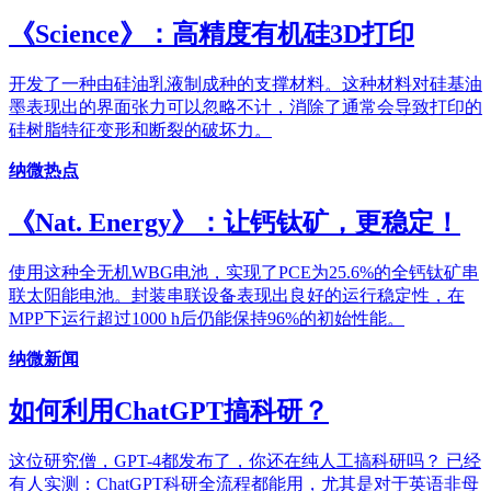
《Science》：高精度有机硅3D打印
开发了一种由硅油乳液制成种的支撑材料。这种材料对硅基油
墨表现出的界面张力可以忽略不计，消除了通常会导致打印的
硅树脂特征变形和断裂的破坏力。
纳微热点
《Nat. Energy》：让钙钛矿，更稳定！
使用这种全无机WBG电池，实现了PCE为25.6%的全钙钛矿串
联太阳能电池。封装串联设备表现出良好的运行稳定性，在
MPP下运行超过1000 h后仍能保持96%的初始性能。
纳微新闻
如何利用ChatGPT搞科研？
这位研究僧，GPT-4都发布了，你还在纯人工搞科研吗？ 已经
有人实测：ChatGPT科研全流程都能用，尤其是对于英语非母