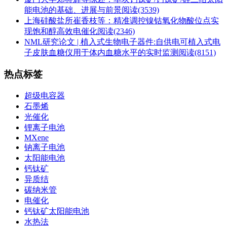
能电池的基础、进展与前景
阅读(3539)
上海硅酸盐所崔香枝等：精准调控镍钴氧化物酸位点实
现饱和醇高效电催化
阅读(2346)
NML研究论文 | 植入式生物电子器件:自供电可植入式电
子皮肤血糖仪用于体内血糖水平的实时监测
阅读(8151)
热点标签
超级电容器
石墨烯
光催化
锂离子电池
MXene
钠离子电池
太阳能电池
钙钛矿
异质结
碳纳米管
电催化
钙钛矿太阳能电池
水热法