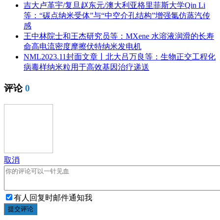
吉大卢革宇/复旦赵东元/澳大利亚格里菲斯大学Qin Li
等：“碳点纳米受体”与“中空介孔结构”增强氯仿蒸汽传
感
王中林院士和王杰研究员等：MXene 水溶液润滑的长寿
命高电流密度摩擦伏特纳米发电机
NML2023.11封面文章丨北大吕万良等：生物正交工程化
病毒样纳米粒用于高效基因治疗递送
评论
0
取消
有人回复时邮件通知我
提交评论