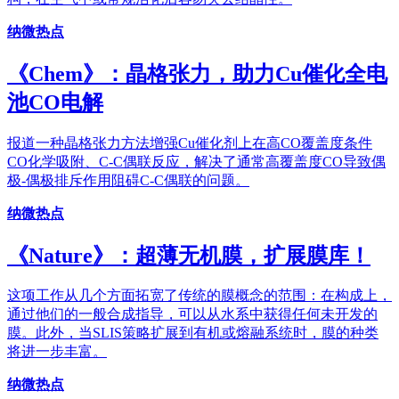
纳微热点
《Chem》：晶格张力，助力Cu催化全电
池CO电解
报道一种晶格张力方法增强Cu催化剂上在高CO覆盖度条件
CO化学吸附、C-C偶联反应，解决了通常高覆盖度CO导致偶
极-偶极排斥作用阻碍C-C偶联的问题。
纳微热点
《Nature》：超薄无机膜，扩展膜库！
这项工作从几个方面拓宽了传统的膜概念的范围：在构成上，
通过他们的一般合成指导，可以从水系中获得任何未开发的
膜。此外，当SLIS策略扩展到有机或熔融系统时，膜的种类
将进一步丰富。
纳微热点