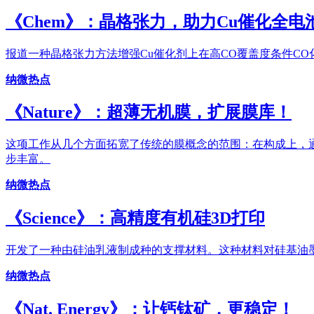
《Chem》：晶格张力，助力Cu催化全电
报道一种晶格张力方法增强Cu催化剂上在高CO覆盖度条件CO
纳微热点
《Nature》：超薄无机膜，扩展膜库！
这项工作从几个方面拓宽了传统的膜概念的范围：在构成上，通
步丰富。
纳微热点
《Science》：高精度有机硅3D打印
开发了一种由硅油乳液制成种的支撑材料。这种材料对硅基油
纳微热点
《Nat. Energy》：让钙钛矿，更稳定！