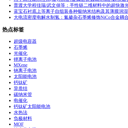
普渡大学程佳瑞/武文倬等：手性链二维材料中的超快激
蓝宝石衬底上等离子自组装各种银纳米结构及其薄膜润湿
大电流密度电解水制氢：氮掺杂石墨烯修饰NiCo合金耦合
热点标签
超级电容器
石墨烯
光催化
锂离子电池
MXene
钠离子电池
太阳能电池
钙钛矿
异质结
碳纳米管
电催化
钙钛矿太阳能电池
水热法
负极材料
MOF