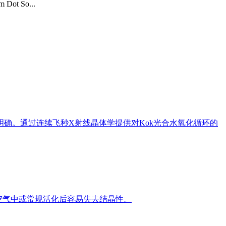
m Dot So...
确。通过连续飞秒X射线晶体学提供对Kok光合水氧化循环的
在空气中或常规活化后容易失去结晶性。