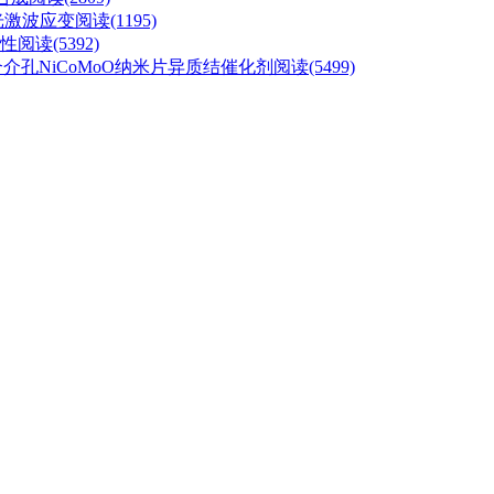
光激波应变
阅读(1195)
性
阅读(5392)
介孔NiCoMoO纳米片异质结催化剂
阅读(5499)