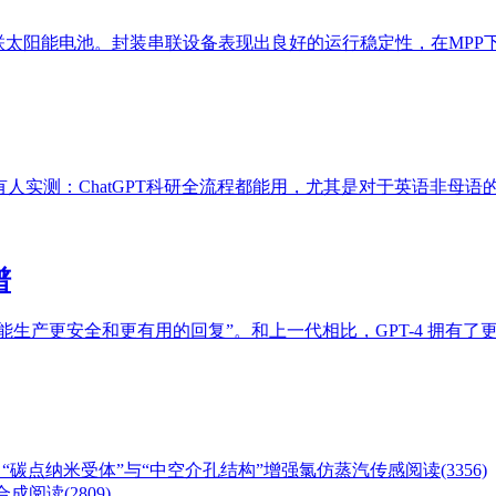
联太阳能电池。封装串联设备表现出良好的运行稳定性，在MPP下运
经有人实测：ChatGPT科研全流程都能用，尤其是对于英语非母
谱
“最先进的系统，能生产更安全和更有用的回复”。和上一代相比，GPT-
等：“碳点纳米受体”与“中空介孔结构”增强氯仿蒸汽传感
阅读(3356)
合成
阅读(2809)