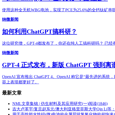
使用这种全无机WBG电池，实现了PCE为25.6%的全钙钛矿串
纳微新闻
如何利用ChatGPT搞科研？
这位研究僧，GPT-4都发布了，你还在纯人工搞科研吗？ 已
纳微新闻
GPT-4 正式发布，新版 ChatGPT 强到离
OpenAI 宣布推出 ChatGPT 4。OpenAI 称它是
容上表现都更好了。
最新文章
NML文章集锦 | 仿生材料及其应用研究(一)
阅读(1846)
吉大卢革宇/复旦赵东元/澳大利亚格里菲斯大学Qin Li
用于高性能水性锌(微)电池的金属层状氢氧化物的超快速