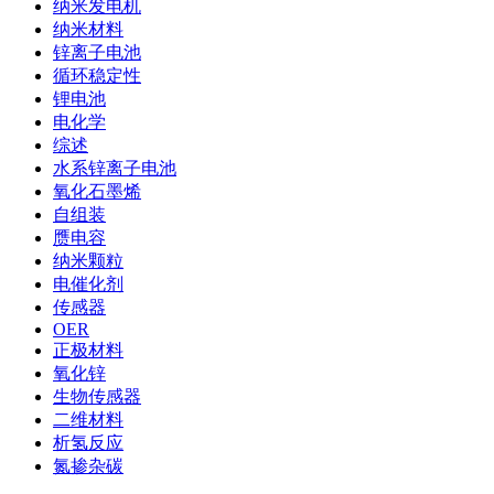
纳米发电机
纳米材料
锌离子电池
循环稳定性
锂电池
电化学
综述
水系锌离子电池
氧化石墨烯
自组装
赝电容
纳米颗粒
电催化剂
传感器
OER
正极材料
氧化锌
生物传感器
二维材料
析氢反应
氮掺杂碳