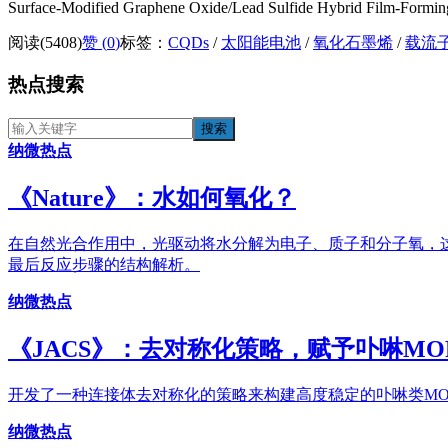
Surface‑Modified Graphene Oxide/Lead Sulfide Hybrid Film‑Forming
阅读(5408)
赞 (
0
)
标签：
CQDs
/
太阳能电池
/
氧化石墨烯
/
载流
热点搜索
纳微热点
《​Nature》：水如何氧化？
在自然光合作用中，光驱动将水分解为电子、质子和分子氧，这
最后反应步骤的结构解析。
纳微热点
《JACS》：去对称化策略，赋予卟啉MO
开发了一种连接体去对称化的策略来构建高度稳定的卟啉类MOFs
纳微热点