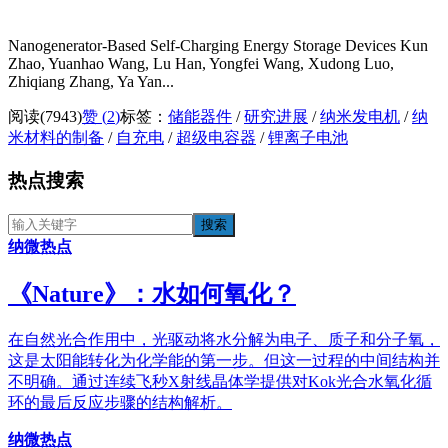
Nanogenerator‑Based Self‑Charging Energy Storage Devices Kun
Zhao, Yuanhao Wang, Lu Han, Yongfei Wang, Xudong Luo,
Zhiqiang Zhang, Ya Yan...
阅读(7943)
赞 (
2
)
标签：
储能器件
/
研究进展
/
纳米发电机
/
纳
米材料的制备
/
自充电
/
超级电容器
/
锂离子电池
热点搜索
纳微热点
《​Nature》：水如何氧化？
在自然光合作用中，光驱动将水分解为电子、质子和分子氧，
这是太阳能转化为化学能的第一步。但这一过程的中间结构并
不明确。通过连续飞秒X射线晶体学提供对Kok光合水氧化循
环的最后反应步骤的结构解析。
纳微热点