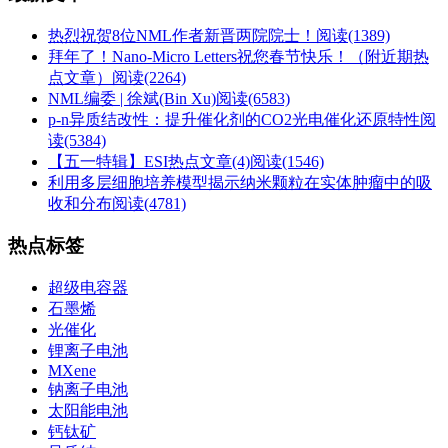
热烈祝贺8位NML作者新晋两院院士！
阅读(1389)
拜年了！Nano-Micro Letters祝您春节快乐！（附近期热
点文章）
阅读(2264)
NML编委 | 徐斌(Bin Xu)
阅读(6583)
p-n异质结改性：提升催化剂的CO2光电催化还原特性
阅
读(5384)
【五一特辑】ESI热点文章(4)
阅读(1546)
利用多层细胞培养模型揭示纳米颗粒在实体肿瘤中的吸
收和分布
阅读(4781)
热点标签
超级电容器
石墨烯
光催化
锂离子电池
MXene
钠离子电池
太阳能电池
钙钛矿