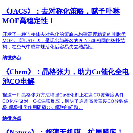
《JACS》：去对称化策略，赋予卟啉
MOF高稳定性！
开发了一种连接体去对称化的策略来构建高度稳定的卟啉类
MOFs，即USTC-9，呈现出与著名的PCN-600相同的拓扑结
构，在空气中或常规活化后容易失去结晶性。
纳微热点
《Chem》：晶格张力，助力Cu催化全电
池CO电解
报道一种晶格张力方法增强Cu催化剂上在高CO覆盖度条件
CO化学吸附、C-C偶联反应，解决了通常高覆盖度CO导致偶
极-偶极排斥作用阻碍C-C偶联的问题。
纳微热点
《Nature》：超薄无机膜，扩展膜库！