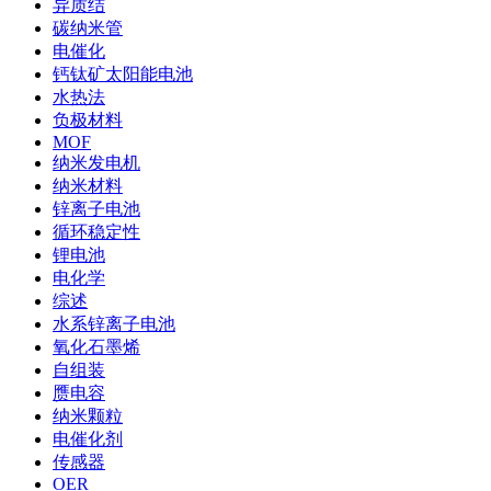
异质结
碳纳米管
电催化
钙钛矿太阳能电池
水热法
负极材料
MOF
纳米发电机
纳米材料
锌离子电池
循环稳定性
锂电池
电化学
综述
水系锌离子电池
氧化石墨烯
自组装
赝电容
纳米颗粒
电催化剂
传感器
OER