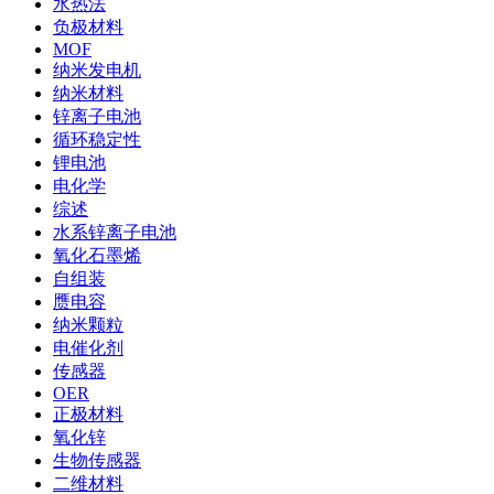
水热法
负极材料
MOF
纳米发电机
纳米材料
锌离子电池
循环稳定性
锂电池
电化学
综述
水系锌离子电池
氧化石墨烯
自组装
赝电容
纳米颗粒
电催化剂
传感器
OER
正极材料
氧化锌
生物传感器
二维材料