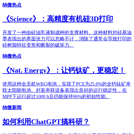
纳微热点
《Science》：高精度有机硅3D打印
开发了一种由硅油乳液制成种的支撑材料。这种材料对硅基油
墨表现出的界面张力可以忽略不计，消除了通常会导致打印的
硅树脂特征变形和断裂的破坏力。
纳微热点
《Nat. Energy》：让钙钛矿，更稳定！
使用这种全无机WBG电池，实现了PCE为25.6%的全钙钛矿串
联太阳能电池。封装串联设备表现出良好的运行稳定性，在
MPP下运行超过1000 h后仍能保持96%的初始性能。
纳微新闻
如何利用ChatGPT搞科研？