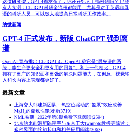
这位研究僧，GPT-4都发布了，你还在纯人工搞科研吗？ 已经
有人实测：ChatGPT科研全流程都能用，尤其是对于英语非母
语的科研人员，可以极大地提高日常科研工作效率。
纳微新闻
GPT-4 正式发布，新版 ChatGPT 强到离
谱
OpenAI 宣布推出 ChatGPT 4。OpenAI 称它是“最先进的系
统，能生产更安全和更有用的回复”。和上一代相比，GPT-4
拥有了更广的知识面和更强的解决问题能力，在创意、视觉输
入和长内容上表现都更好了。
最新文章
上海交大邹建新团队：氧空位驱动的“氢泵”效应改善
MgH₂的储氢性能
阅读(3719)
NML卷期 | 2022年第8期免费下载
阅读(2594)
北京纳米能源所陈翔宇与东京工大Iwamoto教授等综述：
多种界面的接触起电和相关应用
阅读(3063)