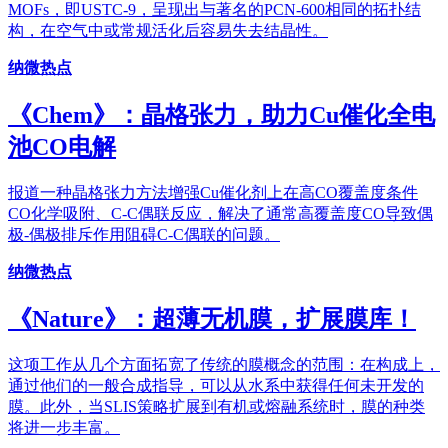
MOFs，即USTC-9，呈现出与著名的PCN-600相同的拓扑结
构，在空气中或常规活化后容易失去结晶性。
纳微热点
《Chem》：晶格张力，助力Cu催化全电
池CO电解
报道一种晶格张力方法增强Cu催化剂上在高CO覆盖度条件
CO化学吸附、C-C偶联反应，解决了通常高覆盖度CO导致偶
极-偶极排斥作用阻碍C-C偶联的问题。
纳微热点
《Nature》：超薄无机膜，扩展膜库！
这项工作从几个方面拓宽了传统的膜概念的范围：在构成上，
通过他们的一般合成指导，可以从水系中获得任何未开发的
膜。此外，当SLIS策略扩展到有机或熔融系统时，膜的种类
将进一步丰富。