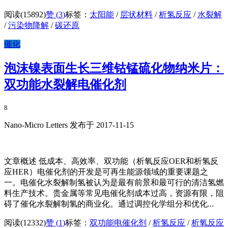
阅读(15892)
赞 (
3
)
标签：
太阳能
/
层状材料
/
析氢反应
/
水裂解
/
污染物降解
/
碳还原
催化
泡沫镍表面生长三维钴锰硫化物纳米片：
双功能水裂解电催化剂
8
Nano-Micro Letters 发布于 2017-11-15
文章概述 低成本、高效率、双功能（析氧反应OER和析氢反
应HER）电催化剂的开发是可再生能源领域的重要课题之
一。电催化水裂解制氢被认为是最有前景和最可行的清洁氢燃
料生产技术。贵金属等常见电催化剂成本过高，资源有限，阻
碍了催化水裂解制氢的商业化。通过调控化学组分和优化...
阅读(12332)
赞 (
1
)
标签：
双功能电催化剂
/
析氢反应
/
析氧反应