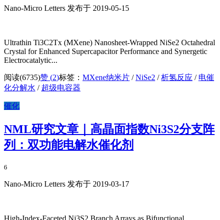
Nano-Micro Letters 发布于 2019-05-15
Ultrathin Ti3C2Tx (MXene) Nanosheet-Wrapped NiSe2 Octahedral
Crystal for Enhanced Supercapacitor Performance and Synergetic
Electrocatalytic...
阅读(6735)
赞 (
2
)
标签：
MXene纳米片
/
NiSe2
/
析氢反应
/
电催
化分解水
/
超级电容器
催化
NML研究文章｜高晶面指数Ni3S2分支阵
列：双功能电解水催化剂
6
Nano-Micro Letters 发布于 2019-03-17
High-Index-Faceted Ni3S2 Branch Arrays as Bifunctional