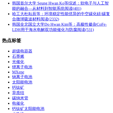
韩国首尔大学 Seung Hwan Ko等综述：软电子与人工智
能的融合—从材料到智能系统
阅读(401)
哈工大杜耘辰等：环境稳定性能优异的中空碳化硅/碳复
合微球吸波材料
阅读(2332)
韩国全北国立大学Do Hwan Kim等：高极性掺杂CoFe-
LDH用于海水电解双功能催化与防腐
阅读(531)
热点标签
超级电容器
石墨烯
光催化
锂离子电池
MXene
钠离子电池
太阳能电池
钙钛矿
异质结
碳纳米管
电催化
钙钛矿太阳能电池