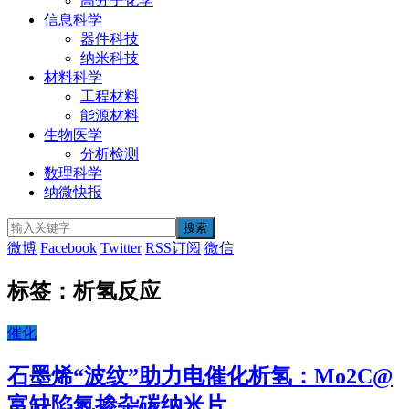
高分子化学
信息科学
器件科技
纳米科技
材料科学
工程材料
能源材料
生物医学
分析检测
数理科学
纳微快报
微博
Facebook
Twitter
RSS订阅
微信
标签：析氢反应
催化
石墨烯“波纹”助力电催化析氢：Mo2C@
富缺陷氮掺杂碳纳米片