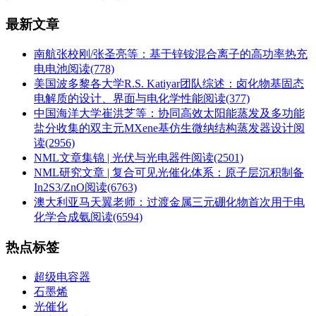
最新文章
南航张校刚/张圣亮等：基于锌铵混合离子的高功率热充
电电池
阅读(778)
美国波多黎各大学R.S. Katiyar团队综述：卤化物基固态
电解质的设计、界面与电化学性能
阅读(377)
中国海洋大学崔洪芝等：协同高效太阳能蒸发及多功能
盐分收集的双主元MXene基仿生微纳结构蒸发器设计
阅
读(2956)
NML文章集锦 | 光伏与光电器件
阅读(2501)
NML研究文章 | 复合可见光催化体系：原子层沉积制备
In2S3/ZnO
阅读(6763)
澳大利亚马天翼老师：过渡金属三元硼化物首次用于电
化学合成氨
阅读(6594)
热点标签
超级电容器
石墨烯
光催化