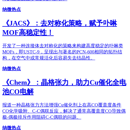
纳微热点
《JACS》：去对称化策略，赋予卟啉
MOF高稳定性！
开发了一种连接体去对称化的策略来构建高度稳定的卟啉类
MOFs，即USTC-9，呈现出与著名的PCN-600相同的拓扑结
构，在空气中或常规活化后容易失去结晶性。
纳微热点
《Chem》：晶格张力，助力Cu催化全电
池CO电解
报道一种晶格张力方法增强Cu催化剂上在高CO覆盖度条件
CO化学吸附、C-C偶联反应，解决了通常高覆盖度CO导致偶
极-偶极排斥作用阻碍C-C偶联的问题。
纳微热点