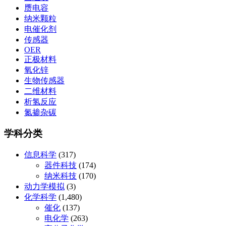
赝电容
纳米颗粒
电催化剂
传感器
OER
正极材料
氧化锌
生物传感器
二维材料
析氢反应
氮掺杂碳
学科分类
信息科学
(317)
器件科技
(174)
纳米科技
(170)
动力学模拟
(3)
化学科学
(1,480)
催化
(137)
电化学
(263)