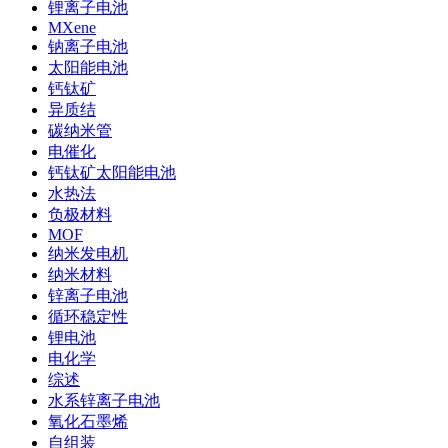
锂离子电池
MXene
钠离子电池
太阳能电池
钙钛矿
异质结
碳纳米管
电催化
钙钛矿太阳能电池
水热法
负极材料
MOF
纳米发电机
纳米材料
锌离子电池
循环稳定性
锂电池
电化学
综述
水系锌离子电池
氧化石墨烯
自组装