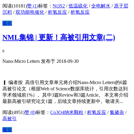
阅读(10181)
赞 (
1
)
标签：
Ni3S2
/
低温硫化
/
全电解水
/
原子层
沉积
/
双功能电催化
/
析氢反应
/
析氧反应
催化
NML集锦 | 更新！高被引用文章(二)
6
Nano-Micro Letters 发布于 2018-09-30
▎ 编者按 高倍引用文章单元将介绍Nano-Micro Letters的6篇
高被引论文（根据Web of Science数据库统计，引用次数达到
学术领域前1%）。其中3篇Review和3篇Article。 本文将介绍
最新高被引研究论文1篇，后续文章持续更新中。敬请关...
阅读(4951)
赞 (
0
)
标签：
Co3O4纳米颗粒
/
析氧反应
/
氮掺杂
/
高被引
催化