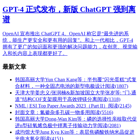
GPT-4 正式发布，新版 ChatGPT 强到离
谱
OpenAI 宣布推出 ChatGPT 4。OpenAI 称它是“最先进的系
统，能生产更安全和更有用的回复”。和上一代相比，GPT-4
拥有了更广的知识面和更强的解决问题能力，在创意、视觉输
入和长内容上表现都更好了。
最新文章
韩国高丽大学Yun Chan Kang等：半包覆”闪光蛋糕”式复
合材料，一种全固态电池的新型电极设计
阅读(1807)
天津大学姜忠义/张润楠&新加坡国立大学张岁等: “门-通
道”结构COF支架膜用于高效锂镁分离
阅读(1318)
NML | ESI Top Paper Awards 2023（Part II）
阅读(2145)
封面文章：氮掺杂多孔碳一物多用
阅读(5516)
韩国高丽大学Dong-Wan Kim等：磷的选择性亲核取代促
进n型硅氧烯负极中锂离子传输动力学
阅读(2081)
成均馆大学Jung Kyu Kim等：表层焦磷酸铁纳米晶促进
光电水氧化
阅读(4151)