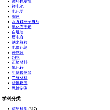
循环稳定性
锂电池
电化学
综述
水系锌离子电池
氧化石墨烯
自组装
赝电容
纳米颗粒
电催化剂
传感器
OER
正极材料
氧化锌
生物传感器
二维材料
析氢反应
氮掺杂碳
学科分类
信息科学
(317)