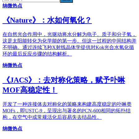
纳微热点
《​Nature》：水如何氧化？
在自然光合作用中，光驱动将水分解为电子、质子和分子氧，
这是太阳能转化为化学能的第一步。但这一过程的中间结构并
不明确。通过连续飞秒X射线晶体学提供对Kok光合水氧化循
环的最后反应步骤的结构解析。
纳微热点
《JACS》：去对称化策略，赋予卟啉
MOF高稳定性！
开发了一种连接体去对称化的策略来构建高度稳定的卟啉类
MOFs，即USTC-9，呈现出与著名的PCN-600相同的拓扑结
构，在空气中或常规活化后容易失去结晶性。
纳微热点