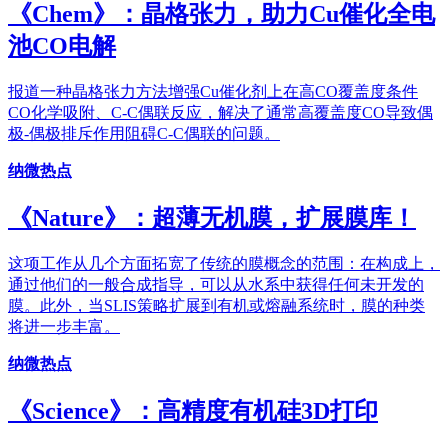
《Chem》：晶格张力，助力Cu催化全电
池CO电解
报道一种晶格张力方法增强Cu催化剂上在高CO覆盖度条件
CO化学吸附、C-C偶联反应，解决了通常高覆盖度CO导致偶
极-偶极排斥作用阻碍C-C偶联的问题。
纳微热点
《Nature》：超薄无机膜，扩展膜库！
这项工作从几个方面拓宽了传统的膜概念的范围：在构成上，
通过他们的一般合成指导，可以从水系中获得任何未开发的
膜。此外，当SLIS策略扩展到有机或熔融系统时，膜的种类
将进一步丰富。
纳微热点
《Science》：高精度有机硅3D打印