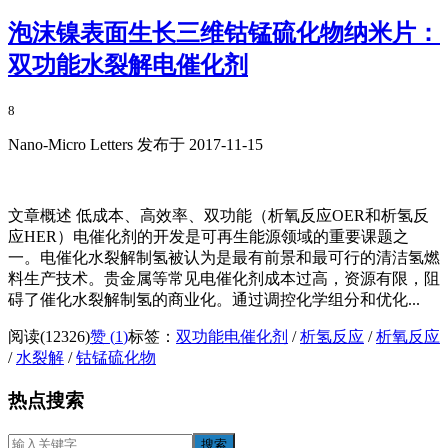
泡沫镍表面生长三维钴锰硫化物纳米片：
双功能水裂解电催化剂
8
Nano-Micro Letters 发布于 2017-11-15
文章概述 低成本、高效率、双功能（析氧反应OER和析氢反
应HER）电催化剂的开发是可再生能源领域的重要课题之
一。电催化水裂解制氢被认为是最有前景和最可行的清洁氢燃
料生产技术。贵金属等常见电催化剂成本过高，资源有限，阻
碍了催化水裂解制氢的商业化。通过调控化学组分和优化...
阅读(12326)
赞 (
1
)
标签：
双功能电催化剂
/
析氢反应
/
析氧反应
/
水裂解
/
钴锰硫化物
热点搜索