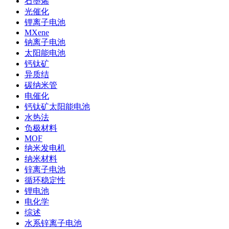
石墨烯
光催化
锂离子电池
MXene
钠离子电池
太阳能电池
钙钛矿
异质结
碳纳米管
电催化
钙钛矿太阳能电池
水热法
负极材料
MOF
纳米发电机
纳米材料
锌离子电池
循环稳定性
锂电池
电化学
综述
水系锌离子电池