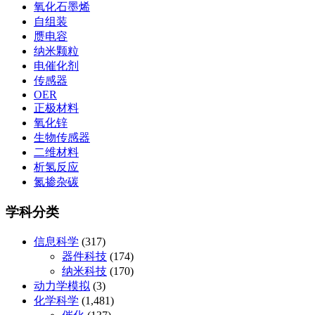
氧化石墨烯
自组装
赝电容
纳米颗粒
电催化剂
传感器
OER
正极材料
氧化锌
生物传感器
二维材料
析氢反应
氮掺杂碳
学科分类
信息科学
(317)
器件科技
(174)
纳米科技
(170)
动力学模拟
(3)
化学科学
(1,481)