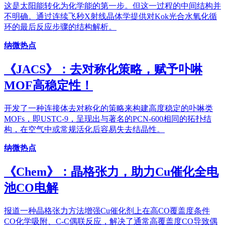
这是太阳能转化为化学能的第一步。但这一过程的中间结构并
不明确。通过连续飞秒X射线晶体学提供对Kok光合水氧化循
环的最后反应步骤的结构解析。
纳微热点
《JACS》：去对称化策略，赋予卟啉
MOF高稳定性！
开发了一种连接体去对称化的策略来构建高度稳定的卟啉类
MOFs，即USTC-9，呈现出与著名的PCN-600相同的拓扑结
构，在空气中或常规活化后容易失去结晶性。
纳微热点
《Chem》：晶格张力，助力Cu催化全电
池CO电解
报道一种晶格张力方法增强Cu催化剂上在高CO覆盖度条件
CO化学吸附、C-C偶联反应，解决了通常高覆盖度CO导致偶