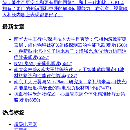
统，能生产更安全和更有用的回复”。和上一代相比，GPT-4
拥有了更广的知识面和更强的解决问题能力，在创意、视觉输
入和长内容上表现都更好了。
最新文章
南华大学王行柱/深圳技术大学肖爽等：气相构筑致密覆
盖层，卤化物钙钛矿X射线探测器的性能飞跃
阅读(1560)
一种新型共轭小分子纳米粒子：增强光热/光动力协同治
疗效果
阅读(6597)
NML集锦 | 光催化
阅读(5642)
南大余林蔚&苏大王胜等综述：人工智能赋能固态电池
材料筛选和性能评估
阅读(6187)
南京工大张翼与Max-Planck研究所：多孔纳米盘-可快充/
高能量密度/高安全的锂电池负极材料
阅读(3432)
抗血栓纳米药物综述：心血管疾病个体化精准诊疗新策
略
阅读(6350)
热点标签
超级电容器