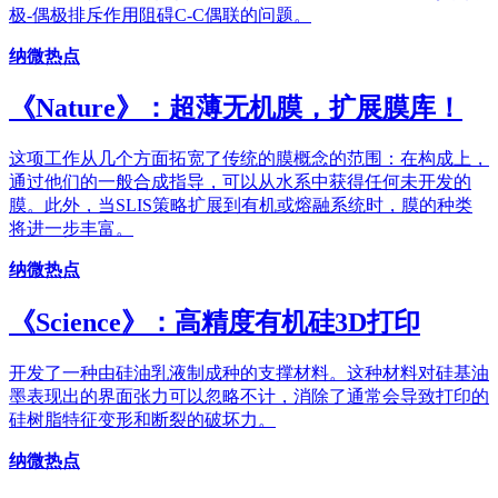
极-偶极排斥作用阻碍C-C偶联的问题。
纳微热点
《Nature》：超薄无机膜，扩展膜库！
这项工作从几个方面拓宽了传统的膜概念的范围：在构成上，
通过他们的一般合成指导，可以从水系中获得任何未开发的
膜。此外，当SLIS策略扩展到有机或熔融系统时，膜的种类
将进一步丰富。
纳微热点
《Science》：高精度有机硅3D打印
开发了一种由硅油乳液制成种的支撑材料。这种材料对硅基油
墨表现出的界面张力可以忽略不计，消除了通常会导致打印的
硅树脂特征变形和断裂的破坏力。
纳微热点