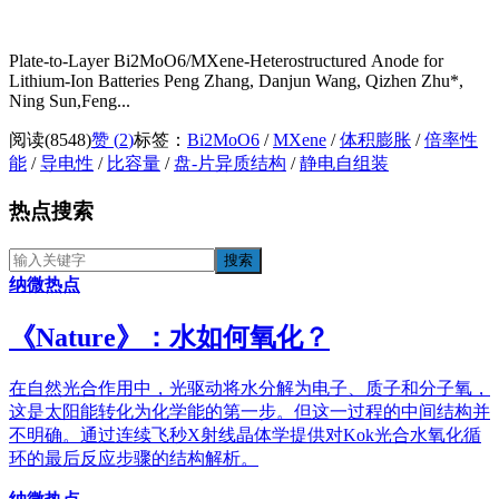
Plate-to-Layer Bi2MoO6/MXene-Heterostructured Anode for
Lithium-Ion Batteries Peng Zhang, Danjun Wang, Qizhen Zhu*,
Ning Sun,Feng...
阅读(8548)
赞 (
2
)
标签：
Bi2MoO6
/
MXene
/
体积膨胀
/
倍率性
能
/
导电性
/
比容量
/
盘-片异质结构
/
静电自组装
热点搜索
纳微热点
《​Nature》：水如何氧化？
在自然光合作用中，光驱动将水分解为电子、质子和分子氧，
这是太阳能转化为化学能的第一步。但这一过程的中间结构并
不明确。通过连续飞秒X射线晶体学提供对Kok光合水氧化循
环的最后反应步骤的结构解析。