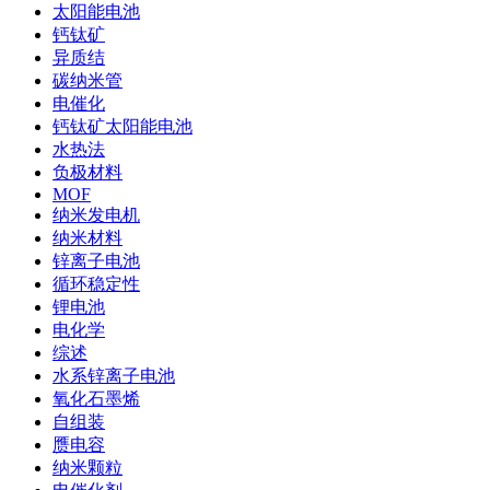
太阳能电池
钙钛矿
异质结
碳纳米管
电催化
钙钛矿太阳能电池
水热法
负极材料
MOF
纳米发电机
纳米材料
锌离子电池
循环稳定性
锂电池
电化学
综述
水系锌离子电池
氧化石墨烯
自组装
赝电容
纳米颗粒