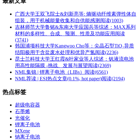
最新文章
广西大学王双飞院士&刘新亮等: 熵驱动纤维素弹性体自
组装，用于机械能量收集和自供能感测
阅读(1003)
吉林师范大学鲁铭&东南大学应国兵等综述：MAX系列
材料的多样性、合成、预测、性质及功能应用
阅读
(3741)
韩国浦项科技大学Kangwoo Cho等：尖晶石型TiO₂异质
结阳极用于含盐废水处理和优异产氢
阅读(2236)
昆士兰科技大学王红霞&叶家业等人综述：钒液流电池
用高性能隔膜 -挑战、发展与展望
阅读(2369)
NML集锦 | 锂离子电池（LIBs）
阅读(6561)
NML荐读 | ESI热点文章(0.1%, hot paper)
阅读(2194)
热点标签
超级电容器
石墨烯
光催化
锂离子电池
MXene
钠离子电池