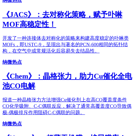
纳微热点
《JACS》：去对称化策略，赋予卟啉
MOF高稳定性！
开发了一种连接体去对称化的策略来构建高度稳定的卟啉类
MOFs，即USTC-9，呈现出与著名的PCN-600相同的拓扑结
构，在空气中或常规活化后容易失去结晶性。
纳微热点
《Chem》：晶格张力，助力Cu催化全电
池CO电解
报道一种晶格张力方法增强Cu催化剂上在高CO覆盖度条件
CO化学吸附、C-C偶联反应，解决了通常高覆盖度CO导致偶
极-偶极排斥作用阻碍C-C偶联的问题。
纳微热点