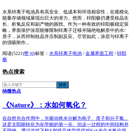
水系锌离子电池具有高安全、低成本和环境相容性，在规模化
能量存储领域展现出巨大的潜力。然而，锌阳极仍遭受枝晶生
长、析氢反应和副产物的困扰。作为一种有效的锌阳极稳定策
略，界面保护涂层能够限制锌离子迁移并隔绝电解质中的水/
质子，从而抑制枝晶并压制副反应。尽管如此，涂层与锌离子
的强吸附作...
阅读(5221)
赞 (
0
)
标签：
水系锌离子电池
/
金属界面工程
/
锌阳
极
热点搜索
纳微热点
《​Nature》：水如何氧化？
在自然光合作用中，光驱动将水分解为电子、质子和分子氧，
这是太阳能转化为化学能的第一步。但这一过程的中间结构并
不明确。通过连续飞秒X射线晶体学提供对Kok光合水氧化循