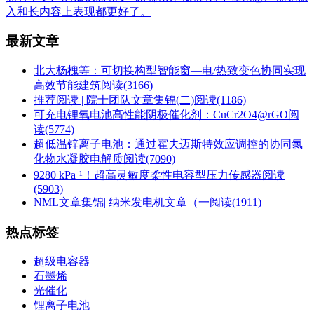
入和长内容上表现都更好了。
最新文章
北大杨槐等：可切换构型智能窗—电/热致变色协同实现
高效节能建筑
阅读(3166)
推荐阅读 | 院士团队文章集锦(二)
阅读(1186)
可充电锂氧电池高性能阴极催化剂：CuCr2O4@rGO
阅
读(5774)
超低温锌离子电池：通过霍夫迈斯特效应调控的协同氯
化物水凝胶电解质
阅读(7090)
9280 kPa⁻¹！超高灵敏度柔性电容型压力传感器
阅读
(5903)
NML文章集锦| 纳米发电机文章（一
阅读(1911)
热点标签
超级电容器
石墨烯
光催化
锂离子电池