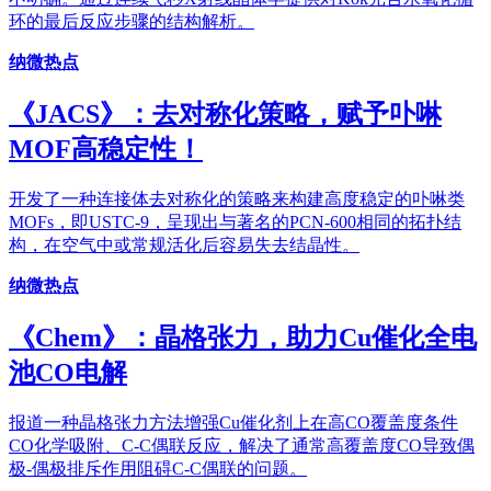
环的最后反应步骤的结构解析。
纳微热点
《JACS》：去对称化策略，赋予卟啉
MOF高稳定性！
开发了一种连接体去对称化的策略来构建高度稳定的卟啉类
MOFs，即USTC-9，呈现出与著名的PCN-600相同的拓扑结
构，在空气中或常规活化后容易失去结晶性。
纳微热点
《Chem》：晶格张力，助力Cu催化全电
池CO电解
报道一种晶格张力方法增强Cu催化剂上在高CO覆盖度条件
CO化学吸附、C-C偶联反应，解决了通常高覆盖度CO导致偶
极-偶极排斥作用阻碍C-C偶联的问题。