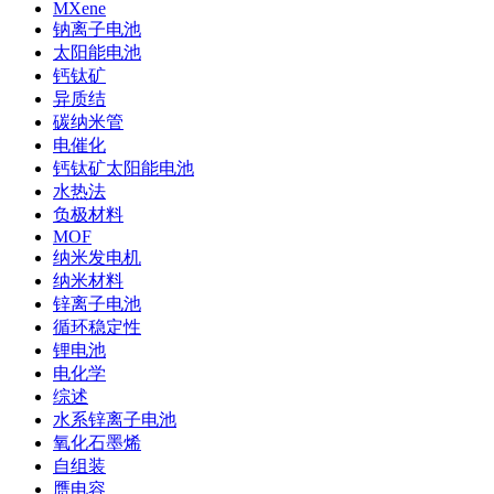
MXene
钠离子电池
太阳能电池
钙钛矿
异质结
碳纳米管
电催化
钙钛矿太阳能电池
水热法
负极材料
MOF
纳米发电机
纳米材料
锌离子电池
循环稳定性
锂电池
电化学
综述
水系锌离子电池
氧化石墨烯
自组装
赝电容