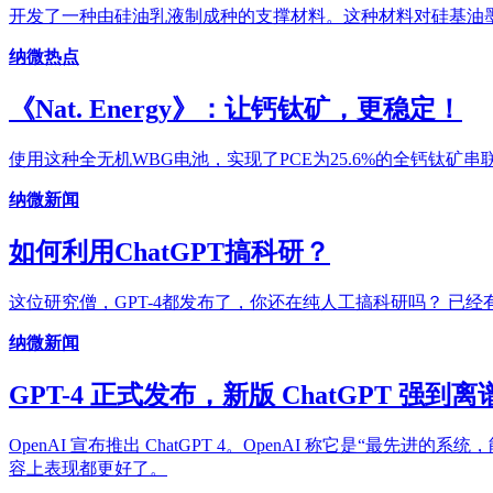
开发了一种由硅油乳液制成种的支撑材料。这种材料对硅基油
纳微热点
《Nat. Energy》：让钙钛矿，更稳定！
使用这种全无机WBG电池，实现了PCE为25.6%的全钙钛矿串
纳微新闻
如何利用ChatGPT搞科研？
这位研究僧，GPT-4都发布了，你还在纯人工搞科研吗？ 已
纳微新闻
GPT-4 正式发布，新版 ChatGPT 强到离
OpenAI 宣布推出 ChatGPT 4。OpenAI 称它是
容上表现都更好了。