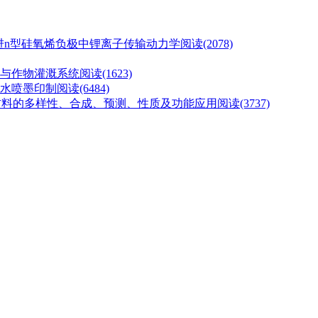
代促进n型硅氧烯负极中锂离子传输动力学
阅读(2078)
与作物灌溉系统
阅读(1623)
水喷墨印制
阅读(6484)
材料的多样性、合成、预测、性质及功能应用
阅读(3737)