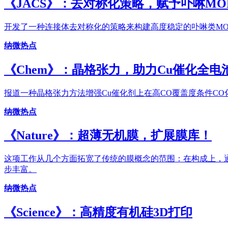
《JACS》：去对称化策略，赋予卟啉MO
开发了一种连接体去对称化的策略来构建高度稳定的卟啉类MOFs
纳微热点
《Chem》：晶格张力，助力Cu催化全电
报道一种晶格张力方法增强Cu催化剂上在高CO覆盖度条件CO
纳微热点
《Nature》：超薄无机膜，扩展膜库！
这项工作从几个方面拓宽了传统的膜概念的范围：在构成上，通
步丰富。
纳微热点
《Science》：高精度有机硅3D打印