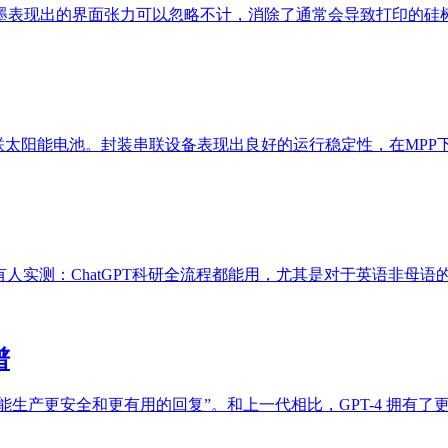
墨表现出的界面张力可以忽略不计，消除了通常会导致打印的硅
联太阳能电池。封装串联设备表现出良好的运行稳定性，在MPP下运
经有人实测：ChatGPT科研全流程都能用，尤其是对于英语非母
谱
“最先进的系统，能生产更安全和更有用的回复”。和上一代相比，GPT-