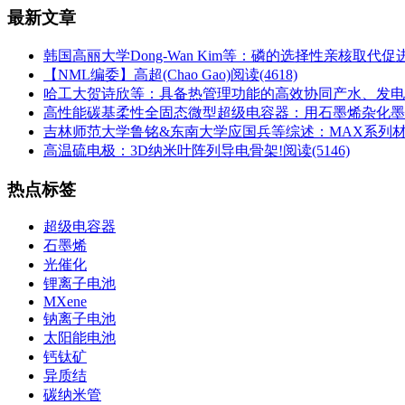
最新文章
韩国高丽大学Dong-Wan Kim等：磷的选择性亲核取
【NML编委】高超(Chao Gao)
阅读(4618)
哈工大贺诗欣等：具备热管理功能的高效协同产水、发电
高性能碳基柔性全固态微型超级电容器：用石墨烯杂化墨
吉林师范大学鲁铭&东南大学应国兵等综述：MAX系列
高温硫电极：3D纳米叶阵列导电骨架!
阅读(5146)
热点标签
超级电容器
石墨烯
光催化
锂离子电池
MXene
钠离子电池
太阳能电池
钙钛矿
异质结
碳纳米管