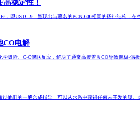
F高稳定性！
，即USTC-9，呈现出与著名的PCN-600相同的拓扑结构，
池CO电解
化学吸附、C-C偶联反应，解决了通常高覆盖度CO导致偶极-偶极
过他们的一般合成指导，可以从水系中获得任何未开发的膜。此