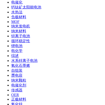
电催化
钙钛矿太阳能电池
水热法
负极材料
MOF
纳米发电机
纳米材料
锌离子电池
循环稳定性
锂电池
电化学
综述
水系锌离子电池
氧化石墨烯
自组装
赝电容
纳米颗粒
电催化剂
传感器
OER
正极材料
氧化锌