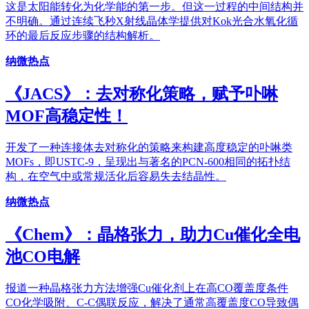
这是太阳能转化为化学能的第一步。但这一过程的中间结构并
不明确。通过连续飞秒X射线晶体学提供对Kok光合水氧化循
环的最后反应步骤的结构解析。
纳微热点
《JACS》：去对称化策略，赋予卟啉
MOF高稳定性！
开发了一种连接体去对称化的策略来构建高度稳定的卟啉类
MOFs，即USTC-9，呈现出与著名的PCN-600相同的拓扑结
构，在空气中或常规活化后容易失去结晶性。
纳微热点
《Chem》：晶格张力，助力Cu催化全电
池CO电解
报道一种晶格张力方法增强Cu催化剂上在高CO覆盖度条件
CO化学吸附、C-C偶联反应，解决了通常高覆盖度CO导致偶