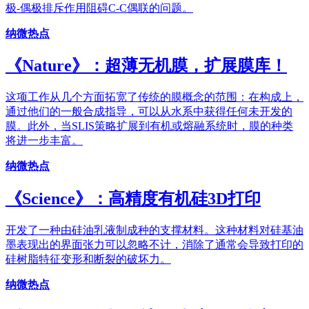
极-偶极排斥作用阻碍C-C偶联的问题。
纳微热点
《Nature》：超薄无机膜，扩展膜库！
这项工作从几个方面拓宽了传统的膜概念的范围：在构成上，
通过他们的一般合成指导，可以从水系中获得任何未开发的
膜。此外，当SLIS策略扩展到有机或熔融系统时，膜的种类
将进一步丰富。
纳微热点
《Science》：高精度有机硅3D打印
开发了一种由硅油乳液制成种的支撑材料。这种材料对硅基油
墨表现出的界面张力可以忽略不计，消除了通常会导致打印的
硅树脂特征变形和断裂的破坏力。
纳微热点