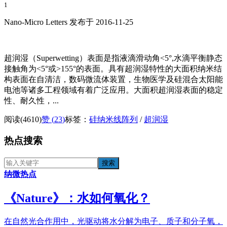
1
Nano-Micro Letters 发布于 2016-11-25
超润湿（Superwetting）表面是指液滴滑动角<5°,水滴平衡静态
接触角为<5°或>155°的表面。具有超润湿特性的大面积纳米结
构表面在自清洁，数码微流体装置，生物医学及硅混合太阳能
电池等诸多工程领域有着广泛应用。大面积超润湿表面的稳定
性、耐久性，...
阅读(4610)
赞 (
23
)
标签：
硅纳米线阵列
/
超润湿
热点搜索
纳微热点
《​Nature》：水如何氧化？
在自然光合作用中，光驱动将水分解为电子、质子和分子氧，