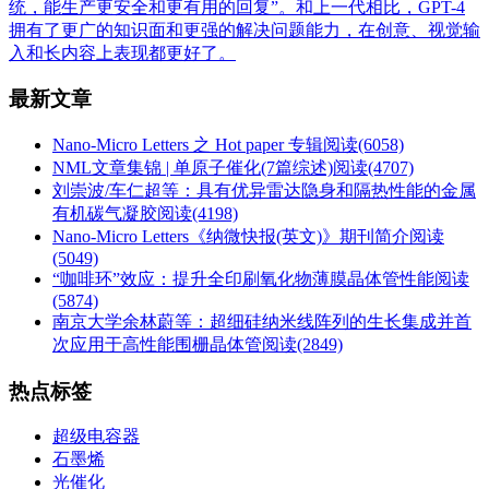
统，能生产更安全和更有用的回复”。和上一代相比，GPT-4
拥有了更广的知识面和更强的解决问题能力，在创意、视觉输
入和长内容上表现都更好了。
最新文章
Nano-Micro Letters 之 Hot paper 专辑
阅读(6058)
NML文章集锦 | 单原子催化(7篇综述)
阅读(4707)
刘崇波/车仁超等：具有优异雷达隐身和隔热性能的金属
有机碳气凝胶
阅读(4198)
Nano-Micro Letters《纳微快报(英文)》期刊简介
阅读
(5049)
“咖啡环”效应：提升全印刷氧化物薄膜晶体管性能
阅读
(5874)
南京大学余林蔚等：超细硅纳米线阵列的生长集成并首
次应用于高性能围栅晶体管
阅读(2849)
热点标签
超级电容器
石墨烯
光催化