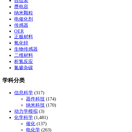
自组装
赝电容
纳米颗粒
电催化剂
传感器
OER
正极材料
氧化锌
生物传感器
二维材料
析氢反应
氮掺杂碳
学科分类
信息科学
(317)
器件科技
(174)
纳米科技
(170)
动力学模拟
(3)
化学科学
(1,481)
催化
(137)
电化学
(263)