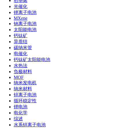
石墨烯
光催化
锂离子电池
MXene
钠离子电池
太阳能电池
钙钛矿
异质结
碳纳米管
电催化
钙钛矿太阳能电池
水热法
负极材料
MOF
纳米发电机
纳米材料
锌离子电池
循环稳定性
锂电池
电化学
综述
水系锌离子电池