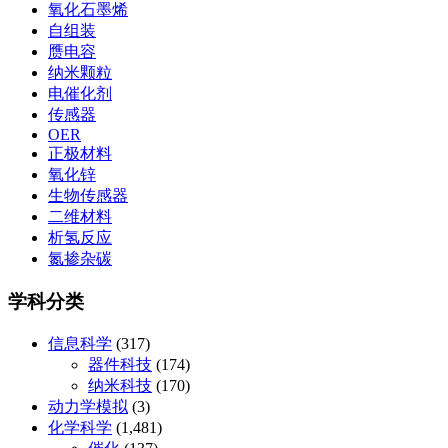
氧化石墨烯
自组装
赝电容
纳米颗粒
电催化剂
传感器
OER
正极材料
氧化锌
生物传感器
二维材料
析氢反应
氮掺杂碳
学科分类
信息科学
(317)
器件科技
(174)
纳米科技
(170)
动力学模拟
(3)
化学科学
(1,481)