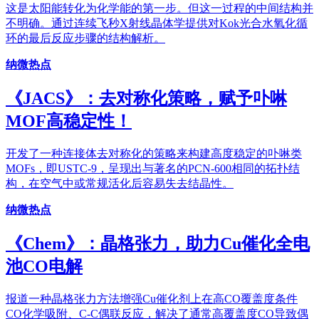
这是太阳能转化为化学能的第一步。但这一过程的中间结构并
不明确。通过连续飞秒X射线晶体学提供对Kok光合水氧化循
环的最后反应步骤的结构解析。
纳微热点
《JACS》：去对称化策略，赋予卟啉
MOF高稳定性！
开发了一种连接体去对称化的策略来构建高度稳定的卟啉类
MOFs，即USTC-9，呈现出与著名的PCN-600相同的拓扑结
构，在空气中或常规活化后容易失去结晶性。
纳微热点
《Chem》：晶格张力，助力Cu催化全电
池CO电解
报道一种晶格张力方法增强Cu催化剂上在高CO覆盖度条件
CO化学吸附、C-C偶联反应，解决了通常高覆盖度CO导致偶