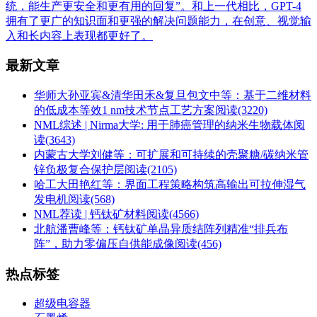
统，能生产更安全和更有用的回复”。和上一代相比，GPT-4
拥有了更广的知识面和更强的解决问题能力，在创意、视觉输
入和长内容上表现都更好了。
最新文章
华师大孙亚宾&清华田禾&复旦包文中等：基于二维材料
的低成本等效1 nm技术节点工艺方案
阅读(3220)
NML综述 | Nirma大学: 用于肺癌管理的纳米生物载体
阅
读(3643)
内蒙古大学刘健等：可扩展和可持续的壳聚糖/碳纳米管
锌负极复合保护层
阅读(2105)
哈工大田艳红等：界面工程策略构筑高输出可拉伸湿气
发电机
阅读(568)
NML荐读 | 钙钛矿材料
阅读(4566)
北航潘曹峰等：钙钛矿单晶异质结阵列精准“排兵布
阵”，助力零偏压自供能成像
阅读(456)
热点标签
超级电容器