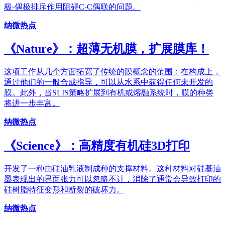
极-偶极排斥作用阻碍C-C偶联的问题。
纳微热点
《Nature》：超薄无机膜，扩展膜库！
这项工作从几个方面拓宽了传统的膜概念的范围：在构成上，
通过他们的一般合成指导，可以从水系中获得任何未开发的
膜。此外，当SLIS策略扩展到有机或熔融系统时，膜的种类
将进一步丰富。
纳微热点
《Science》：高精度有机硅3D打印
开发了一种由硅油乳液制成种的支撑材料。这种材料对硅基油
墨表现出的界面张力可以忽略不计，消除了通常会导致打印的
硅树脂特征变形和断裂的破坏力。
纳微热点