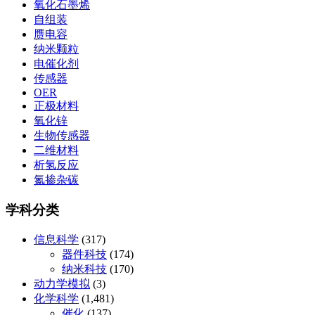
氧化石墨烯
自组装
赝电容
纳米颗粒
电催化剂
传感器
OER
正极材料
氧化锌
生物传感器
二维材料
析氢反应
氮掺杂碳
学科分类
信息科学
(317)
器件科技
(174)
纳米科技
(170)
动力学模拟
(3)
化学科学
(1,481)
催化
(137)