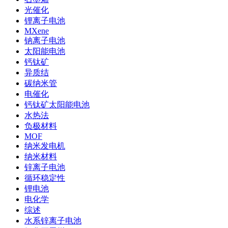
光催化
锂离子电池
MXene
钠离子电池
太阳能电池
钙钛矿
异质结
碳纳米管
电催化
钙钛矿太阳能电池
水热法
负极材料
MOF
纳米发电机
纳米材料
锌离子电池
循环稳定性
锂电池
电化学
综述
水系锌离子电池