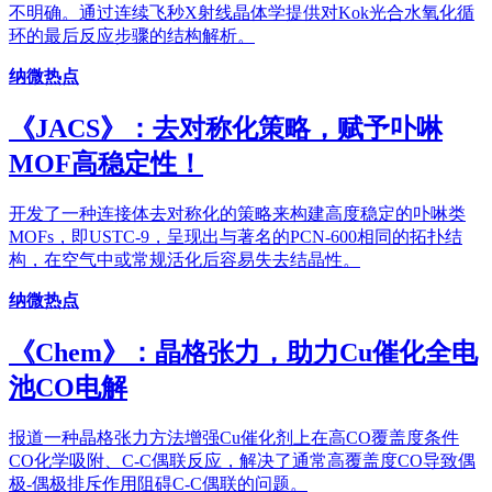
不明确。通过连续飞秒X射线晶体学提供对Kok光合水氧化循
环的最后反应步骤的结构解析。
纳微热点
《JACS》：去对称化策略，赋予卟啉
MOF高稳定性！
开发了一种连接体去对称化的策略来构建高度稳定的卟啉类
MOFs，即USTC-9，呈现出与著名的PCN-600相同的拓扑结
构，在空气中或常规活化后容易失去结晶性。
纳微热点
《Chem》：晶格张力，助力Cu催化全电
池CO电解
报道一种晶格张力方法增强Cu催化剂上在高CO覆盖度条件
CO化学吸附、C-C偶联反应，解决了通常高覆盖度CO导致偶
极-偶极排斥作用阻碍C-C偶联的问题。