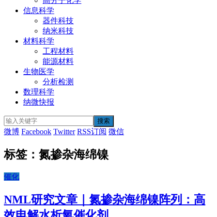
高分子化学
信息科学
器件科技
纳米科技
材料科学
工程材料
能源材料
生物医学
分析检测
数理科学
纳微快报
微博
Facebook
Twitter
RSS订阅
微信
标签：氮掺杂海绵镍
催化
NML研究文章｜氮掺杂海绵镍阵列：高
效电解水析氧催化剂