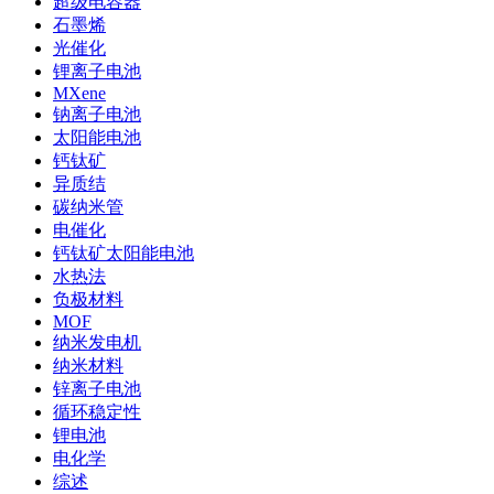
超级电容器
石墨烯
光催化
锂离子电池
MXene
钠离子电池
太阳能电池
钙钛矿
异质结
碳纳米管
电催化
钙钛矿太阳能电池
水热法
负极材料
MOF
纳米发电机
纳米材料
锌离子电池
循环稳定性
锂电池
电化学
综述