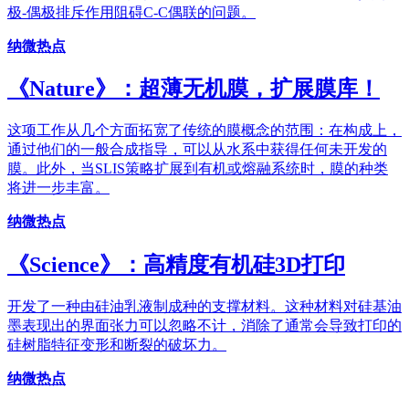
极-偶极排斥作用阻碍C-C偶联的问题。
纳微热点
《Nature》：超薄无机膜，扩展膜库！
这项工作从几个方面拓宽了传统的膜概念的范围：在构成上，
通过他们的一般合成指导，可以从水系中获得任何未开发的
膜。此外，当SLIS策略扩展到有机或熔融系统时，膜的种类
将进一步丰富。
纳微热点
《Science》：高精度有机硅3D打印
开发了一种由硅油乳液制成种的支撑材料。这种材料对硅基油
墨表现出的界面张力可以忽略不计，消除了通常会导致打印的
硅树脂特征变形和断裂的破坏力。
纳微热点