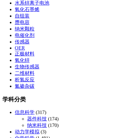
水系锌离子电池
氧化石墨烯
自组装
赝电容
纳米颗粒
电催化剂
传感器
OER
正极材料
氧化锌
生物传感器
二维材料
析氢反应
氮掺杂碳
学科分类
信息科学
(317)
器件科技
(174)
纳米科技
(170)
动力学模拟
(3)