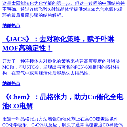
这是太阳能转化为化学能的第一步。但这一过程的中间结构并
不明确。通过连续飞秒X射线晶体学提供对Kok光合水氧化循
环的最后反应步骤的结构解析。
纳微热点
《JACS》：去对称化策略，赋予卟啉
MOF高稳定性！
开发了一种连接体去对称化的策略来构建高度稳定的卟啉类
MOFs，即USTC-9，呈现出与著名的PCN-600相同的拓扑结
构，在空气中或常规活化后容易失去结晶性。
纳微热点
《Chem》：晶格张力，助力Cu催化全电
池CO电解
报道一种晶格张力方法增强Cu催化剂上在高CO覆盖度条件
CO化学吸附、C-C偶联反应，解决了通常高覆盖度CO导致偶