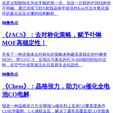
这是太阳能转化为化学能的第一步。但这一过程的中间结构并
不明确。通过连续飞秒X射线晶体学提供对Kok光合水氧化循
环的最后反应步骤的结构解析。
纳微热点
《JACS》：去对称化策略，赋予卟啉
MOF高稳定性！
开发了一种连接体去对称化的策略来构建高度稳定的卟啉类
MOFs，即USTC-9，呈现出与著名的PCN-600相同的拓扑结
构，在空气中或常规活化后容易失去结晶性。
纳微热点
《Chem》：晶格张力，助力Cu催化全电
池CO电解
报道一种晶格张力方法增强Cu催化剂上在高CO覆盖度条件
CO化学吸附、C-C偶联反应，解决了通常高覆盖度CO导致偶