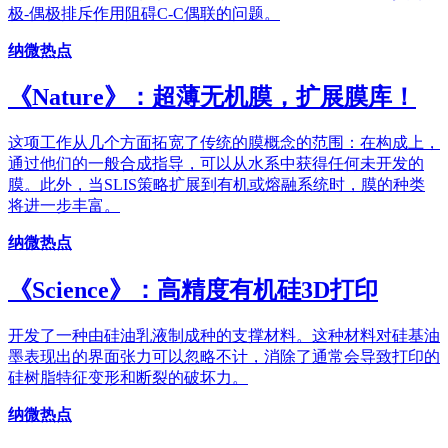
极-偶极排斥作用阻碍C-C偶联的问题。
纳微热点
《Nature》：超薄无机膜，扩展膜库！
这项工作从几个方面拓宽了传统的膜概念的范围：在构成上，
通过他们的一般合成指导，可以从水系中获得任何未开发的
膜。此外，当SLIS策略扩展到有机或熔融系统时，膜的种类
将进一步丰富。
纳微热点
《Science》：高精度有机硅3D打印
开发了一种由硅油乳液制成种的支撑材料。这种材料对硅基油
墨表现出的界面张力可以忽略不计，消除了通常会导致打印的
硅树脂特征变形和断裂的破坏力。
纳微热点