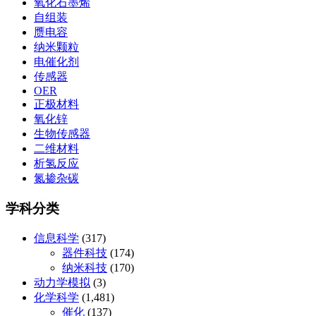
氧化石墨烯
自组装
赝电容
纳米颗粒
电催化剂
传感器
OER
正极材料
氧化锌
生物传感器
二维材料
析氢反应
氮掺杂碳
学科分类
信息科学
(317)
器件科技
(174)
纳米科技
(170)
动力学模拟
(3)
化学科学
(1,481)
催化
(137)