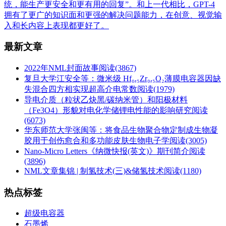
统，能生产更安全和更有用的回复”。和上一代相比，GPT-4
拥有了更广的知识面和更强的解决问题能力，在创意、视觉输
入和长内容上表现都更好了。
最新文章
2022年NML封面故事
阅读(3867)
复旦大学江安全等：微米级 Hf₀.₅Zr₀.₅O₂薄膜电容器因缺
失混合四方相实现超高介电常数
阅读(1979)
导电介质（粒状乙炔黑/碳纳米管）和阳极材料
（Fe3O4）形貌对电化学储锂电性能的影响研究
阅读
(6073)
华东师范大学张闽等：将食品生物聚合物定制成生物凝
胶用于创伤愈合和多功能皮肤生物电子学
阅读(3005)
Nano-Micro Letters《纳微快报(英文)》期刊简介
阅读
(3896)
NML文章集锦 | 制氢技术(三)&储氢技术
阅读(1180)
热点标签
超级电容器
石墨烯