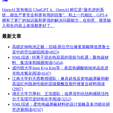
OpenAI 宣布推出 ChatGPT 4。OpenAI 称它是“最先进的系
统，能生产更安全和更有用的回复”。和上一代相比，GPT-4
拥有了更广的知识面和更强的解决问题能力，在创意、视觉输
入和长内容上表现都更好了。
最新文章
高稳定钠电池正极：后端/原位空位修复策略降低普鲁士
蓝中的空位缺陷
阅读(4923)
NML综述 | 锌离子混合电容器的现状与机遇：聚焦碳材
料、集流体和隔膜
阅读(5454)
成均馆大学Jung Kyu Kim等：表层焦磷酸铁纳米晶促进
光电水氧化
阅读(4147)
江南大学刘天西教授团队：兼具超低反射电磁屏蔽和耐
高温红外隐身性能的层级聚酰亚胺纤维复合材料
阅读
(2997)
湖北大学万厚钊、王浩团队：临界溶剂化结构捕获活性
分子实现可逆锌电化学
阅读(3212)
NML综述：柔性电磁屏蔽材料的设计策略及多功能化研
究进展
阅读(8747)