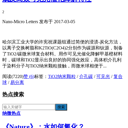
2
Nano-Micro Letters 发布于 2017-03-05
哈尔滨工业大学的许宪祝课题组通过简便的浸渍-炭化方法，
以离子交换树脂和K2TiO(C2O4)2分别作为碳源和钛源，制备
了TiO2/碳微米球复合材料。用作可见光催化降解甲基橙材料
时，碳球和TiO2显示出良好的协同强化效应，高体积介孔利
于染料分子与TiO2纳米颗粒接触，而微米球相便于...
阅读(7220)
赞 (
6
)
标签：
TiO2纳米颗粒
/
介孔碳
/
可见光
/
复合
球
/
易分离
热点搜索
纳微热点
《​Nature》：水如何氧化？