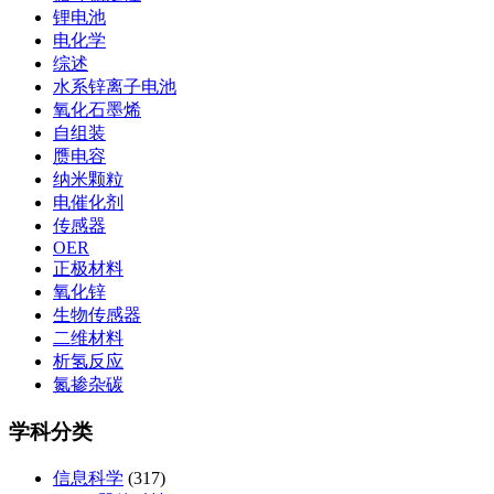
锂电池
电化学
综述
水系锌离子电池
氧化石墨烯
自组装
赝电容
纳米颗粒
电催化剂
传感器
OER
正极材料
氧化锌
生物传感器
二维材料
析氢反应
氮掺杂碳
学科分类
信息科学
(317)