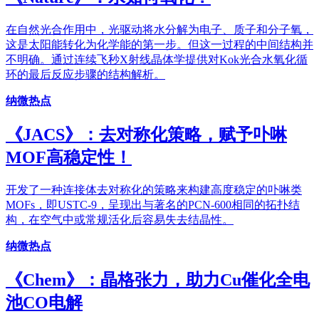
在自然光合作用中，光驱动将水分解为电子、质子和分子氧，
这是太阳能转化为化学能的第一步。但这一过程的中间结构并
不明确。通过连续飞秒X射线晶体学提供对Kok光合水氧化循
环的最后反应步骤的结构解析。
纳微热点
《JACS》：去对称化策略，赋予卟啉
MOF高稳定性！
开发了一种连接体去对称化的策略来构建高度稳定的卟啉类
MOFs，即USTC-9，呈现出与著名的PCN-600相同的拓扑结
构，在空气中或常规活化后容易失去结晶性。
纳微热点
《Chem》：晶格张力，助力Cu催化全电
池CO电解