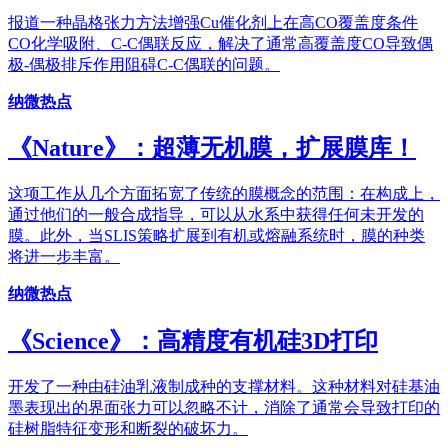
报道一种晶格张力方法增强Cu催化剂上在高CO覆盖度条件
CO化学吸附、C-C偶联反应，解决了通常高覆盖度CO导致偶
极-偶极排斥作用阻碍C-C偶联的问题。
纳微热点
《Nature》：超薄无机膜，扩展膜库！
这项工作从几个方面拓宽了传统的膜概念的范围：在构成上，
通过他们的一般合成指导，可以从水系中获得任何未开发的
膜。此外，当SLIS策略扩展到有机或熔融系统时，膜的种类
将进一步丰富。
纳微热点
《Science》：高精度有机硅3D打印
开发了一种由硅油乳液制成种的支撑材料。这种材料对硅基油
墨表现出的界面张力可以忽略不计，消除了通常会导致打印的
硅树脂特征变形和断裂的破坏力。