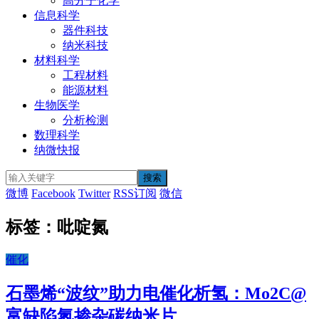
高分子化学
信息科学
器件科技
纳米科技
材料科学
工程材料
能源材料
生物医学
分析检测
数理科学
纳微快报
微博
Facebook
Twitter
RSS订阅
微信
标签：吡啶氮
催化
石墨烯“波纹”助力电催化析氢：Mo2C@
富缺陷氮掺杂碳纳米片