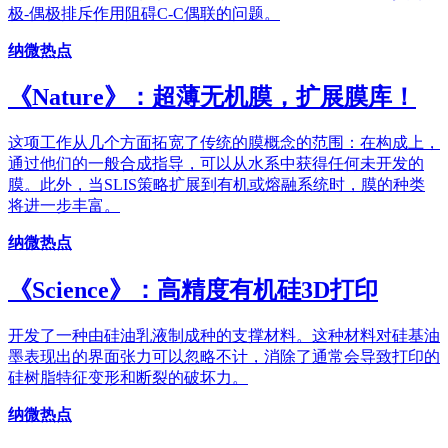
极-偶极排斥作用阻碍C-C偶联的问题。
纳微热点
《Nature》：超薄无机膜，扩展膜库！
这项工作从几个方面拓宽了传统的膜概念的范围：在构成上，
通过他们的一般合成指导，可以从水系中获得任何未开发的
膜。此外，当SLIS策略扩展到有机或熔融系统时，膜的种类
将进一步丰富。
纳微热点
《Science》：高精度有机硅3D打印
开发了一种由硅油乳液制成种的支撑材料。这种材料对硅基油
墨表现出的界面张力可以忽略不计，消除了通常会导致打印的
硅树脂特征变形和断裂的破坏力。
纳微热点