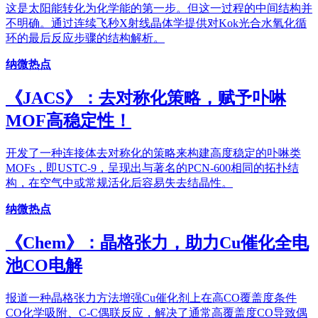
这是太阳能转化为化学能的第一步。但这一过程的中间结构并
不明确。通过连续飞秒X射线晶体学提供对Kok光合水氧化循
环的最后反应步骤的结构解析。
纳微热点
《JACS》：去对称化策略，赋予卟啉
MOF高稳定性！
开发了一种连接体去对称化的策略来构建高度稳定的卟啉类
MOFs，即USTC-9，呈现出与著名的PCN-600相同的拓扑结
构，在空气中或常规活化后容易失去结晶性。
纳微热点
《Chem》：晶格张力，助力Cu催化全电
池CO电解
报道一种晶格张力方法增强Cu催化剂上在高CO覆盖度条件
CO化学吸附、C-C偶联反应，解决了通常高覆盖度CO导致偶