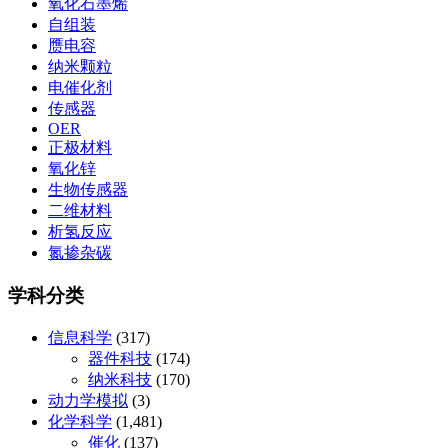
氧化石墨烯
自组装
赝电容
纳米颗粒
电催化剂
传感器
OER
正极材料
氧化锌
生物传感器
二维材料
析氢反应
氮掺杂碳
学科分类
信息科学
(317)
器件科技
(174)
纳米科技
(170)
动力学模拟
(3)
化学科学
(1,481)
催化
(137)