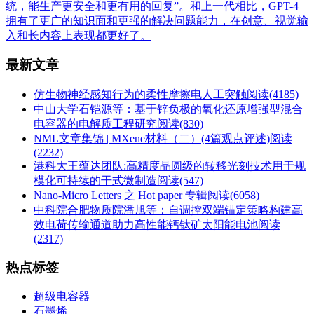
统，能生产更安全和更有用的回复”。和上一代相比，GPT-4
拥有了更广的知识面和更强的解决问题能力，在创意、视觉输
入和长内容上表现都更好了。
最新文章
仿生物神经感知行为的柔性摩擦电人工突触
阅读(4185)
中山大学石铠源等：基于锌负极的氧化还原增强型混合
电容器的电解质工程研究
阅读(830)
NML文章集锦 | MXene材料（二）(4篇观点评述)
阅读
(2232)
港科大王蕴达团队:高精度晶圆级的转移光刻技术用于规
模化可持续的干式微制造
阅读(547)
Nano-Micro Letters 之 Hot paper 专辑
阅读(6058)
中科院合肥物质院潘旭等：自调控双端锚定策略构建高
效电荷传输通道助力高性能钙钛矿太阳能电池
阅读
(2317)
热点标签
超级电容器
石墨烯