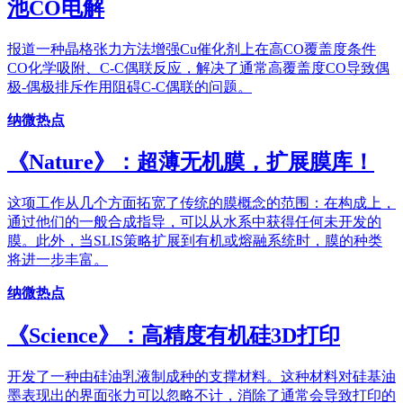
池CO电解
报道一种晶格张力方法增强Cu催化剂上在高CO覆盖度条件
CO化学吸附、C-C偶联反应，解决了通常高覆盖度CO导致偶
极-偶极排斥作用阻碍C-C偶联的问题。
纳微热点
《Nature》：超薄无机膜，扩展膜库！
这项工作从几个方面拓宽了传统的膜概念的范围：在构成上，
通过他们的一般合成指导，可以从水系中获得任何未开发的
膜。此外，当SLIS策略扩展到有机或熔融系统时，膜的种类
将进一步丰富。
纳微热点
《Science》：高精度有机硅3D打印
开发了一种由硅油乳液制成种的支撑材料。这种材料对硅基油
墨表现出的界面张力可以忽略不计，消除了通常会导致打印的