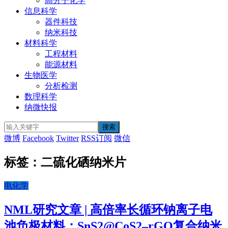
高分子化学
信息科学
器件科技
纳米科技
材料科学
工程材料
能源材料
生物医学
分析检测
数理科学
纳微快报
微博
Facebook
Twitter
RSS订阅
微信
标签：二硫化硒纳米片
电化学
NML研究文章 | 高倍率长循环钠离子电
池负极材料：SnS2@CoS2–rGO复合纳米