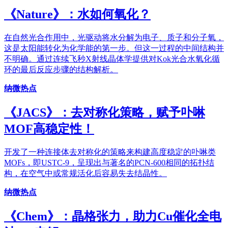
《​Nature》：水如何氧化？
在自然光合作用中，光驱动将水分解为电子、质子和分子氧，
这是太阳能转化为化学能的第一步。但这一过程的中间结构并
不明确。通过连续飞秒X射线晶体学提供对Kok光合水氧化循
环的最后反应步骤的结构解析。
纳微热点
《JACS》：去对称化策略，赋予卟啉
MOF高稳定性！
开发了一种连接体去对称化的策略来构建高度稳定的卟啉类
MOFs，即USTC-9，呈现出与著名的PCN-600相同的拓扑结
构，在空气中或常规活化后容易失去结晶性。
纳微热点
《Chem》：晶格张力，助力Cu催化全电