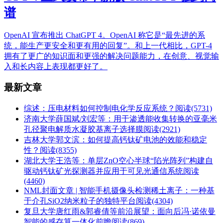
谱
OpenAI 宣布推出 ChatGPT 4。OpenAI 称它是“最先进的系
统，能生产更安全和更有用的回复”。和上一代相比，GPT-4
拥有了更广的知识面和更强的解决问题能力，在创意、视觉输
入和长内容上表现都更好了。
最新文章
综述：压电材料如何控制电化学反应系统？
阅读(5731)
济南大学薛国斌/刘宏等：用于渗透能收集转换的亚毫米
孔径聚电解质水凝胶基离子选择膜
阅读(2921)
吉林大学郭文滨：如何提高钙钛矿电池的效能和稳定
性？
阅读(8355)
湖北大学王浩等：单层ZnO空心半球“陷光阵列”构建自
驱动钙钛矿光探测器并应用于可见光通信系统
阅读
(4460)
NML封面文章 | 智能手机摄像头检测稀土离子：一种基
于介孔SiO2纳米粒子的独特平台
阅读(4304)
复旦大学唐红雨&郭睿倩等前沿展望：面向后冯·诺依曼
智能的感存算一体化前瞻
阅读(869)