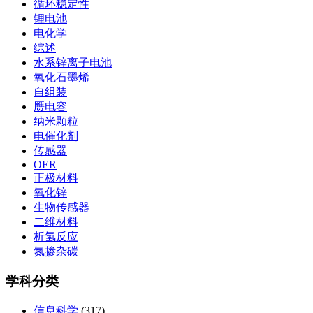
循环稳定性
锂电池
电化学
综述
水系锌离子电池
氧化石墨烯
自组装
赝电容
纳米颗粒
电催化剂
传感器
OER
正极材料
氧化锌
生物传感器
二维材料
析氢反应
氮掺杂碳
学科分类
信息科学
(317)