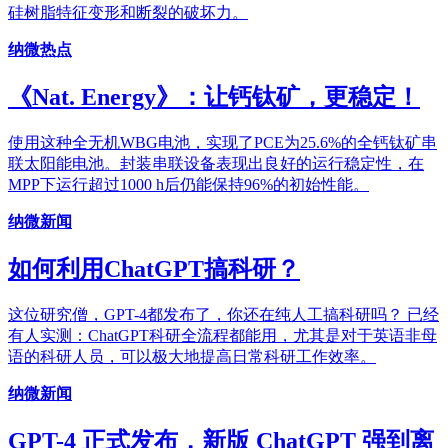
硅树脂特征变形和断裂的破坏力。
纳微热点
《Nat. Energy》：让钙钛矿，更稳定！
使用这种全无机WBG电池，实现了PCE为25.6%的全钙钛矿串
联太阳能电池。封装串联设备表现出良好的运行稳定性，在
MPP下运行超过1000 h后仍能保持96%的初始性能。
纳微新闻
如何利用ChatGPT搞科研？
这位研究僧，GPT-4都发布了，你还在纯人工搞科研吗？ 已经
有人实测：ChatGPT科研全流程都能用，尤其是对于英语非母
语的科研人员，可以极大地提高日常科研工作效率。
纳微新闻
GPT-4 正式发布，新版 ChatGPT 强到离